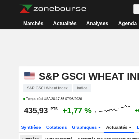
Marchés
Actualités
Analyses
Agenda
S&P GSCI WHEAT I
S&P GSCI Wheat Index
Indice
Temps réel USA
20:17:35 07/08/2026
435,93
+1,77 %
PTS
+
Synthèse
Cotations
Graphiques
Actualités