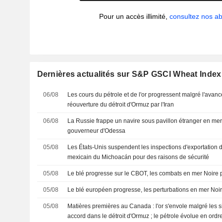
Pour un accès illimité,
consultez nos 
Dernières actualités sur S&P GSCI Wheat Index
06/08
Les cours du pétrole et de l'or progressent malgré l'avanc
réouverture du détroit d'Ormuz par l'Iran
06/08
La Russie frappe un navire sous pavillon étranger en mer 
gouverneur d'Odessa
05/08
Les États-Unis suspendent les inspections d'exportation d
mexicain du Michoacán pour des raisons de sécurité
05/08
Le blé progresse sur le CBOT, les combats en mer Noire p
05/08
Le blé européen progresse, les perturbations en mer Noire
05/08
Matières premières au Canada : l'or s'envole malgré les 
accord dans le détroit d'Ormuz ; le pétrole évolue en ordr