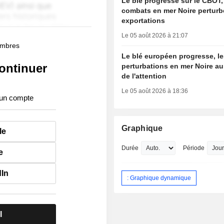
Le blé progresse sur le CBOT,
combats en mer Noire perturb
exportations
Le 05 août 2026 à 21:07
membres
Le blé européen progresse, l
ontinuer
perturbations en mer Noire au
de l'attention
Le 05 août 2026 à 18:36
 un compte
Graphique
le
Durée
Période
e
dIn
: Graphique dynamique
l