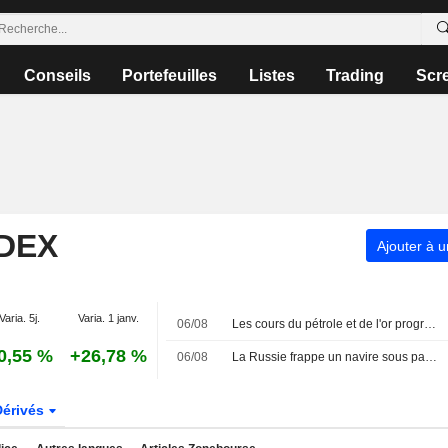
Conseils
Portefeuilles
Listes
Trading
Scr
NDEX
Ajouter à u
Varia. 5j.
Varia. 1 janv.
06/08
Les cours du pétrole et de l'or progressent malgré l'avancée d'un accord sur la réouverture du détroit d'Ormuz par l'Iran
0,55 %
+26,78 %
06/08
La Russie frappe un navire sous pavillon étranger en mer Noire : un mort, selon le gouverneur d'Odessa
Dérivés