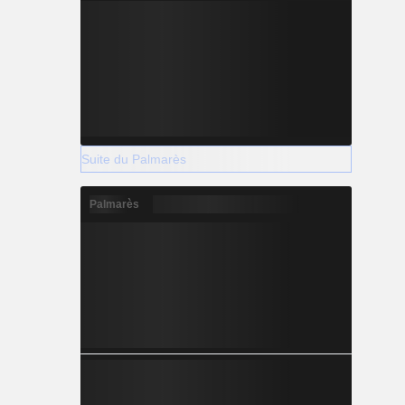
Suite du Palmarès
Palmarès