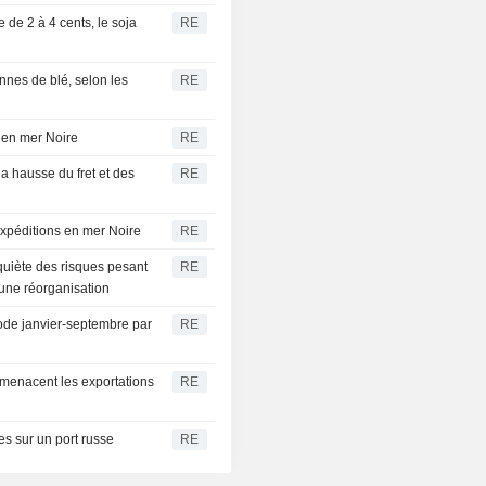
 de 2 à 4 cents, le soja
RE
nnes de blé, selon les
RE
s en mer Noire
RE
la hausse du fret et des
RE
expéditions en mer Noire
RE
nquiète des risques pesant
RE
 une réorganisation
riode janvier-septembre par
RE
 menacent les exportations
RE
s sur un port russe
RE