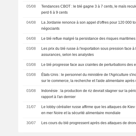
05/08
Tendances CBOT : le blé gagne 3 à 7 cents, le maïs recule
perd 6 à 9 cents
04/08
La Jordanie renonce à son appel d'offres pour 120 000 to
négociants
04/08
Le blé reflue malgré la persistance des risques maritime
03/08
Les prix du blé russe à l'exportation sous pression face à 
assurances, selon les analystes
03/08
Le blé progresse face aux craintes de perturbations des 
03/08
États-Unis : le personnel du ministère de l'Agriculture s'i
sur le commerce, la recherche et l'aide alimentaire après
03/08
Indonésie : la production de riz devrait stagner sur la pé
rapport à l'an dernier
31/07
Le lobby céréalier russe affirme que les attaques de Kiev
en mer Noire et la sécurité alimentaire mondiale
30/07
Les cours du blé progressent après des attaques de drone