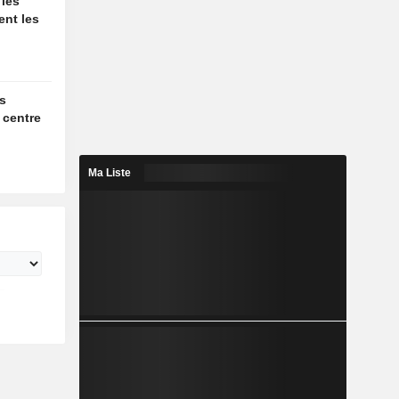
 les
ent les
es
 centre
Ma Liste