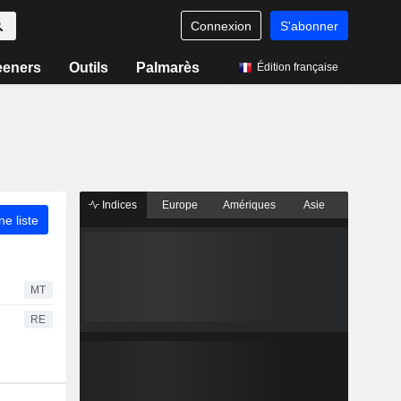
Connexion
S'abonner
eeners
Outils
Palmarès
Édition française
Indices
Europe
Amériques
Asie
ne liste
MT
RE