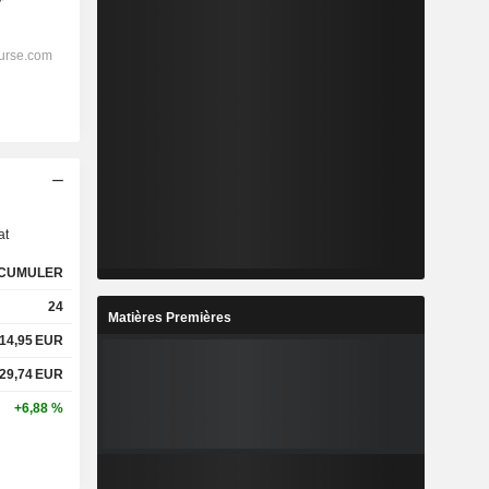
s
at
CUMULER
24
Matières Premières
14,95
EUR
29,74
EUR
+6,88 %