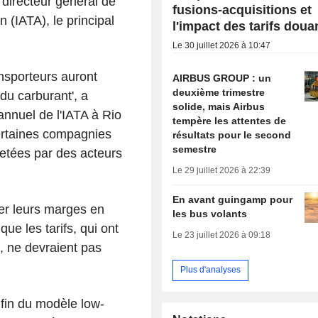
 directeur général de
fusions-acquisitions et
n (IATA), le principal
l'impact des tarifs doua
Le 30 juillet 2026 à 10:47
nsporteurs auront
AIRBUS GROUP : un
deuxième trimestre
du carburant', a
solide, mais Airbus
nnuel de l'IATA à Rio
tempère les attentes de
certaines compagnies
résultats pour le second
semestre
hetées par des acteurs
Le 29 juillet 2026 à 22:39
En avant guingamp pour
er leurs marges en
les bus volants
ue les tarifs, qui ont
Le 23 juillet 2026 à 09:18
n, ne devraient pas
Plus d'analyses
 fin du modèle low-