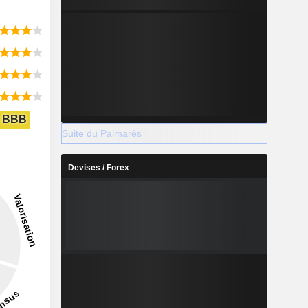
BBB
Suite du Palmarès
Devises / Forex