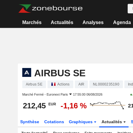
Marchés
Actualités
Analyses
Agenda
AIRBUS SE
Airbus SE
Actions
AIR
NL0000235190
Ind
Marché Fermé -
Euronext Paris
17:55:00 06/08/2026
212,45
-1,16 %
EUR
2
Synthèse
Cotations
Graphiques
Actualités