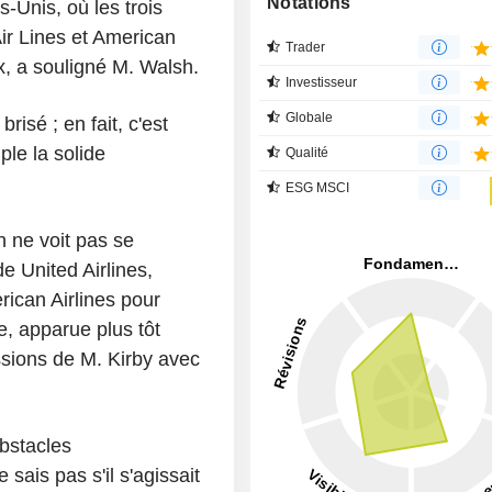
Notations
-Unis, où les trois
Air Lines et American
Trader
ix, a souligné M. Walsh.
Investisseur
Globale
isé ; en fait, c'est
mple la solide
Qualité
ESG MSCI
h ne voit pas se
e United Airlines,
rican Airlines pour
e, apparue plus tôt
ssions de M. Kirby avec
bstacles
sais pas s'il s'agissait