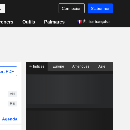
Connexion
S'abonner
eeners
Outils
Palmarès
Édition française
Indices
Europe
Amériques
Asie
ort PDF
AN
RE
Agenda
Secteur
Dérivés
Fonds et ETFs