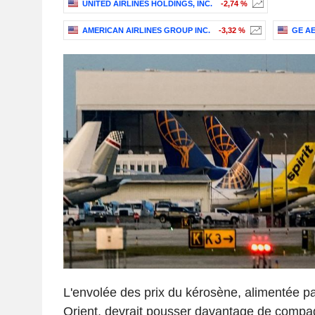
UNITED AIRLINES HOLDINGS, INC.
-2,74 %
AMERICAN AIRLINES GROUP INC.
-3,32 %
GE A
L'envolée des prix du kérosène, alimentée pa
Orient, devrait pousser davantage de compag