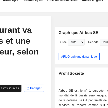
Transcripts
Communiqués
Publications officielles
Autres langues
urant va
Graphique Airbus SE
s et une
Durée
Période
eur, selon
AIR: Graphique dynamique
Profil Société
 à vos sources
Partager
Airbus SE est le n° 1 européen 
mondial de l'industrie aéronautique, 
de la défense. Le CA par famille de 
services se répartit comme suit : - avio