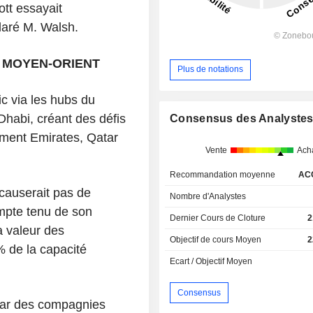
ott essayait
laré M. Walsh.
U MOYEN-ORIENT
Plus de notations
fic via les hubs du
habi, créant des défis
Consensus des Analyste
mment Emirates, Qatar
Vente
Ach
Recommandation moyenne
AC
 causerait pas de
Nombre d'Analystes
pte tenu de son
Dernier Cours de Cloture
2
a valeur des
Objectif de cours Moyen
2
 de la capacité
Ecart / Objectif Moyen
Consensus
 par des compagnies