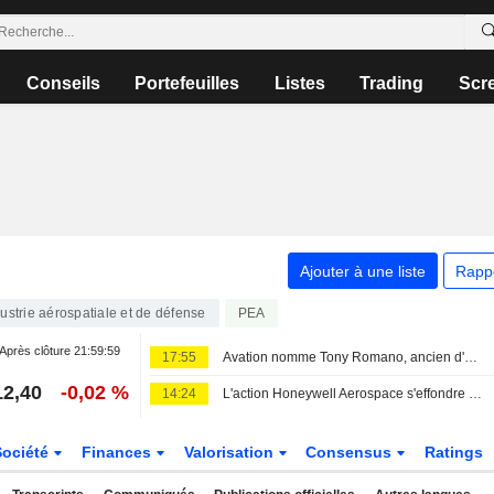
Conseils
Portefeuilles
Listes
Trading
Scr
Ajouter à une liste
Rapp
ustrie aérospatiale et de défense
PEA
Après clôture
21:59:59
17:55
Avation nomme Tony Romano, ancien d'Airbus America, au poste de directeur commercial
12,40
-0,02 %
14:24
L'action Honeywell Aerospace s'effondre après une révision à la baisse de ses prévisions
Société
Finances
Valorisation
Consensus
Ratings