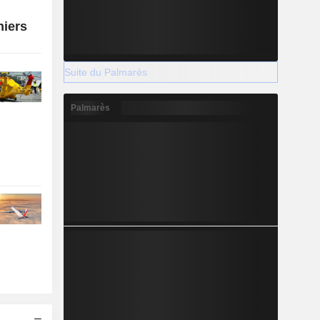
niers
Suite du Palmarès
Palmarès