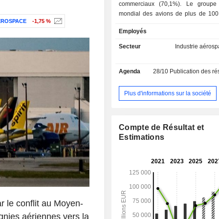
commerciaux (70,1%). Le groupe
mondial des avions de plus de 100 
EROSPACE
-1,75 %
systèmes de défense et aérospatiaux
Employés
avions militaires (notamment 
transport, de surveillance maritime
Secteur
Industrie aérosp
anti-sous-marins et de ravitailleme
équipements spatiaux (lanceurs 
Agenda
28/10
Publication des résultat
satellites d'observation et de comm
appareils à turbopropulseurs, etc.), 
défense et de sécurité (systèmes de
Plus d'informations sur la société
systèmes électronique
télécommunications, etc.). Airbus 
également des services de forma
Compte de Résultat et
maintenance des avions ; - hélicoptères civils et
Estimations
militaires (11,7%). La répartition géographique
du CA est la suivante : Europe (40,
Pacifique (28%), Amérique du Nor
Moyen-Orient (9%), Amérique latine
autres (1,8%).
r le conflit au Moyen-
nies aériennes vers la