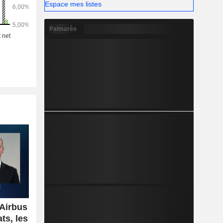
Espace mes listes
Palmarès
'Airbus
ts, les