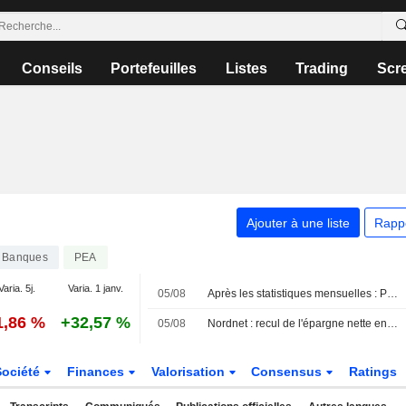
Conseils
Portefeuilles
Listes
Trading
Scr
Ajouter à une liste
Rapp
Banques
PEA
Varia. 5j.
Varia. 1 janv.
05/08
Après les statistiques mensuelles : Pareto réitère son conseil d'achat sur Avanza et maintient sa recommandation à conserver sur Nordnet
1,86 %
+32,57 %
05/08
Nordnet : recul de l'épargne nette en juillet
Société
Finances
Valorisation
Consensus
Ratings