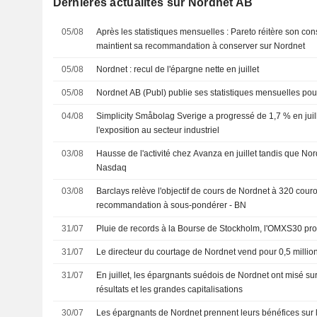
Dernières actualités sur Nordnet AB
05/08
Après les statistiques mensuelles : Pareto réitère son con
maintient sa recommandation à conserver sur Nordnet
05/08
Nordnet : recul de l'épargne nette en juillet
05/08
Nordnet AB (Publ) publie ses statistiques mensuelles pour
04/08
Simplicity Småbolag Sverige a progressé de 1,7 % en juil
l'exposition au secteur industriel
03/08
Hausse de l'activité chez Avanza en juillet tandis que No
Nasdaq
03/08
Barclays relève l'objectif de cours de Nordnet à 320 cour
recommandation à sous-pondérer - BN
31/07
Pluie de records à la Bourse de Stockholm, l'OMXS30 pr
31/07
Le directeur du courtage de Nordnet vend pour 0,5 millio
31/07
En juillet, les épargnants suédois de Nordnet ont misé su
résultats et les grandes capitalisations
30/07
Les épargnants de Nordnet prennent leurs bénéfices sur 