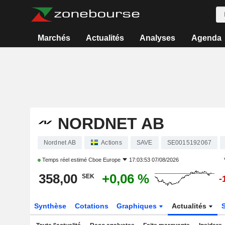
Marchés
Actualités
Analyses
Agenda
NORDNET AB
Nordnet AB
Actions
SAVE
SE0015192067
Temps réel estimé
Cboe Europe
17:03:53 07/08/2026
358,00
+0,06 %
SEK
-
Synthèse
Cotations
Graphiques
Actualités