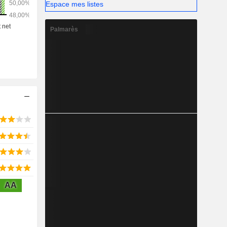
Espace mes listes
Palmarès
AA