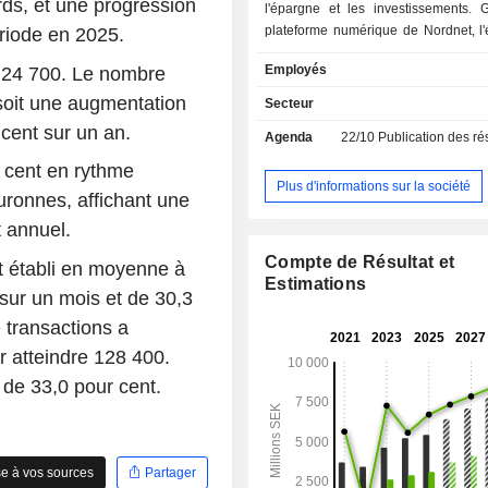
ards, et une progression
l'épargne et les investissements. 
plateforme numérique de Nordnet, l'
riode en 2025.
les investissements sont proposés so
Employés
à 24 700. Le nombre
d'une gamme de produits financier
coût, ainsi que d'une sélection de 
 soit une augmentation
Secteur
crédit. La plateforme s'adresse aux
cent sur un an.
Agenda
22/10
Publication des résultat
privés en Suède, en Norvège, au D
en Finlande, et est accessible via l
 cent en rythme
Web de Nordnet, son application
Plus d'informations sur la société
uronnes, affichant une
plusieurs applications de trading d
par des partenaires de la société. N
 annuel.
également l'un des réseaux d'inve
Compte de Résultat et
t établi en moyenne à
social de la région nordique, qui p
Estimations
clients de suivre d'autres investis
sur un mois et de 30,3
consulter leurs investissements. 
 transactions a
compte au total plus d'un demi-
 atteindre 128 400.
membres sur ses différents canaux 
sociaux.
 de 33,0 pour cent.
e à vos sources
Partager