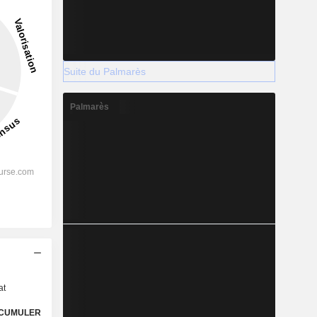
Suite du Palmarès
Palmarès
s
at
CUMULER