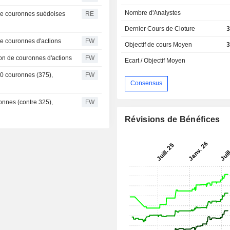
Nombre d'Analystes
 de couronnes suédoises
RE
Dernier Cours de Cloture
3
de couronnes d'actions
FW
Objectif de cours Moyen
3
on de couronnes d'actions
FW
Ecart / Objectif Moyen
80 couronnes (375),
FW
Consensus
ronnes (contre 325),
FW
Révisions de Bénéfices