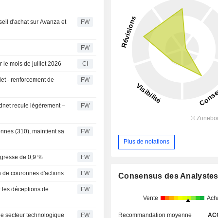
seil d'achat sur Avanza et
FW
FW
 le mois de juillet 2026
CI
let - renforcement de
FW
rdnet recule légèrement –
FW
onnes (310), maintient sa
FW
Plus de notations
ogresse de 0,9 %
FW
n de couronnes d'actions
FW
Consensus des Analyste
r les déceptions de
FW
Vente
Ach
Recommandation moyenne
AC
le secteur technologique
FW