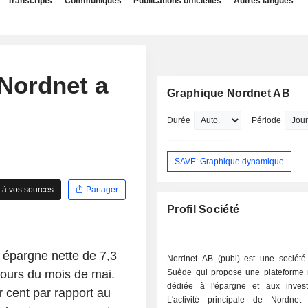
Transcripts
Communiqués
Publications officielles
Autres langues
 Nordnet a
Graphique Nordnet AB
Durée
Période
SAVE: Graphique dynamique
 à vos sources
Partager
Profil Société
e épargne nette de 7,3
Nordnet AB (publ) est une sociét
cours du mois de mai.
Suède qui propose une plateforme
dédiée à l'épargne et aux invest
 cent par rapport au
L'activité principale de Nordnet