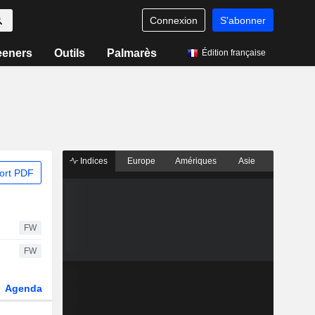
Connexion
S'abonner
eeners
Outils
Palmarès
Édition française
Indices
Europe
Amériques
Asie
ort PDF
FW
FW
Agenda
Secteur
Dérivés
Fonds et ETFs