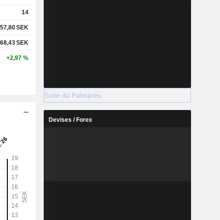
14
57,80
SEK
68,43
SEK
+2,97 %
Suite du Palmarès
Devises / Forex