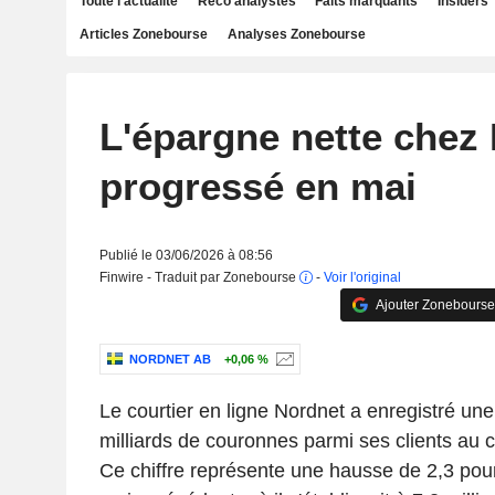
Toute l'actualité
Reco analystes
Faits marquants
Insiders
Articles Zonebourse
Analyses Zonebourse
L'épargne nette chez
progressé en mai
Publié le 03/06/2026 à 08:56
Finwire - Traduit par Zonebourse
-
Voir l'original
Ajouter Zonebourse
NORDNET AB
+0,06 %
Le courtier en ligne Nordnet a enregistré un
milliards de couronnes parmi ses clients au 
Ce chiffre représente une hausse de 2,3 pour