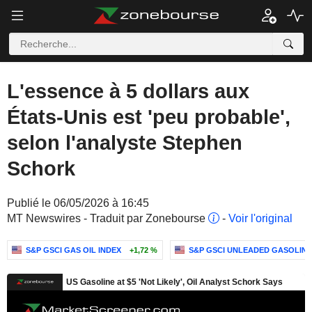
L'essence à 5 dollars aux
États-Unis est 'peu probable',
selon l'analyste Stephen
Schork
Publié le 06/05/2026 à 16:45
MT Newswires - Traduit par Zonebourse
-
Voir l'original
S&P GSCI GAS OIL INDEX
+1,72 %
S&P GSCI UNLEADED GASOLINE