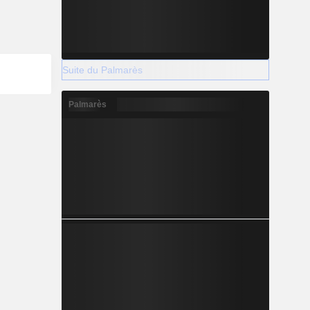
Suite du Palmarès
Palmarès