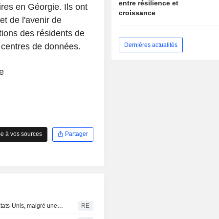
entre résilience et
res en Géorgie. Ils ont
croissance
 et de l'avenir de
tions des résidents de
Dernières actualités
s centres de données.
e
e à vos sources
Partager
Trump signe des décrets pour limiter le droit du sol aux États-Unis, malgré une décision de la Cour suprême
RE