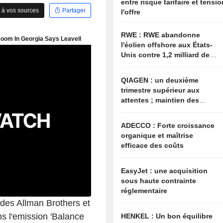
entre risque tarifaire et tensi
 à vos sources
Partager
l'offre
RWE : RWE abandonne
l'éolien offshore aux États-
Unis contre 1,2 milliard de
dollars de l'administration
américaine
QIAGEN : un deuxième
trimestre supérieur aux
attentes ; maintien des
objectifs annuels à l'image
du secteur
ADECCO : Forte croissance
organique et maîtrise
efficace des coûts
EasyJet : une acquisition
sous haute contrainte
réglementaire
des Allman Brothers et
ns l'emission 'Balance
HENKEL : Un bon équilibre