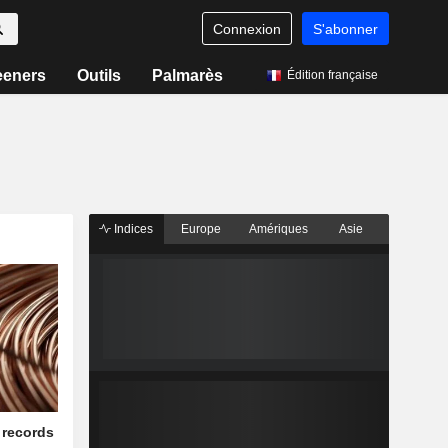
Connexion
S'abonner
eeners
Outils
Palmarès
Édition française
Indices
Europe
Amériques
Asie
 records