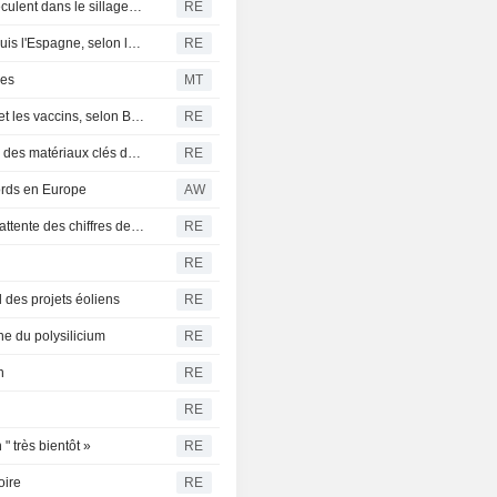
ÉLEVAGE-Les contrats à terme sur le bétail à Chicago reculent dans le sillage de Wall Street
RE
Le Maroc prêt à coopérer pour le retour des mineurs depuis l'Espagne, selon les médias d'État
RE
ues
MT
L'administration Trump envisage un décret sur l'autisme et les vaccins, selon Bloomberg News
RE
Trump dévoile des mesures commerciales pour protéger des matériaux clés du solaire et des semi-conducteurs
RE
cords en Europe
AW
Le dollar progresse face au yen, les investisseurs dans l'attente des chiffres de l'emploi américain
RE
RE
 des projets éoliens
RE
ne du polysilicium
RE
n
RE
RE
" très bientôt »
RE
oire
RE