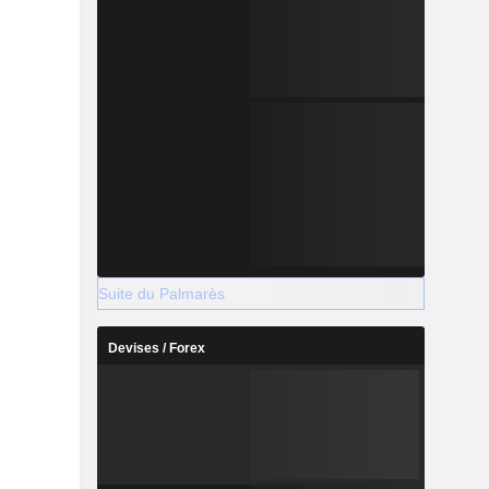
Suite du Palmarès
Devises / Forex