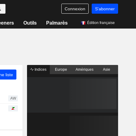
Connexion
S'abonner
eeners
Outils
Palmarès
Édition française
Indices
Europe
Amériques
Asie
ne liste
AW