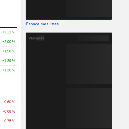
Espace mes listes
+3,12 %
Palmarès
+2,00 %
+1,58 %
+1,29 %
+1,20 %
-0,60 %
-0,68 %
-0,75 %