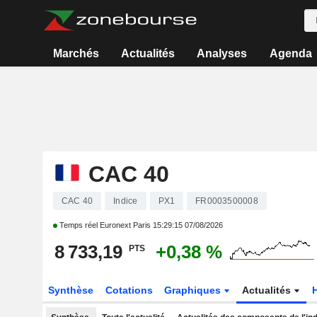
Marchés
Actualités
Analyses
Agenda
CAC 40
CAC 40
Indice
PX1
FR0003500008
Temps réel Euronext Paris
15:29:15 07/08/2026
8 733,19
+0,38 %
PTS
Synthèse
Cotations
Graphiques
Actualités