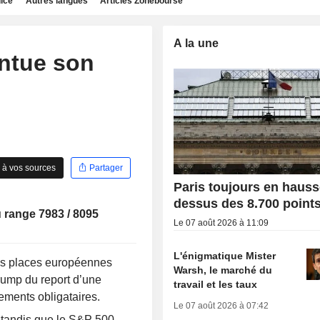
dice
Autres langues
Articles Zonebourse
A la une
ntue son
 à vos sources
Partager
Paris toujours en hauss
dessus des 8.700 point
u range 7983 / 8095
Le 07 août 2026 à 11:09
L'énigmatique Mister
les places européennes
Warsh, le marché du
rump du report d’une
travail et les taux
ndements obligataires.
Le 07 août 2026 à 07:42
tandis que le S&P 500