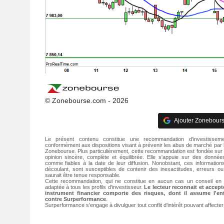
© Zonebourse.com - 2026
Ajouter Zonebours
Le présent contenu constitue une recommandation d'investisseme
conformément aux dispositions visant à prévenir les abus de marché par l
Zonebourse. Plus particulièrement, cette recommandation est fondée sur
opinion sincère, complète et équilibrée. Elle s'appuie sur des donné
comme fiables à la date de leur diffusion. Nonobstant, ces informatio
découlant, sont susceptibles de contenir des inexactitudes, erreurs 
saurait être tenue responsable.
Cette recommandation, qui ne constitue en aucun cas un conseil en 
adaptée à tous les profils d'investisseur.
Le lecteur reconnait et accep
instrument financier comporte des risques, dont il assume l'ent
contre Surperformance
.
Surperformance s'engage à divulguer tout conflit d'intérêt pouvant affecte