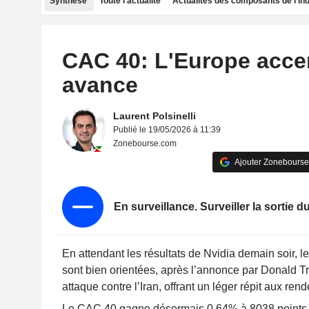
Synthèse
Toute l'actualité
Actualités des composants de l'in
CAC 40: L'Europe acce
avance
Laurent Polsinelli
Publié le 19/05/2026 à 11:39
Zonebourse.com
Ajouter Zonebourse
En surveillance. Surveiller la sortie d
En attendant les résultats de Nvidia demain soir, 
sont bien orientées,
après l’annonce par Donald T
attaque contre l’Iran, offrant un léger répit aux re
Le CAC 40 gagne désormais 0.64% à 8038 points 