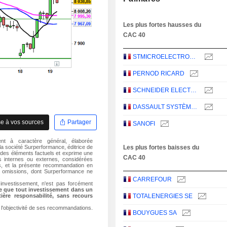
Les plus fortes hausses du
CAC 40
STMICROELECTRONICS N.V.
PERNOD RICARD
SCHNEIDER ELECTRIC SE
DASSAULT SYSTÈMES SE
e à vos sources
Partager
SANOFI
nt à caractère général, élaborée
a société Surperformance, éditrice de
Les plus fortes baisses du
 des éléments factuels et exprime une
CAC 40
es internes ou externes, considérées
ns, et la présente recommandation en
ou omissions, dont Surperformance ne
CARREFOUR
investissement, n'est pas forcément
te que tout investissement dans un
ière responsabilité, sans recours
TOTALENERGIES SE
r l'objectivité de ses recommandations.
BOUYGUES SA