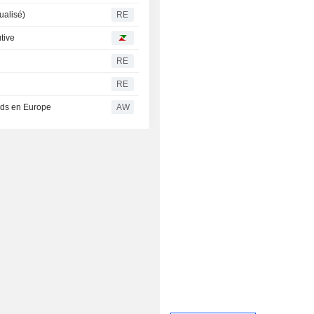
ualisé)
RE
tive
RE
RE
ords en Europe
AW