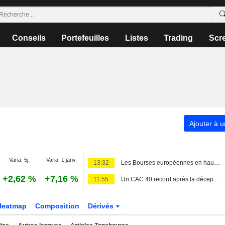
Conseils
Portefeuilles
Listes
Trading
Scr
Ajouter à u
Varia. 5j.
Varia. 1 janv.
13:32
Les Bourses européennes en hausse dans l'attente des chiffres de l'emploi US
+2,62 %
+7,16 %
11:55
Un CAC 40 record après la déception de l'emploi américain
Heatmap
Composition
Dérivés