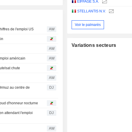
EIFFAGE S.A.
STELLANTIS N.V.
Voir le palmarès
iffres de l'emploi US
AW
in
Variations secteurs
AW
emploi américain
AW
utelsat chute
AW
 Ormuz au centre de
DJ
baroud d'honneur nocturne
en attendant l'emploi
DJ
AW