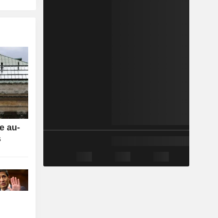
e au-
s