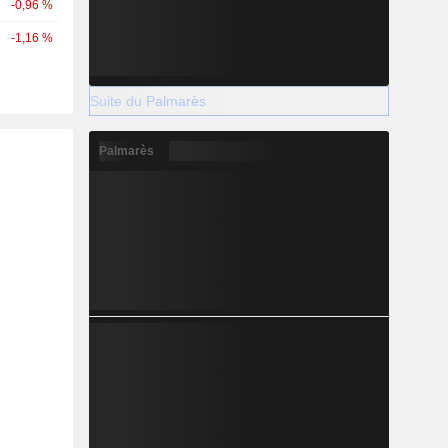
-0,96 %
-1,16 %
Suite du Palmarès
Palmarès