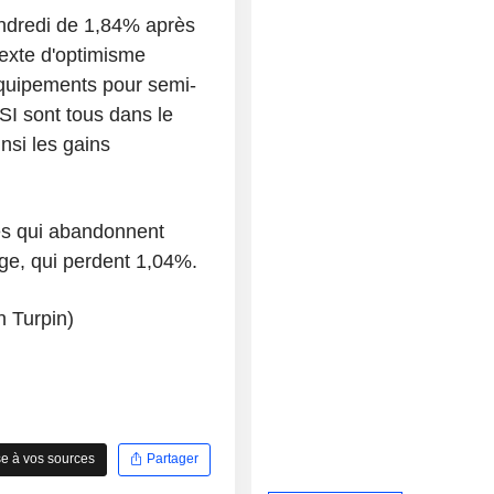
endredi de 1,84% après
texte d'optimisme
'équipements pour semi-
I sont tous dans le
nsi les gains
ues qui abandonnent
ge, qui perdent 1,04%.
n Turpin)
e à vos sources
Partager