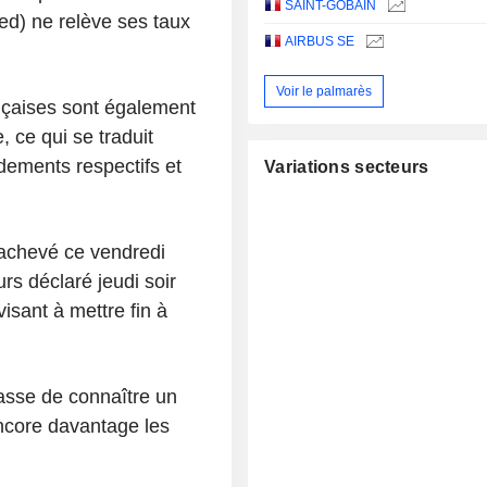
SAINT-GOBAIN
ed) ne relève ses taux
AIRBUS SE
Voir le palmarès
ançaises sont également
 ce qui se traduit
dements respectifs et
Variations secteurs
 achevé ce vendredi
urs déclaré jeudi soir
visant à mettre fin à
asse de connaître un
ncore davantage les