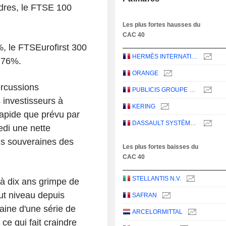
ndres, le FTSE 100
Les plus fortes hausses du
CAC 40
%, le FTSEurofirst 300
HERMÈS INTERNATIONAL
,76%.
ORANGE
ercussions
PUBLICIS GROUPE S.A.
 investisseurs à
KERING
rapide que prévu par
DASSAULT SYSTÈMES SE
edi une nette
ns souveraines des
Les plus fortes baisses du
CAC 40
STELLANTIS N.V.
à dix ans grimpe de
ut niveau depuis
SAFRAN
aine d'une série de
ARCELORMITTAL
ce qui fait craindre