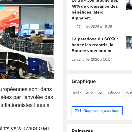
Le S&P 500 proche des
40% de croissance des
bénéfices. Merci
Alphabet.
Le 27 juillet 2026 à 15:25
Le paradoxe du SOXX :
battez les records, la
Bourse vous punira
Le 22 juillet 2026 à 16:17
Graphique
 européennes sont dans
Durée
Période
isées par l'envolée des
nflationnistes liées à
PX1: Graphique dynamique
oints vers 07h08 GMT.
Palmarès