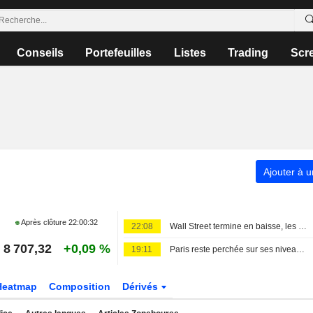
Conseils
Portefeuilles
Listes
Trading
Scr
Ajouter à u
Après clôture
22:00:32
22:08
Wall Street termine en baisse, les incertitudes au Moyen-Orient inquiètent
8 707,32
+0,09 %
19:11
Paris reste perchée sur ses niveaux records
Heatmap
Composition
Dérivés