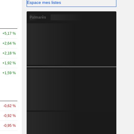
Espace mes listes
Palmarès
+5,17 %
+2,64 %
+2,18 %
+1,92 %
+1,59 %
-0,62 %
-0,92 %
-0,95 %