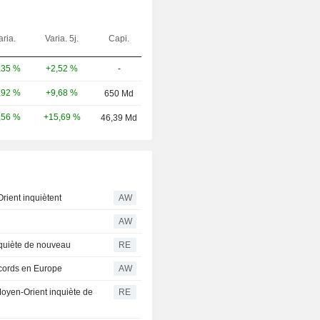
aria.
Varia. 5j.
Capi.
+2,52 %
-
,35 %
+9,68 %
,92 %
650 Md
+15,69 %
,56 %
46,39 Md
Orient inquiètent
AW
AW
inquiète de nouveau
RE
cords en Europe
AW
 Moyen-Orient inquiète de
RE