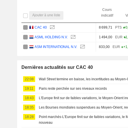
Cours
Ajouter à une liste
indicatif
V
CAC 40
8 699,71
PTS
+0
ASML HOLDING N.V.
1 494,00
EUR
+1
ASM INTERNATIONAL N.V.
833,00
EUR
+1
Dernières actualités sur CAC 40
22:08
Wall Street termine en baisse, les incertitudes au Moyen-
19:11
Paris reste perchée sur ses niveaux records
18:43
L'Europe finit sur de faibles variations, le Moyen-Orient 
18:35
Les Bourses mondiales suspendues au Moyen-Orient, re
18:28
Point marchés-L'Europe finit sur de faibles variations, le
nouveau