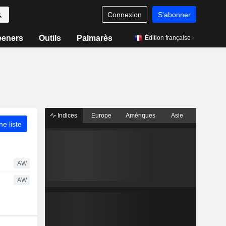
Connexion
S'abonner
eeners
Outils
Palmarès
Édition française
Indices
Europe
Amériques
Asie
ne liste
AW
AW