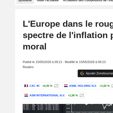
Synthèse
Toute l'actualité
Actualités des composants de l'in
L'Europe dans le roug
spectre de l'inflation 
moral
Publié le 15/05/2026 à 09:21 - Modifié le 15/05/2026 à 09:23
Reuters
Ajouter Zonebourse
CAC 40
+0,35 %
ASML HOLDING N.V.
+1,92 %
ASM INTERNATIONAL N.V.
+1,56 %