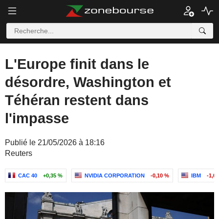
L'Europe finit dans le
désordre, Washington et
Téhéran restent dans
l'impasse
Publié le 21/05/2026 à 18:16
Reuters
CAC 40
+0,35 %
NVIDIA CORPORATION
-0,10 %
IBM
-1,0