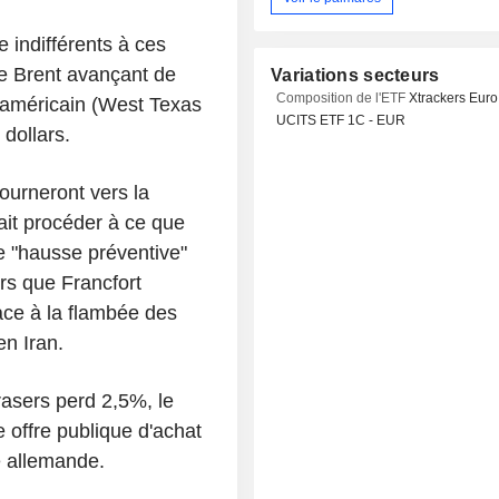
e indifférents à ces
e Brent avançant de
Variations secteurs
Composition de l'ETF
Xtrackers Euro
er américain (West Texas
UCITS ETF 1C - EUR
dollars.
tourneront vers la
it procéder à ce que
de "hausse préventive"
rs que Francfort
face à la flambée des
n Iran.
asers perd 2,5%, le
e offre publique d'achat
e allemande.