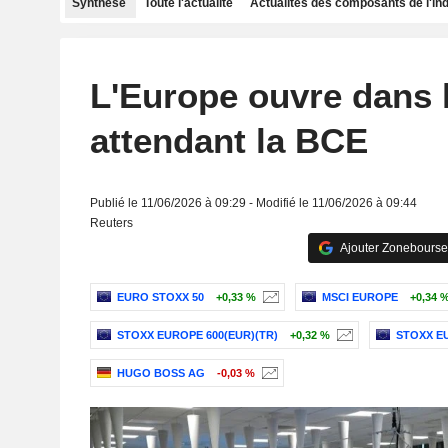
Synthèse
Toute l'actualité
Actualités des composants de l'in
L'Europe ouvre dans l
attendant la BCE
Publié le 11/06/2026 à 09:29 - Modifié le 11/06/2026 à 09:44
Reuters
Ajouter Zonebourse
EURO STOXX 50
+0,33 %
MSCI EUROPE
+0,34 
STOXX EUROPE 600(EUR)(TR)
+0,32 %
STOXX EU
HUGO BOSS AG
-0,03 %