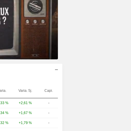
aria.
Varia. 5j.
Capi.
+2,61 %
-
,33 %
+1,67 %
-
,34 %
+1,79 %
-
,32 %