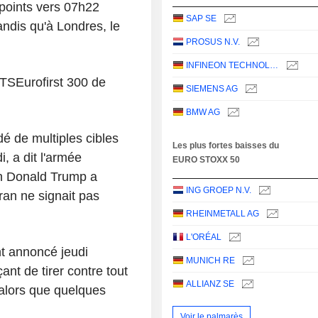
points vers 07h22
SAP SE
ndis qu'à Londres, le
PROSUS N.V.
INFINEON TECHNOLOGIES AG
TSEurofirst 300 de
SIEMENS AG
BMW AG
é de multiples cibles
Les plus fortes baisses du
i, a dit l'armée
EURO STOXX 50
in Donald Trump a
ING GROEP N.V.
ran ne signait pas
RHEINMETALL AG
L'ORÉAL
nt annoncé jeudi
MUNICH RE
ant de tirer contre tout
ALLIANZ SE
, alors que quelques
Voir le palmarès