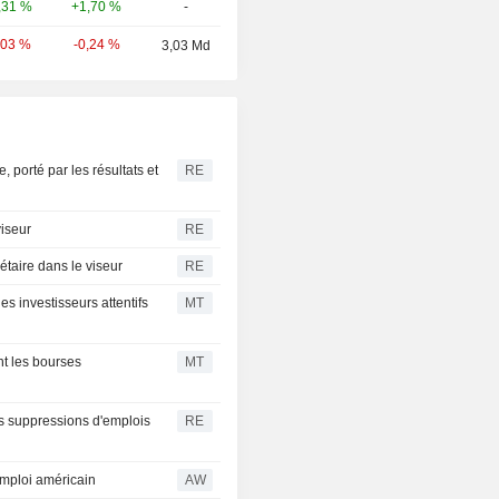
+1,70 %
-
,31 %
-0,24 %
,03 %
3,03 Md
porté par les résultats et
RE
viseur
RE
étaire dans le viseur
RE
s investisseurs attentifs
MT
nt les bourses
MT
es suppressions d'emplois
RE
emploi américain
AW