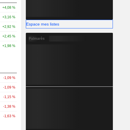
+4,08 %
+3,16 %
Espace mes listes
+2,92 %
+2,45 %
Palmarès
+1,98 %
-1,09 %
-1,09 %
-1,15 %
-1,38 %
-1,63 %