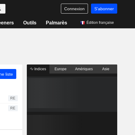
Connexion
S'abonner
eeners
Outils
Palmarès
Édition française
Indices
Europe
Amériques
Asie
ne liste
RE
RE