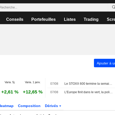
Conseils
Portefeuilles
Listes
Trading
Scr
Ajouter à u
Varia. 5j.
Varia. 1 janv.
07/08
Le STOXX 600 termine la semaine à un sommet historique, porté par les résultats et la faiblesse de l'emploi américain
+2,61 %
+12,65 %
07/08
L'Europe finit dans le vert, la politique monétaire dans le viseur
Heatmap
Composition
Dérivés