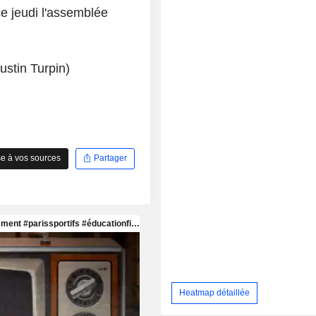
ce jeudi l'assemblée
ustin Turpin)
e à vos sources
Partager
Heatmap détaillée