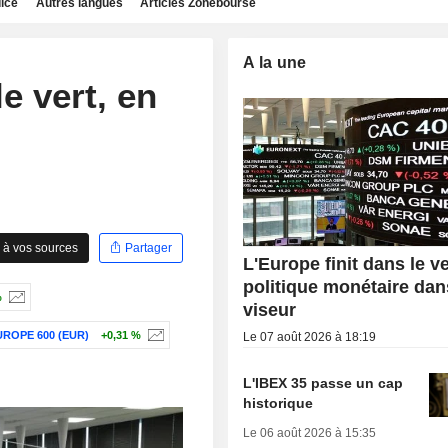
dice
Autres langues
Articles Zonebourse
A la une
e vert, en
 à vos sources
Partager
L'Europe finit dans le ve
politique monétaire dan
%
viseur
ROPE 600 (EUR)
+0,31 %
Le 07 août 2026 à 18:19
L'IBEX 35 passe un cap
historique
Le 06 août 2026 à 15:35