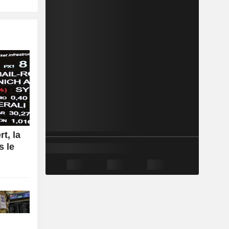
rt, la
s le