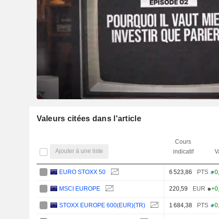
Valeurs citées dans l'article
Cours
Ajouter à une liste
indicatif
V
EURO STOXX 50
6 523,86
PTS
+0
MSCI EUROPE
220,59
EUR
+0
STOXX EUROPE 600(EUR)(TR)
1 684,38
PTS
+0