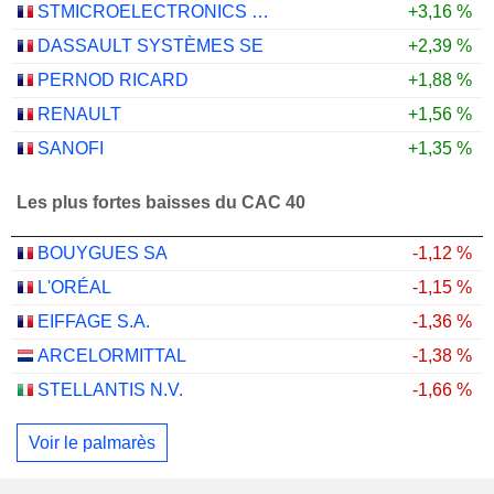
STMICROELECTRONICS N.V.
+3,16 %
DASSAULT SYSTÈMES SE
+2,39 %
PERNOD RICARD
+1,88 %
RENAULT
+1,56 %
SANOFI
+1,35 %
Les plus fortes baisses du CAC 40
BOUYGUES SA
-1,12 %
L'ORÉAL
-1,15 %
EIFFAGE S.A.
-1,36 %
ARCELORMITTAL
-1,38 %
STELLANTIS N.V.
-1,66 %
Voir le palmarès