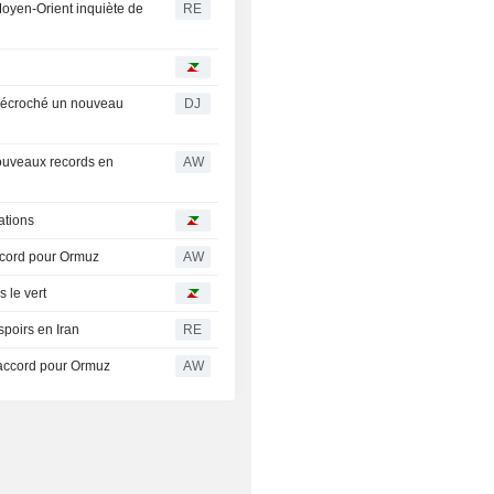
 Moyen-Orient inquiète de
RE
 décroché un nouveau
DJ
ouveaux records en
AW
ations
accord pour Ormuz
AW
 le vert
espoirs en Iran
RE
 accord pour Ormuz
AW