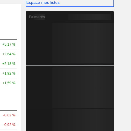
Espace mes listes
Palmarès
+5,17 %
+2,64 %
+2,18 %
+1,92 %
+1,59 %
-0,62 %
-0,92 %