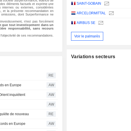
a société Surperformance, éditrice de
SAINT-GOBAIN
 des éléments factuels et exprime une
es internes ou externes, considérées
ns, et la présente recommandation en
ARCELORMITTAL
ou omissions, dont Surperformance ne
investissement, n'est pas forcément
AIRBUS SE
te que tout investissement dans un
ière responsabilité, sans recours
r l'objectivité de ses recommandations.
Voir le palmarès
Variations secteurs
RE
ords en Europe
AW
Orient inquiètent
AW
AW
inquiète de nouveau
RE
cords en Europe
AW