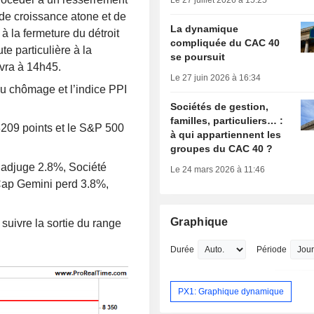
Le 27 juillet 2026 à 15:25
de croissance atone et de
La dynamique
 à la fermeture du détroit
compliquée du CAC 40
e particulière à la
se poursuit
vra à 14h45.
Le 27 juin 2026 à 16:34
au chômage et l’indice PPI
Sociétés de gestion,
familles, particuliers… :
209 points et le S&P 500
à qui appartiennent les
groupes du CAC 40 ?
’adjuge 2.8%, Société
Le 24 mars 2026 à 11:46
Cap Gemini perd 3.8%,
Graphique
suivre la sortie du range
Durée
Période
PX1: Graphique dynamique