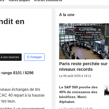
dice
Autres langues
Articles Zonebourse
A la une
ndit en
 à vos sources
Partager
Paris reste perchée sur
niveaux records
u range 8101 / 8296
Le 06 août 2026 à 19:11
Le S&P 500 proche des
ouveaux échanges de tirs
40% de croissance des
e CAC 40 repart à la hausse
bénéfices. Merci
 les taux.
Alphabet.
rocéder à un resserrement