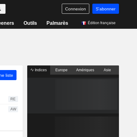
Connexion
S'abonner
eeners
Outils
Palmarès
Édition française
Indices
Europe
Amériques
Asie
ne liste
RE
AW