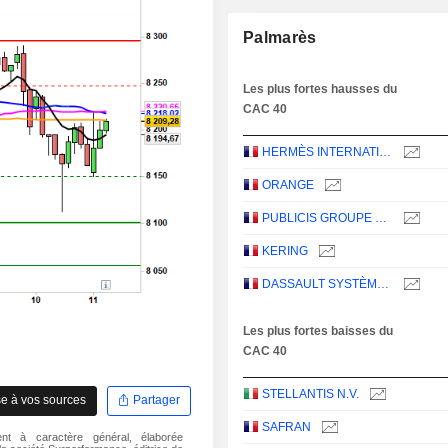
Palmarès
Les plus fortes hausses du
CAC 40
HERMÈS INTERNATIONAL
ORANGE
PUBLICIS GROUPE S.A.
KERING
DASSAULT SYSTÈMES SE
Les plus fortes baisses du
CAC 40
STELLANTIS N.V.
e à vos sources
Partager
SAFRAN
nt à caractère général, élaborée