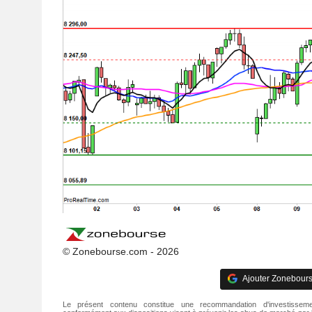
© Zonebourse.com - 2026
Ajouter Zonebours
Le présent contenu constitue une recommandation d'investisseme