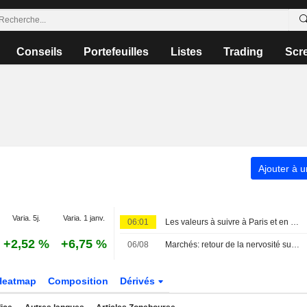
Conseils
Portefeuilles
Listes
Trading
Scr
Ajouter à u
Varia. 5j.
Varia. 1 janv.
06:01
Les valeurs à suivre à Paris et en Europe
+2,52 %
+6,75 %
06/08
Marchés: retour de la nervosité sur le Moyen-Orient, records en Europe
Heatmap
Composition
Dérivés