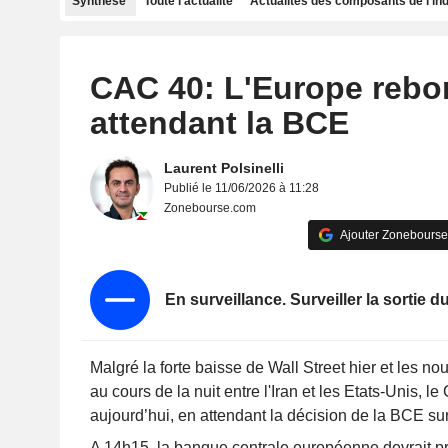
Synthèse
Toute l'actualité
Actualités des composants de l'in
CAC 40: L'Europe rebo
attendant la BCE
Laurent Polsinelli
Publié le 11/06/2026 à 11:28
Zonebourse.com
Ajouter Zonebourse
En surveillance. Surveiller la sortie d
Malgré la forte baisse de Wall Street hier et les n
au cours de la nuit entre l'Iran et les Etats-Unis, l
aujourd’hui, en attendant la décision de la BCE sur
A 14h15, la banque centrale européenne devrait p