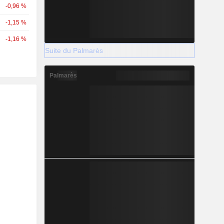
-0,96 %
-1,15 %
-1,16 %
Suite du Palmarès
Palmarès