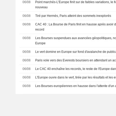
06/08
Point marchés-L'Europe finit sur de faibles variations, le
nouveau
06/08
Tiré par Hermès, Paris atteint des sommets inexplorés
06/08
CAC 40 : La Bourse de Paris finit en hausse après avoir
record
06/08
Les Bourses suspendues aux avancées géopolitiques, n
Europe
06/08
Le vert domine en Europe sur fond d'avalanche de public
06/08
Paris vole vers des Everests boursiers en attendant un 
06/08
Le CAC 40 enchaîne les records, le reste de l'Europe dans
06/08
L'Europe ouvre dans le vert, tirée par les résultats et les 
06/08
Les Bourses européennes en hausse dans l'attente d'un