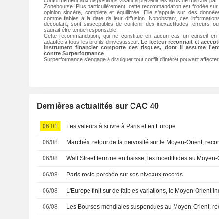
conformément aux dispositions visant à prévenir les abus de marché par l
Zonebourse. Plus particulièrement, cette recommandation est fondée sur
opinion sincère, complète et équilibrée. Elle s'appuie sur des donné
comme fiables à la date de leur diffusion. Nonobstant, ces informatio
découlant, sont susceptibles de contenir des inexactitudes, erreurs 
saurait être tenue responsable.
Cette recommandation, qui ne constitue en aucun cas un conseil en 
adaptée à tous les profils d'investisseur.
Le lecteur reconnait et accep
instrument financier comporte des risques, dont il assume l'ent
contre Surperformance
.
Surperformance s'engage à divulguer tout conflit d'intérêt pouvant affecte
Dernières actualités sur CAC 40
06:01
Les valeurs à suivre à Paris et en Europe
06/08
Marchés: retour de la nervosité sur le Moyen-Orient, rec
06/08
Wall Street termine en baisse, les incertitudes au Moyen-
06/08
Paris reste perchée sur ses niveaux records
06/08
L'Europe finit sur de faibles variations, le Moyen-Orient 
06/08
Les Bourses mondiales suspendues au Moyen-Orient, re