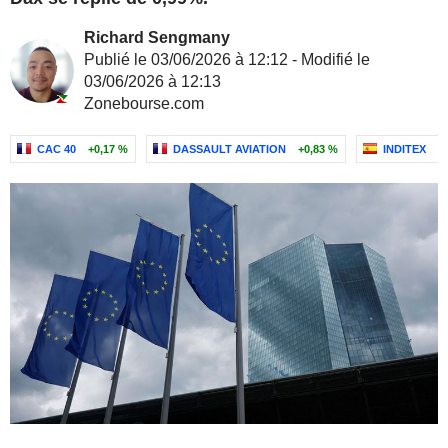
Richard Sengmany
Publié le 03/06/2026 à 12:12 - Modifié le
03/06/2026 à 12:13
Zonebourse.com
CAC 40
+0,17 %
DASSAULT AVIATION
+0,83 %
INDITEX
-