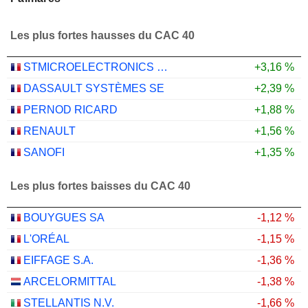
Les plus fortes hausses du CAC 40
STMICROELECTRONICS N.V.
+3,16 %
DASSAULT SYSTÈMES SE
+2,39 %
PERNOD RICARD
+1,88 %
RENAULT
+1,56 %
SANOFI
+1,35 %
Les plus fortes baisses du CAC 40
BOUYGUES SA
-1,12 %
L'ORÉAL
-1,15 %
EIFFAGE S.A.
-1,36 %
ARCELORMITTAL
-1,38 %
STELLANTIS N.V.
-1,66 %