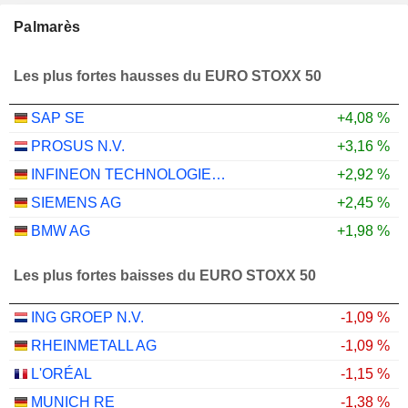
Palmarès
Les plus fortes hausses du EURO STOXX 50
SAP SE
+4,08 %
PROSUS N.V.
+3,16 %
INFINEON TECHNOLOGIES AG
+2,92 %
SIEMENS AG
+2,45 %
BMW AG
+1,98 %
Les plus fortes baisses du EURO STOXX 50
ING GROEP N.V.
-1,09 %
RHEINMETALL AG
-1,09 %
L'ORÉAL
-1,15 %
MUNICH RE
-1,38 %