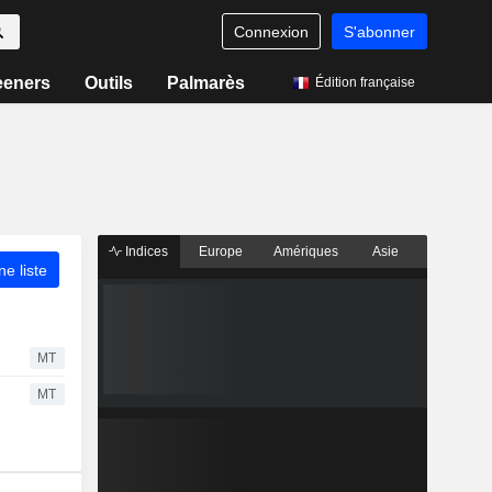
Connexion
S'abonner
eeners
Outils
Palmarès
Édition française
Indices
Europe
Amériques
Asie
ne liste
MT
MT