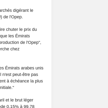
archés digérant le
) de l'Opep.
re chuter le prix du
 que les Émirats
roduction de l'Opep",
erche chez
des Émirats arabes unis
l n'est peut-être pas
rent à échéance la plus
itiale."
il et le brut léger
ède 0,15% à 99,78