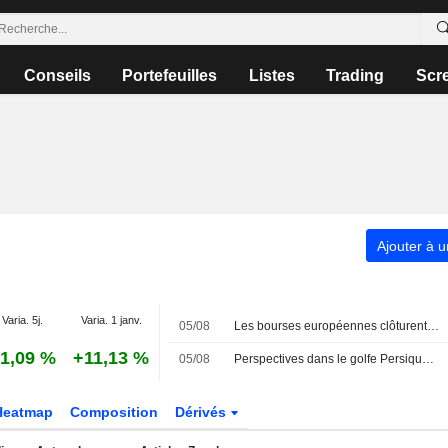
Conseils
Portefeuilles
Listes
Trading
Scr
Ajouter à u
Varia. 5j.
Varia. 1 janv.
05/08
Les bourses européennes clôturent majoritairement en hausse mercredi, les investisseurs attentifs aux développements au Moyen-Orient
1,09 %
+11,13 %
05/08
Perspectives dans le golfe Persique et valorisations élevées pèsent sur les bourses européennes à la mi-journée
Heatmap
Composition
Dérivés