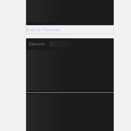
Suite du Palmarès
Palmarès