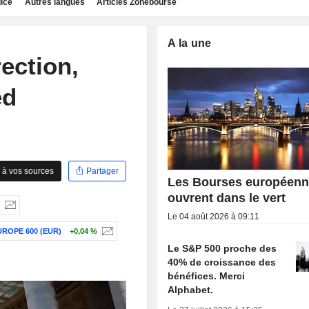
dice
Autres langues
Articles Zonebourse
A la une
ection,
ed
 à vos sources
Partager
Les Bourses européen
ouvrent dans le vert
Le 04 août 2026 à 09:11
ROPE 600 (EUR)
+0,04 %
Le S&P 500 proche des
40% de croissance des
bénéfices. Merci
Alphabet.