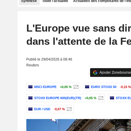
Synthèse
Toute l'actualité
Actualités des composants de l'in
L'Europe vue sans dir
dans l'attente de la F
Publié le 29/04/2026 à 08:46
Reuters
Ajouter Zonebourse
MSCI EUROPE
+0,05 %
EURO STOXX 50
-0,15 %
STOXX EUROPE 600(EUR)(TR)
+0,05 %
STOXX EU
EUR / USD
-0,07 %