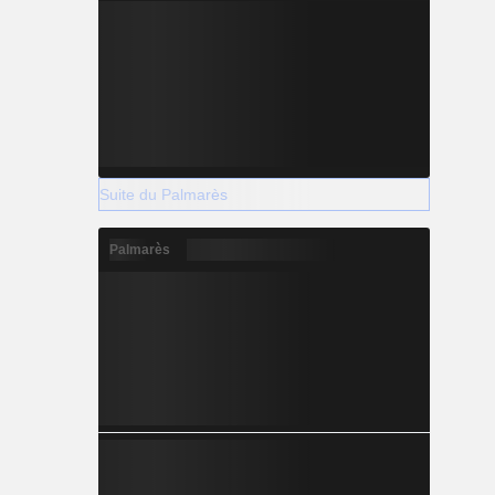
Suite du Palmarès
Palmarès