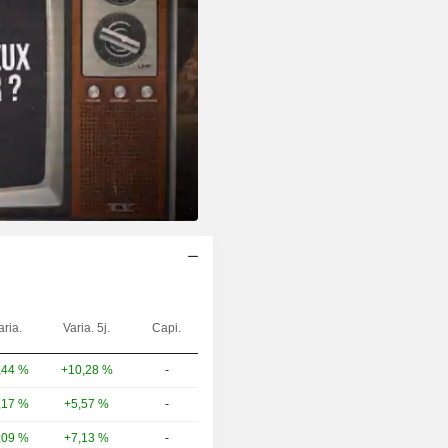
aria.
Varia. 5j.
Capi.
+10,28 %
-
,44 %
+5,57 %
-
,17 %
+7,13 %
-
,09 %