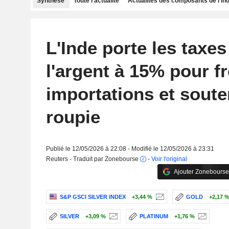
Synthèse
Toute l'actualité
Actualités des composants de l'in
L'Inde porte les taxes 
l'argent à 15% pour fr
importations et souten
roupie
Publié le 12/05/2026 à 22:08 - Modifié le 12/05/2026 à 23:31
Reuters - Traduit par Zonebourse
-
Voir l'original
Ajouter Zonebourse
S&P GSCI SILVER INDEX
+3,44 %
GOLD
+2,17 
SILVER
+3,09 %
PLATINUM
+1,76 %