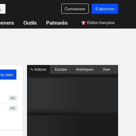
Connexion
S'abonner
eeners
Outils
Palmarès
Édition française
Indices
Europe
Amériques
Asie
ne liste
RE
RE