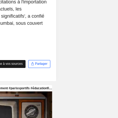
itations à l'importation
ctuels, les
ignificatifs', a confié
umbai, sous couvert
e à vos sources
Partager