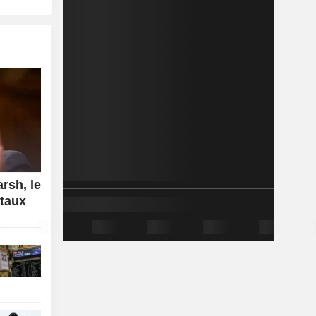
rsh, le
 taux