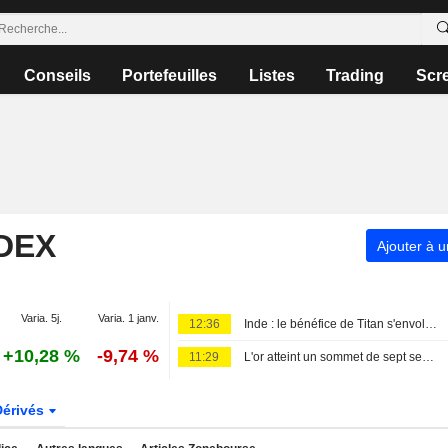
Conseils
Portefeuilles
Listes
Trading
Scr
NDEX
Ajouter à u
Varia. 5j.
Varia. 1 janv.
12:36
Inde : le bénéfice de Titan s'envole grâce à la vigueur de la demande de bijoux
+10,28 %
-9,74 %
11:29
L'or atteint un sommet de sept semaines, les chiffres décevants de l'emploi américain douchant les espoirs de hausse des taux
Dérivés