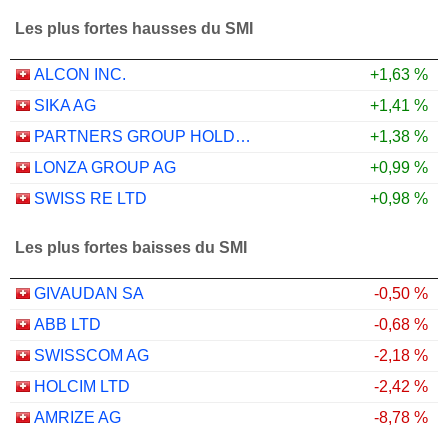
Les plus fortes hausses du SMI
ALCON INC.
+1,63 %
SIKA AG
+1,41 %
PARTNERS GROUP HOLDING AG
+1,38 %
LONZA GROUP AG
+0,99 %
SWISS RE LTD
+0,98 %
Les plus fortes baisses du SMI
GIVAUDAN SA
-0,50 %
ABB LTD
-0,68 %
SWISSCOM AG
-2,18 %
HOLCIM LTD
-2,42 %
AMRIZE AG
-8,78 %