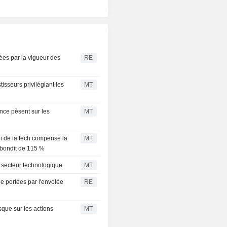
ées par la vigueur des
RE
isseurs privilégiant les
MT
ance pèsent sur les
MT
li de la tech compense la
MT
e bondit de 115 %
e secteur technologique
MT
e portées par l'envolée
RE
isque sur les actions
MT