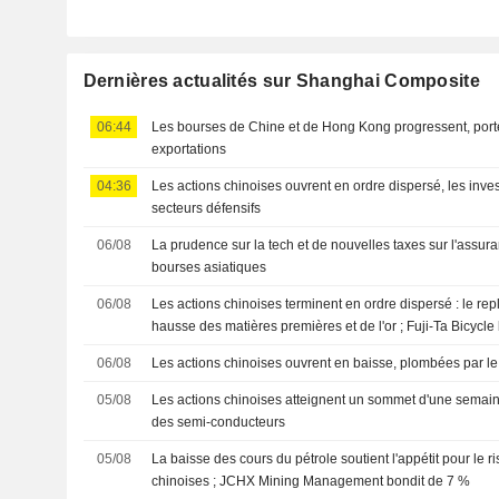
Dernières actualités sur Shanghai Composite
06:44
Les bourses de Chine et de Hong Kong progressent, port
exportations
04:36
Les actions chinoises ouvrent en ordre dispersé, les invest
secteurs défensifs
06/08
La prudence sur la tech et de nouvelles taxes sur l'assur
bourses asiatiques
06/08
Les actions chinoises terminent en ordre dispersé : le rep
hausse des matières premières et de l'or ; Fuji-Ta Bicycl
06/08
Les actions chinoises ouvrent en baisse, plombées par l
05/08
Les actions chinoises atteignent un sommet d'une semain
des semi-conducteurs
05/08
La baisse des cours du pétrole soutient l'appétit pour le r
chinoises ; JCHX Mining Management bondit de 7 %