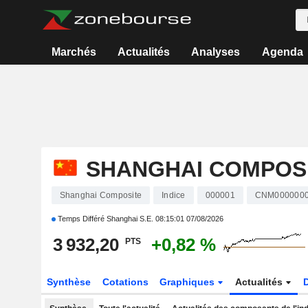
Marchés
Actualités
Analyses
Agenda
SHANGHAI COMPOS
Shanghai Composite
Indice
000001
CNM000000
Temps Différé Shanghai S.E.
08:15:01 07/08/2026
3 932,20
+0,82 %
PTS
Synthèse
Cotations
Graphiques
Actualités