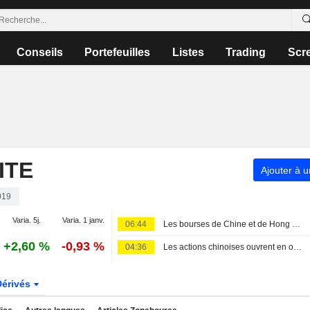
Conseils
Portefeuilles
Listes
Trading
Scr
ITE
Ajouter à u
019
Varia. 5j.
Varia. 1 janv.
06:44
Les bourses de Chine et de Hong Kong progressent, portées par la vigueur des exportations
+2,60 %
-0,93 %
04:36
Les actions chinoises ouvrent en ordre dispersé, les investisseurs privilégiant les secteurs défensifs
Dérivés