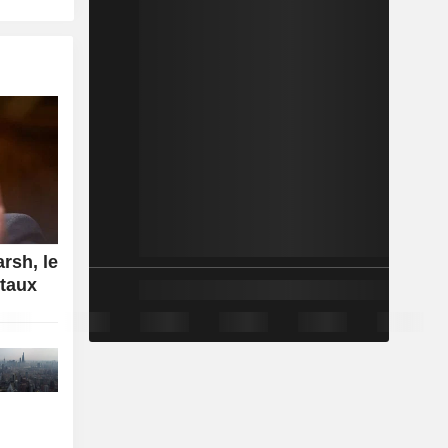
rsh, le
 taux