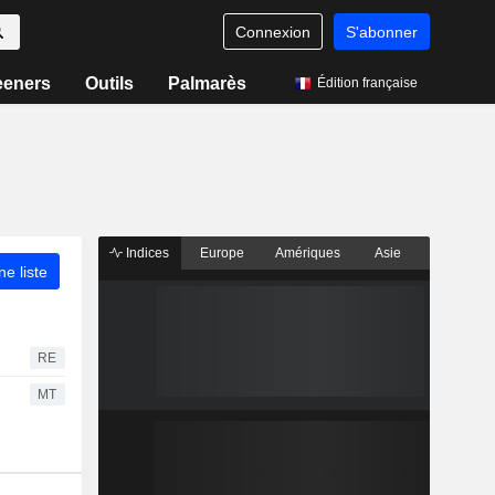
Connexion
S'abonner
eeners
Outils
Palmarès
Édition française
Indices
Europe
Amériques
Asie
ne liste
RE
MT