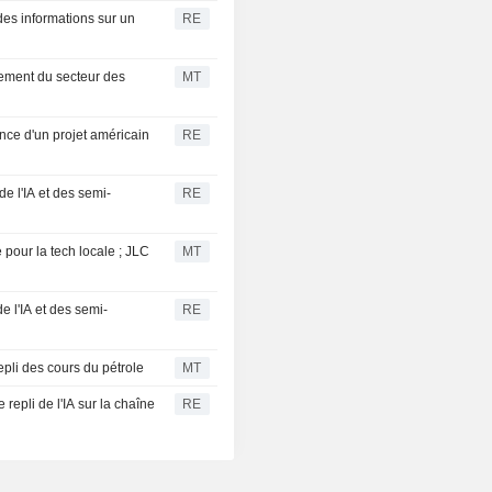
des informations sur un
RE
sement du secteur des
MT
nce d'un projet américain
RE
e l'IA et des semi-
RE
 pour la tech locale ; JLC
MT
e l'IA et des semi-
RE
epli des cours du pétrole
MT
repli de l'IA sur la chaîne
RE