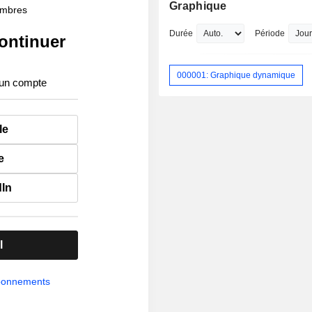
Graphique
membres
Durée
Période
ontinuer
000001: Graphique dynamique
 un compte
le
e
dIn
l
abonnements