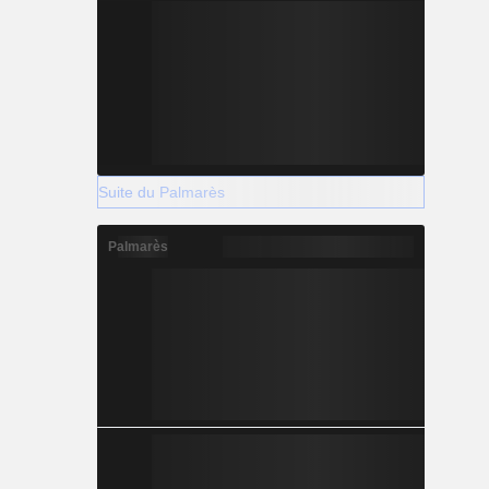
Suite du Palmarès
Palmarès