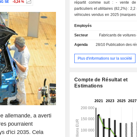
NG SE
-0,24 %
répartit comme suit : - vente de véhicules
particuliers et utilitaires (82,2%) : 2,2
véhicules vendus en 2025 (marques
Benz, Smart et Maybach) ; - prestations de
Employés
services financiers et de mobilité
prestations de financement, d'assurance
Secteur
Fabricants de voitures
répartition géographique du CA est la
Agenda
28/10
Publication des résultat
Allemagne (15,8%), Europe (28%), 
(23,4%), Amérique du Nord (2,7
(12,5%), Asie (11,4%) et autres (6,2%
Plus d'informations sur la société
Compte de Résultat et
Estimations
le allemande, a averti
es pourraient
s d'ici 2035. Cela