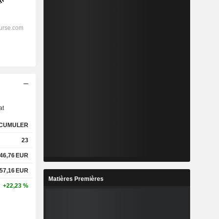
s
at
CUMULER
23
46,76
EUR
57,16
EUR
Matières Premières
+22,23 %