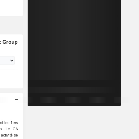
z Group
i les 1ers
aux. Le CA
activité se