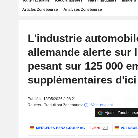
Toute l'actualité
Reco analystes
Faits marquants
Insiders
Articles Zonebourse
Analyses Zonebourse
L'industrie automobil
allemande alerte sur
pesant sur 125 000 e
supplémentaires d'ici
Publié le 13/05/2026 à 08:21
Reuters - Traduit par Zonebourse
-
Voir l'original
Ajouter Zonebourse
MERCEDES-BENZ GROUP AG
-1,05 %
VOLKSWA