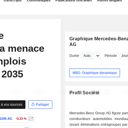
Transcripts
Communiqués
Publications officielles
Autres langues
e
Graphique Mercedes-Ben
AG
 la menace
Durée
Période
mplois
 2035
MBG: Graphique dynamique
Profil Société
 à vos sources
Partager
Mercedes-Benz Group AG figure parm
GEN AG
-0,33 %
constructeurs automobiles mondi
(avant éliminations ontragroupe) par 