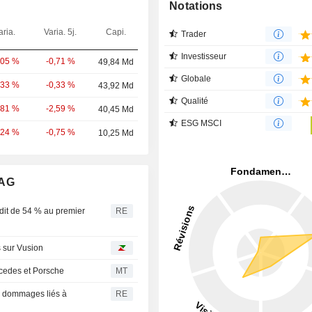
Notations
aria.
Varia. 5j.
Capi.
Trader
Investisseur
-0,71 %
,05 %
49,84 Md
Globale
-0,33 %
,33 %
43,92 Md
Qualité
-2,59 %
,81 %
40,45 Md
ESG MSCI
-0,75 %
,24 %
10,25 Md
 AG
dit de 54 % au premier
RE
s sur Vusion
cedes et Porsche
MT
es dommages liés à
RE