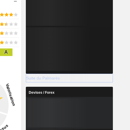
A
Suite du Palmarès
Devises / Forex