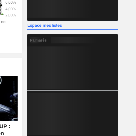
Espace mes listes
Palmarès
UP :
en