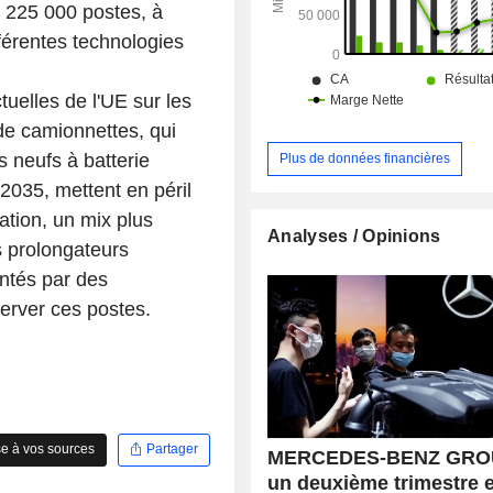
n 225 000 postes, à
férentes technologies
uelles de l'UE sur les
de camionnettes, qui
s neufs à batterie
Plus de données financières
 2035, mettent en péril
tion, un mix plus
Analyses / Opinions
s prolongateurs
ntés par des
erver ces postes.
e à vos sources
Partager
MERCEDES-BENZ GRO
un deuxième trimestre 