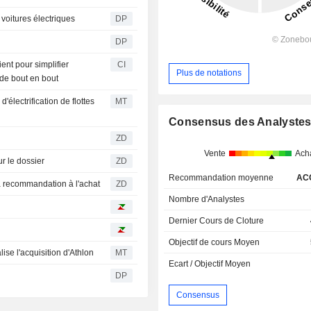
voitures électriques
DP
DP
nt pour simplifier
CI
Plus de notations
e de bout en bout
électrification de flottes
MT
Consensus des Analyste
ZD
Vente
Ach
ste sur le dossier
ZD
Recommandation moyenne
AC
aintient sa recommandation à l'achat
ZD
Nombre d'Analystes
Dernier Cours de Cloture
Objectif de cours Moyen
lise l'acquisition d'Athlon
MT
Ecart / Objectif Moyen
DP
Consensus