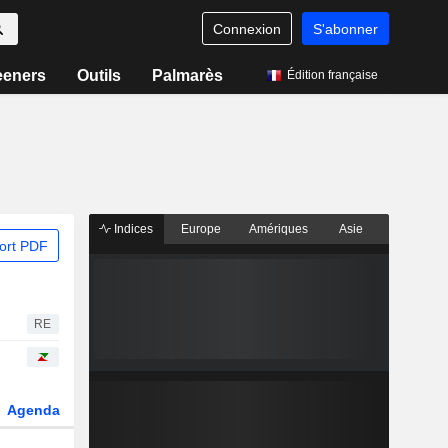
Connexion
S'abonner
eeners
Outils
Palmarès
Édition française
Indices
Europe
Amériques
Asie
ort PDF
RE
Agenda
Secteur
Dérivés
Fonds et ETFs