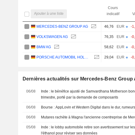
Cours
Ajouter à une liste
indicatif
V
MERCEDES-BENZ GROUP AG
46,76
EUR
-1
VOLKSWAGEN AG
76,35
EUR
-0
BMW AG
58,62
EUR
-0
PORSCHE AUTOMOBIL HOLDING SE
29,04
EUR
-0
Dernières actualités sur Mercedes-Benz Group
06/08
Inde : le bénéfice ajusté de Samvardhana Motherson bon
trimestre, porté par la demande de composants
06/08
Bourse : AppLovin et Western Digital dans le dur, rumeur
06/08
Mutares rachète à Magna l'ancienne coentreprise de Mer
05/08
Inde : le lobby automobile retire son avertissement sur l
l'éthanol pour réviser ses données