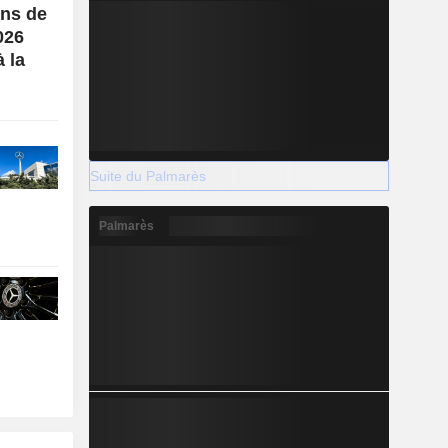
ons de
026
à la
Suite du Palmarès
Palmarès