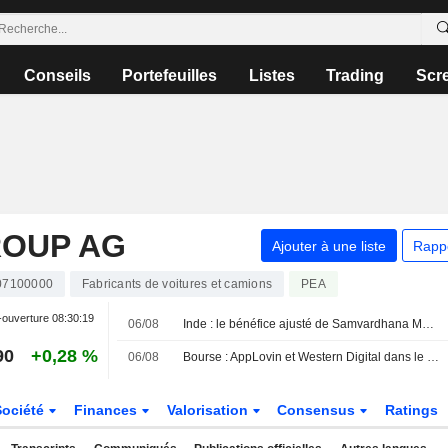
Conseils
Portefeuilles
Listes
Trading
Scr
ROUP AG
Ajouter à une liste
Rapp
07100000
Fabricants de voitures et camions
PEA
-ouverture
08:30:19
06/08
Inde : le bénéfice ajusté de Samvardhana Motherson bondit de 54 % au premier trimestre, porté par la demande de composants
90
+0,28 %
06/08
Bourse : AppLovin et Western Digital dans le dur, rumeurs sur Vusion
Société
Finances
Valorisation
Consensus
Ratings