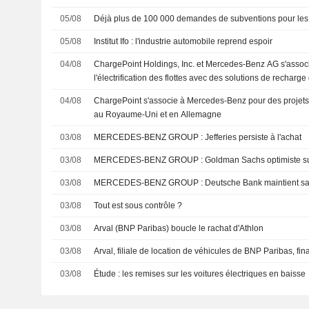
05/08
Déjà plus de 100 000 demandes de subventions pour les 
05/08
Institut Ifo : l'industrie automobile reprend espoir
04/08
ChargePoint Holdings, Inc. et Mercedes-Benz AG s'associe
l'électrification des flottes avec des solutions de recharg
04/08
ChargePoint s'associe à Mercedes-Benz pour des projets d'
au Royaume-Uni et en Allemagne
03/08
MERCEDES-BENZ GROUP : Jefferies persiste à l'achat
03/08
MERCEDES-BENZ GROUP : Goldman Sachs optimi
03/08
MERCEDES-BENZ GROUP : Deutsche Bank m
03/08
Tout est sous contrôle ?
03/08
Arval (BNP Paribas) boucle le rachat d'Athlon
03/08
Arval, filiale de location de véhicules de BNP Paribas, fina
03/08
Étude : les remises sur les voitures électriques en baisse