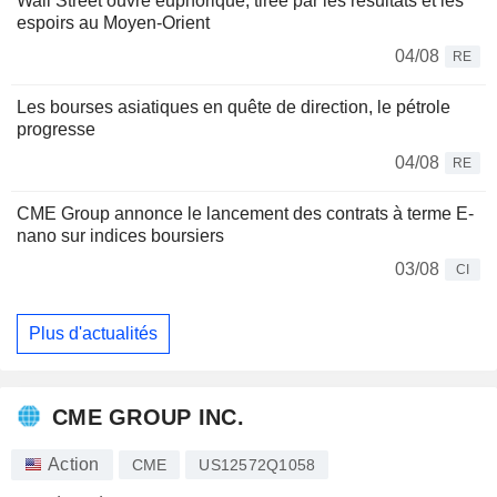
Wall Street ouvre euphorique, tirée par les résultats et les
espoirs au Moyen-Orient
04/08
RE
Les bourses asiatiques en quête de direction, le pétrole
progresse
04/08
RE
CME Group annonce le lancement des contrats à terme E-
nano sur indices boursiers
03/08
CI
Plus d'actualités
CME GROUP INC.
Action
CME
US12572Q1058