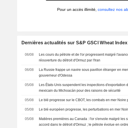
Pour un accès illimité,
consultez nos 
Dernières actualités sur S&P GSCI Wheat Index
06/08
Les cours du pétrole et de l'or progressent malgré l'avanc
réouverture du détroit d'Ormuz par l'Iran
06/08
La Russie frappe un navire sous pavillon étranger en mer 
gouverneur d'Odessa
05/08
Les États-Unis suspendent les inspections d'exportation d
mexicain du Michoacán pour des raisons de sécurité
05/08
Le blé progresse sur le CBOT, les combats en mer Noire p
05/08
Le blé européen progresse, les perturbations en mer Noire
05/08
Matières premières au Canada : l'or s'envole malgré les 
accord dans le détroit d'Ormuz ; le pétrole évolue en ordr