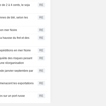
 de 2 à 4 cents, le soja
RE
nnes de blé, selon les
RE
s en mer Noire
RE
la hausse du fret et des
RE
expéditions en mer Noire
RE
nquiète des risques pesant
RE
 une réorganisation
riode janvier-septembre par
RE
 menacent les exportations
RE
s sur un port russe
RE