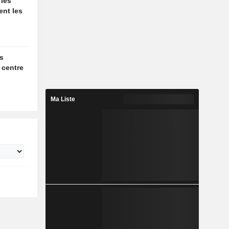
 les
ent les
es
 centre
Ma Liste