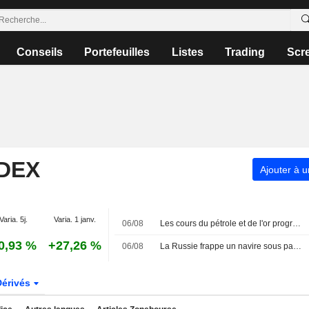
Conseils
Portefeuilles
Listes
Trading
Scr
NDEX
Ajouter à u
Varia. 5j.
Varia. 1 janv.
06/08
Les cours du pétrole et de l'or progressent malgré l'avancée d'un accord sur la réouverture du détroit d'Ormuz par l'Iran
0,93 %
+27,26 %
06/08
La Russie frappe un navire sous pavillon étranger en mer Noire : un mort, selon le gouverneur d'Odessa
Dérivés