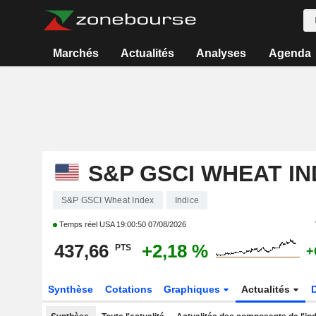
Marchés
Actualités
Analyses
Agenda
S&P GSCI WHEAT I
S&P GSCI Wheat Index
Indice
Temps réel USA
19:00:50 07/08/2026
437,66
+2,18 %
PTS
+
Synthèse
Cotations
Graphiques
Actualités