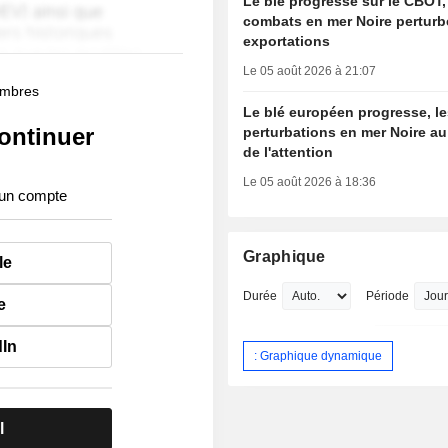
Le blé progresse sur le CBOT,
combats en mer Noire perturb
exportations
Le 05 août 2026 à 21:07
membres
Le blé européen progresse, l
ontinuer
perturbations en mer Noire au
de l'attention
Le 05 août 2026 à 18:36
 un compte
Graphique
le
Durée
Période
e
dIn
: Graphique dynamique
l