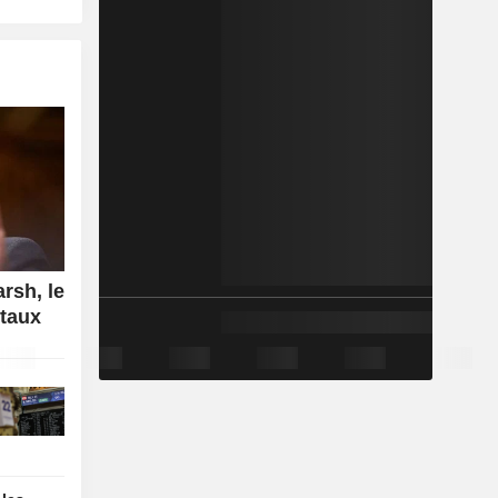
rsh, le
 taux