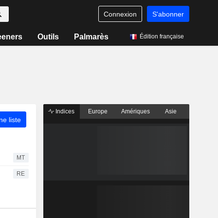
Connexion
S'abonner
eeners
Outils
Palmarès
Édition française
Indices
Europe
Amériques
Asie
ne liste
MT
RE