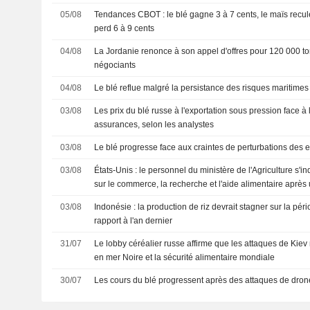
05/08
Tendances CBOT : le blé gagne 3 à 7 cents, le maïs recule
perd 6 à 9 cents
04/08
La Jordanie renonce à son appel d'offres pour 120 000 to
négociants
04/08
Le blé reflue malgré la persistance des risques maritime
03/08
Les prix du blé russe à l'exportation sous pression face à 
assurances, selon les analystes
03/08
Le blé progresse face aux craintes de perturbations des 
03/08
États-Unis : le personnel du ministère de l'Agriculture s'i
sur le commerce, la recherche et l'aide alimentaire après
03/08
Indonésie : la production de riz devrait stagner sur la pé
rapport à l'an dernier
31/07
Le lobby céréalier russe affirme que les attaques de Kiev
en mer Noire et la sécurité alimentaire mondiale
30/07
Les cours du blé progressent après des attaques de drone