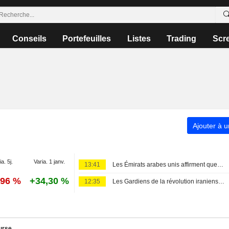
Conseils
Portefeuilles
Listes
Trading
Scr
Ajouter à u
ia. 5j.
Varia. 1 janv.
13:41
Les Émirats arabes unis affirment que l'Iran a attaqué un navire de l'ADNOC par missile dans le détroit d'Ormuz
,96 %
+34,30 %
12:35
Les Gardiens de la révolution iraniens affirment que la réouverture du détroit d'Ormuz ne dépend pas des discussions avec Oman
urse