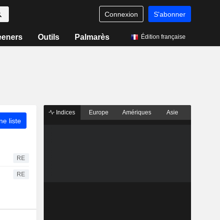
Connexion
S'abonner
eeners
Outils
Palmarès
Édition française
Indices
Europe
Amériques
Asie
ne liste
RE
RE