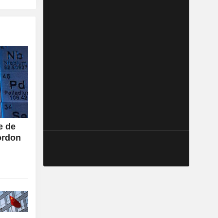
e de
ordon