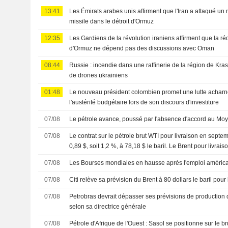
13:41
Les Émirats arabes unis affirment que l'Iran a attaqué un
missile dans le détroit d'Ormuz
12:35
Les Gardiens de la révolution iraniens affirment que la ré
d'Ormuz ne dépend pas des discussions avec Oman
08:44
Russie : incendie dans une raffinerie de la région de Kr
de drones ukrainiens
01:48
Le nouveau président colombien promet une lutte acharnée
l'austérité budgétaire lors de son discours d'investiture
07/08
Le pétrole avance, poussé par l'absence d'accord au Mo
07/08
Le contrat sur le pétrole brut WTI pour livraison en sept
0,89 $, soit 1,2 %, à 78,18 $ le baril. Le Brent pour livrai
dernièrement de 0,89 $, soit 1,1 %, à 83,38 $.
07/08
Les Bourses mondiales en hausse après l'emploi américa
07/08
Citi relève sa prévision du Brent à 80 dollars le baril pour
07/08
Petrobras devrait dépasser ses prévisions de production 
selon sa directrice générale
07/08
Pétrole d'Afrique de l'Ouest : Sasol se positionne sur le br