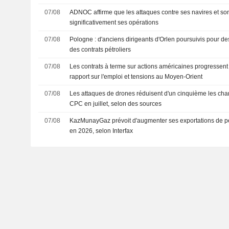
07/08
ADNOC affirme que les attaques contre ses navires et so
significativement ses opérations
07/08
Pologne : d'anciens dirigeants d'Orlen poursuivis pour de
des contrats pétroliers
07/08
Les contrats à terme sur actions américaines progressent 
rapport sur l'emploi et tensions au Moyen-Orient
07/08
Les attaques de drones réduisent d'un cinquième les cha
CPC en juillet, selon des sources
07/08
KazMunayGaz prévoit d'augmenter ses exportations de pé
en 2026, selon Interfax