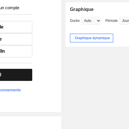
 un compte
Graphique
Durée
Période
le
: Graphique dynamique
e
dIn
l
abonnements