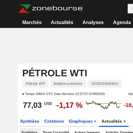
Marchés
Actualités
Analyses
Agenda
PÉTROLE WTI
Pétrole WTI
Matière première
XD0015948363
Temps Différé OTC Data Services
22:57:57 07/08/2026
Var
77,03
-1,17 %
USD
-10
Synthèse
Cotations
Graphiques
Actualités
Synthèse
Toute l'actualité
Autres langues
Articles Zonebo