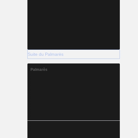
Suite du Palmarès
Palmarès