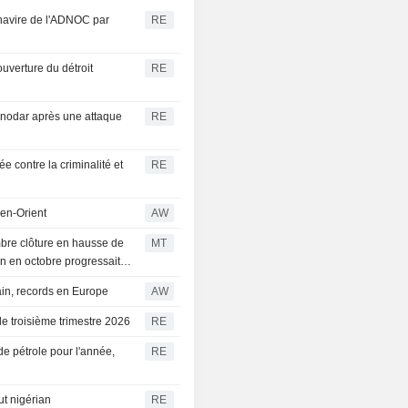
 navire de l'ADNOC par
RE
ouverture du détroit
RE
asnodar après une attaque
RE
 contre la criminalité et
RE
yen-Orient
AW
embre clôture en hausse de
MT
son en octobre progressait
in, records en Europe
AW
 le troisième trimestre 2026
RE
de pétrole pour l'année,
RE
ut nigérian
RE