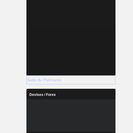
Suite du Palmarès
Devises / Forex