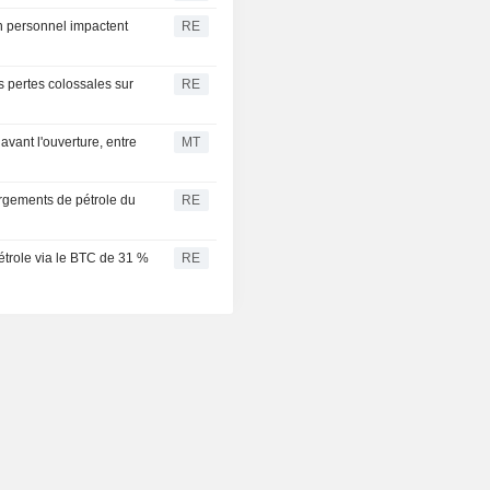
n personnel impactent
RE
s pertes colossales sur
RE
avant l'ouverture, entre
MT
rgements de pétrole du
RE
trole via le BTC de 31 %
RE