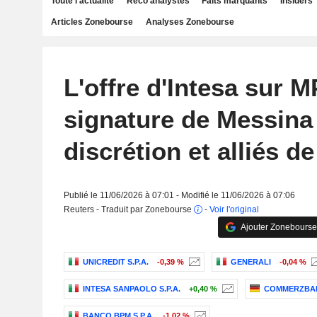
Toute l'actualité
Reco analystes
Faits marquants
Insiders
Articles Zonebourse
Analyses Zonebourse
L'offre d'Intesa sur M
signature de Messina 
discrétion et alliés d
Publié le 11/06/2026 à 07:01 - Modifié le 11/06/2026 à 07:06
Reuters - Traduit par Zonebourse
-
Voir l'original
Ajouter Zonebourse
UNICREDIT S.P.A.
-0,39 %
GENERALI
-0,04 %
INTESA SANPAOLO S.P.A.
+0,40 %
COMMERZBA
BANCO BPM S.P.A.
-1,02 %