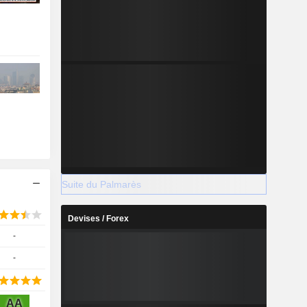
Suite du Palmarès
Devises / Forex
-
-
AA