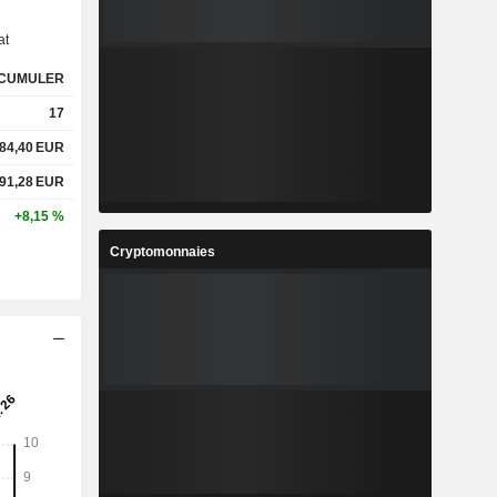
at
CUMULER
17
84,40
EUR
91,28
EUR
+8,15 %
Cryptomonnaies