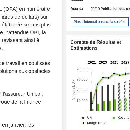
fin 2025, le groupe gère 535
at (OPA) en numéraire
Agenda
21/10
Publication des résultat
d'encours de dépôts et 433,
d'encours de crédits. La commercialisation des
liards de dollars) sur
produits et services est assurée au t
Plus d'informations sur la société
 élaborée six ans plus
réseau de 3 075 agences im
re inattendue UBI, la
essentiellement en Italie (1 941). La répartition
géographique des revenus (avant él
 ravissant ainsi à
Compte de Résultat et
intragroupe) est la suivante : Ital
s.
Estimations
Allemagne (21,9%), Europe centrale 
(19%), Autriche (10,5%) et Russie (4,
e travail en coulisses
olutions aux obstacles
 l'assureur Unipol,
proue de la finance
en janvier, les