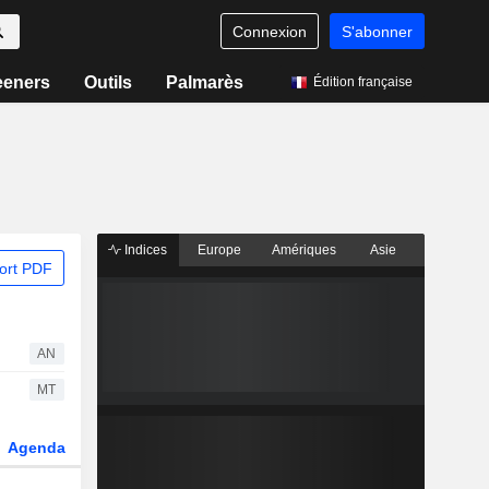
Connexion
S'abonner
eeners
Outils
Palmarès
Édition française
Indices
Europe
Amériques
Asie
ort PDF
AN
MT
Agenda
Secteur
Dérivés
Fonds et ETFs