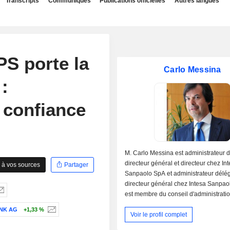
Transcripts
Communiqués
Publications officielles
Autres langues
PS porte la
Carlo Messina
:
e confiance
M. Carlo Messina est administrateur 
directeur général et directeur chez In
 à vos sources
Partager
Sanpaolo SpA et administrateur délé
directeur général chez Intesa Sanpaol
est membre du conseil d'administrati
l'université de Bocconi, d'Intesa San
NK AG
+1,33 %
Voir le profil complet
de l'Associazione Bancaria Italiana e
Interbancario di Tutela dei Depositi. 