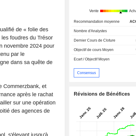
Vente
Ach
Recommandation moyenne
AC
ualifié de « folie des
Nombre d'Analystes
it les foudres du Trésor
Dernier Cours de Cloture
 en novembre 2024 pour
Objectif de cours Moyen
nu par le
Ecart / Objectif Moyen
agne dans sa quête de
Consensus
de Commerzbank, et
rnance après le rachat
Révisions de Bénéfices
ller sur une opération
moitié des agences de
l, s'élevant jusqu'à