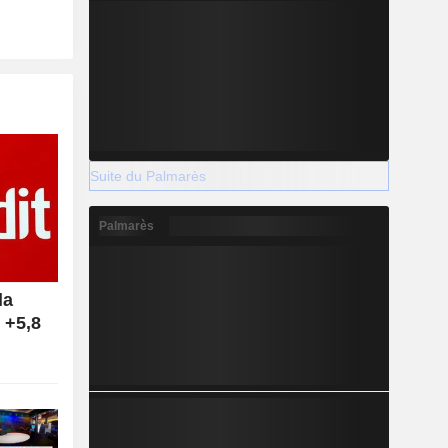
Suite du Palmarès
Palmarès
la
 +5,8