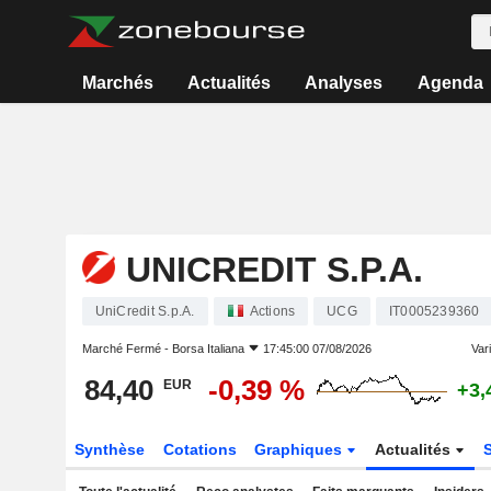
Marchés
Actualités
Analyses
Agenda
UNICREDIT S.P.A.
UniCredit S.p.A.
Actions
UCG
IT0005239360
Marché Fermé -
Borsa Italiana
17:45:00 07/08/2026
Vari
84,40
-0,39 %
EUR
+3,
Synthèse
Cotations
Graphiques
Actualités