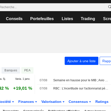
Conseils
Portefeuilles
Listes
Trading
Scr
Ajouter à une liste
Rapp
Banques
PEA
a. 5j.
Varia. 1 janv.
07/08
Semaine en hausse pour le MIB ; Avio en tête, Stellantis à la traîne
42 %
+19,01 %
07/08
RBC : L'incertitude sur l'actionnariat pèse sur la stratégie à long terme de Commerzbank ; prévisions ajustées
Société
Finances
Valorisation
Consensus
Ratings