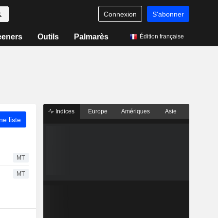
Connexion
S'abonner
eeners
Outils
Palmarès
Édition française
Indices
Europe
Amériques
Asie
ne liste
MT
MT