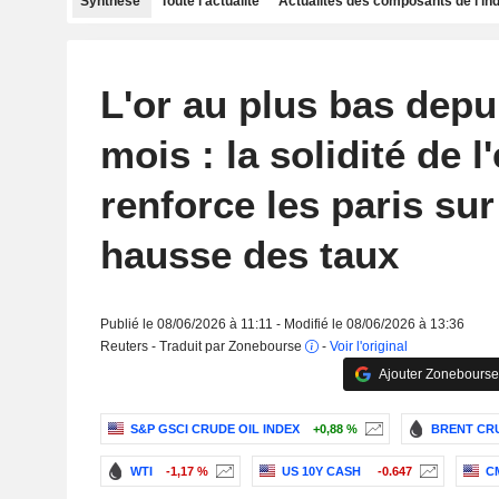
Synthèse
Toute l'actualité
Actualités des composants de l'in
L'or au plus bas depu
mois : la solidité de 
renforce les paris su
hausse des taux
Publié le 08/06/2026 à 11:11 - Modifié le 08/06/2026 à 13:36
Reuters - Traduit par Zonebourse
-
Voir l'original
Ajouter Zonebourse
S&P GSCI CRUDE OIL INDEX
+0,88 %
BRENT CRU
WTI
-1,17 %
US 10Y CASH
-0.647
C