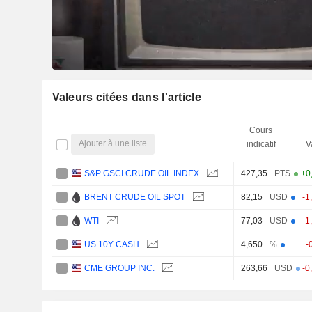
Valeurs citées dans l'article
Cours
Ajouter à une liste
indicatif
V
S&P GSCI CRUDE OIL INDEX
427,35
PTS
+0
BRENT CRUDE OIL SPOT
82,15
USD
-1
WTI
77,03
USD
-1
US 10Y CASH
-
4,650
%
CME GROUP INC.
263,66
USD
-0