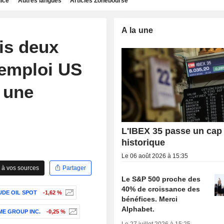
dice
Autres langues
Articles Zonebourse
A la une
is deux
l'emploi US
r une
L'IBEX 35 passe un cap
historique
Le 06 août 2026 à 15:35
 à vos sources
Partager
Le S&P 500 proche des
40% de croissance des
DE OIL SPOT
-1,62 %
bénéfices. Merci
Alphabet.
ME GROUP INC.
-0,25 %