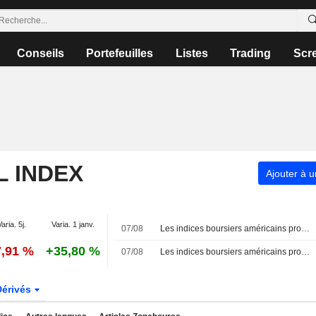
Conseils
Portefeuilles
Listes
Trading
Scr
L INDEX
Ajouter à u
Varia. 5j.
Varia. 1 janv.
07/08
Les indices boursiers américains progressent, les paris sur une pause de la Fed s'accentuent après la baisse inattendue des créations d'emplois non agricoles
7,91 %
+35,80 %
07/08
Les indices boursiers américains progressent face aux attentes croissantes d'un maintien du statu quo de la Fed après la faiblesse des créations d'emplois
Dérivés