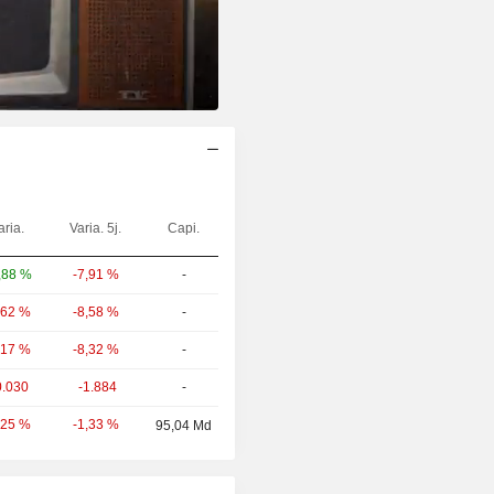
aria.
Varia. 5j.
Capi.
-7,91 %
-
,88 %
-8,58 %
-
,62 %
-8,32 %
-
,17 %
0.030
-1.884
-
-1,33 %
,25 %
95,04 Md