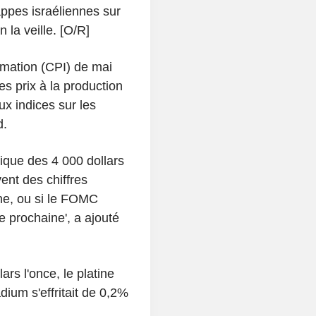
rappes israéliennes sur
ban la veille. [O/R]
mmation (CPI) de mai
es prix à la production
ux indices sur les
ed.
ogique des 4 000 dollars
ent des chiffres
ine, ou si le FOMC
 prochaine', a ajouté
rs l'once, le platine
dium s'effritait de 0,2%