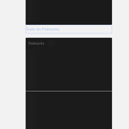
Suite du Palmarès
Palmarès