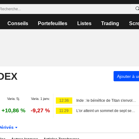
Conseils
Portefeuilles
Listes
Trading
Scr
NDEX
Ajouter à u
Varia. 5j.
Varia. 1 janv.
12:36
Inde : le bénéfice de Titan s'envole grâce à la vigueur de la demande de bijoux
+10,86 %
-9,27 %
11:29
L'or atteint un sommet de sept semaines, les chiffres décevants de l'emploi américain douchant les espoirs de hausse des taux
Dérivés