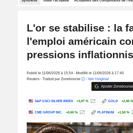
Synthèse
Toute l'actualité
Actualités des composants de l'in
L'or se stabilise : la 
l'emploi américain c
pressions inflationni
Publié le 11/06/2026 à 15:54 - Modifié le 11/06/2026 à 17:40
Reuters - Traduit par Zonebourse
-
Voir l'original
Ajouter Zonebourse
S&P GSCI SILVER INDEX
+3,97 %
GOLD
+2,46 
CME GROUP INC.
+0,60 %
PLATINUM
+1,50 %