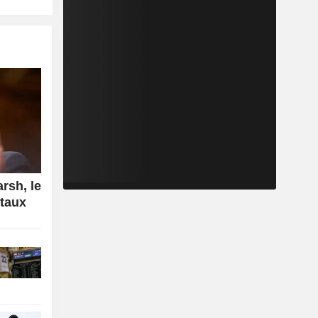
rsh, le
 taux