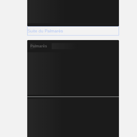
Suite du Palmarès
Palmarès