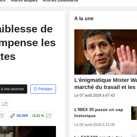
dice
Autres langues
Articles Zonebourse
A la une
faiblesse de
ompense les
stes
L'énigmatique Mister Wa
marché du travail et les
 à vos sources
Partager
Le 07 août 2026 à 07:42
%
L'IBEX 35 passe un cap
historique
SILVER
+3,31 %
Le 06 août 2026 à 15:35