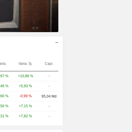
aria.
Varia. 5j.
Capi.
+10,86 %
-
,97 %
+5,93 %
-
,46 %
-0,99 %
,60 %
95,04 Md
+7,15 %
-
,50 %
+7,82 %
-
,31 %