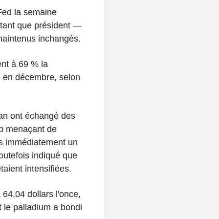
 Fed la semaine
tant que président —
 maintenus inchangés.
ent à 69 % la
s en décembre, selon
'Iran ont échangé des
mp menaçant de
pas immédiatement un
outefois indiqué que
taient intensifiées.
64,04 dollars l'once,
t le palladium a bondi