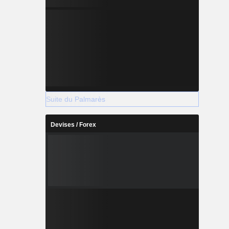
Suite du Palmarès
Devises / Forex