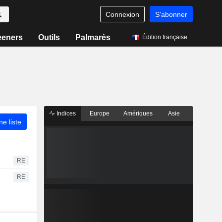
Connexion
S'abonner
eeners
Outils
Palmarès
Édition française
Indices
Europe
Amériques
Asie
ne liste
RE
RE