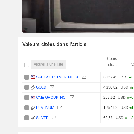
Valeurs citées dans l'article
Cours
Ajouter à une liste
indicatif
V
S&P GSCI SILVER INDEX
3 127,49
PTS
+3
GOLD
4 356,82
USD
+2
CME GROUP INC.
265,92
USD
+0
PLATINUM
1 754,92
USD
+1
SILVER
63,68
USD
+3