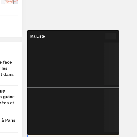
Ma Liste
e face
 les
it dans
ogy
s grâce
nées et
 à Paris