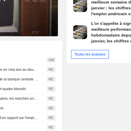
meilleure semaine 
janvier ; les chiffre
l'emploi américain e
de mire
L'or s'apprête à sig
meilleure performa
hebdomadaire depu
janvier, les chiffres
l'emploi américain e
de mire
Toutes les analyses
AW
L'économie philippine enregistre sa plus faible croissance en cinq ans au deuxième trimestre
RE
INDE ROUPIE-La roupie indienne stagne, l'intervention de la banque centrale tempère les inquiétudes liées au pétrole
RE
et quatre blessés
RE
Le trafic maritime dans le détroit d'Ormuz chute cette semaine, les marchés scrutent les discussions entre l'Iran et l'Oman
RE
bre
RE
PETIT DÉJEUNER DES MARCHÉS EUROPE - L'espoir d'un rapport sur l'emploi clair et sans équivoque
RE
RE