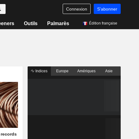
Connexion
S'abonner
eeners
Outils
Palmarès
Édition française
Indices
Europe
Amériques
Asie
 records