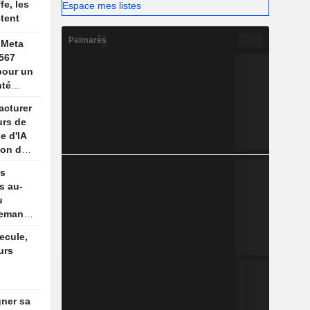
fe, les
Espace mes listes
tent
Palmarès
 Meta
567
 pour un
nté
cents
acturer
urs de
e d'IA
lon des
es
s au-
u
demande
ecule,
urs
gner sa