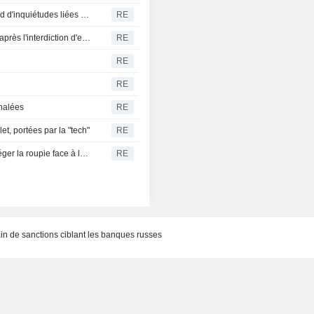
Chine : les importations de soja reculent en juillet sur fond d'inquiétudes liées à la taille du cheptel porcin
RE
Le cuivre se maintient proche d'un plus haut de six mois après l'interdiction d'exportation de concentrés par le Congo
RE
RE
RE
gnalées
RE
let, portées par la "tech"
RE
La banque centrale indienne serait intervenue pour protéger la roupie face à la flambée du pétrole, selon des traders
RE
in de sanctions ciblant les banques russes