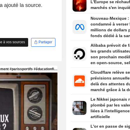
L'Europe se réchauf
a ajouté la source.
marchés s'en inquiè
Nouveau-Mexique :
condamné à verser 
millions de dollars
fonds dédié à la sa
mentale des adoles
e à vos sources
Partager
Alibaba prévoit de f
les grands utilisate
son prochain modèl
en open-source, se
sources
Cloudflare relève s
prévisions annuelle
delà des attentes d
marché grâce à la 
liée à l'IA
Le Nikkei japonais r
plombé par les vale
liées à l'intelligence
artificielle
L'or en passe de si