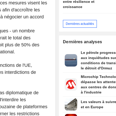
entre résilience et
ces mesures visent les
croissance
afin d'accroître les
u à négocier un accord
Dernières actualités
nques - un nombre
ait le total des
Dernières analyses
oit plus de 50% des
ational.
Le pétrole progress
aux inquiétudes sur
conditions de trans
nctions de l'UE,
le détroit d'Ormuz
s interdictions de
Microchip Technol
dépasse les attente
aux centres de don
ras diplomatique de
à l'industrie
interdire les
Les valeurs à suivre
ouzaine de plateformes
et en Europe
ner les restrictions