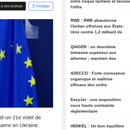
entre risque tarifaire et tensi
 à vos sources
Partager
l'offre
RWE : RWE abandonne
l'éolien offshore aux États-
Unis contre 1,2 milliard de
dollars de l'administration
américaine
QIAGEN : un deuxième
trimestre supérieur aux
attentes ; maintien des
objectifs annuels à l'image
du secteur
ADECCO : Forte croissance
organique et maîtrise
efficace des coûts
EasyJet : une acquisition
sous haute contrainte
réglementaire
i un 21e volet de
uerre en Ukraine.
HENKEL : Un bon équilibre