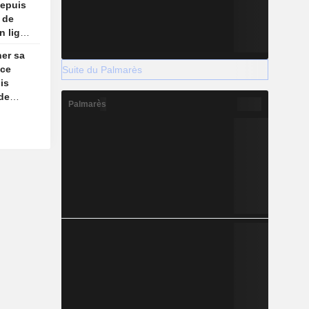
depuis
s de
n ligne
ner sa
nce
Suite du Palmarès
is
 de
Palmarès
n ligne