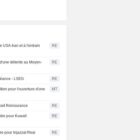
 USA-Iran et à l'entrain
RE
r d'une détente au Moyen-
RE
 séance - LSEG
RE
tien pour l'ouverture d'une
MT
uwait Reinsurance
RE
stre pour Kuwait
RE
tre pour Injazzat Real
RE