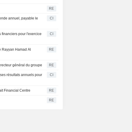
RE
nde annuel, payable le
CI
financiers pour l'exercice
CI
de Rayyan Hamad Al
RE
recteur général du groupe
RE
ses résultats annuels pour
CI
ait Financial Centre
RE
RE