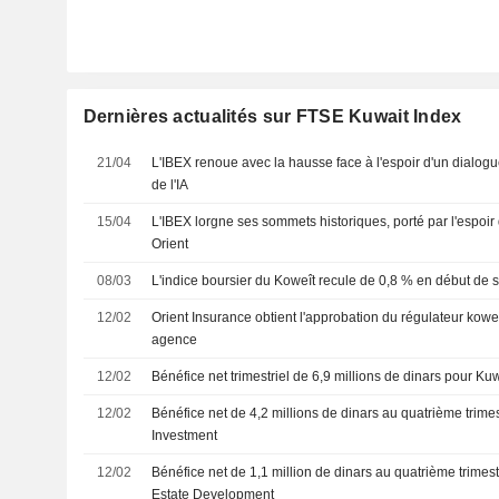
Dernières actualités sur FTSE Kuwait Index
21/04
L'IBEX renoue avec la hausse face à l'espoir d'un dialogue
de l'IA
15/04
L'IBEX lorgne ses sommets historiques, porté par l'espoi
Orient
08/03
L'indice boursier du Koweît recule de 0,8 % en début de
12/02
Orient Insurance obtient l'approbation du régulateur koweï
agence
12/02
Bénéfice net trimestriel de 6,9 millions de dinars pour K
12/02
Bénéfice net de 4,2 millions de dinars au quatrième trime
Investment
12/02
Bénéfice net de 1,1 million de dinars au quatrième trimes
Estate Development