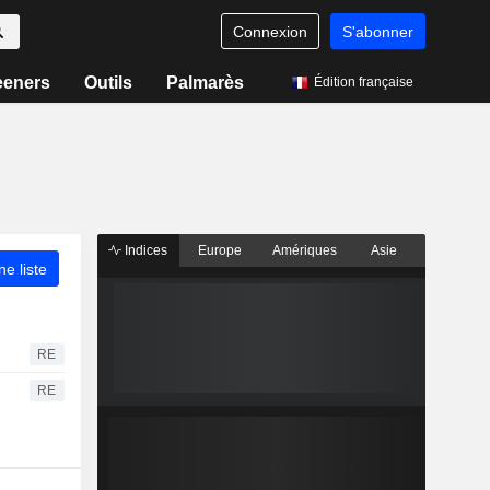
Connexion
S'abonner
eeners
Outils
Palmarès
Édition française
Indices
Europe
Amériques
Asie
ne liste
RE
RE