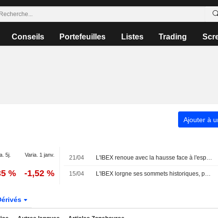
Conseils
Portefeuilles
Listes
Trading
Scr
Ajouter à u
a. 5j.
Varia. 1 janv.
21/04
L'IBEX renoue avec la hausse face à l'espoir d'un dialogue USA-Iran et à l'entrain de l'IA
35 %
-1,52 %
15/04
L'IBEX lorgne ses sommets historiques, porté par l'espoir d'une détente au Moyen-Orient
Dérivés