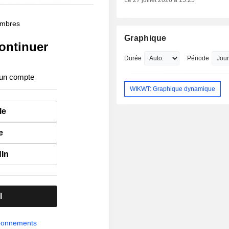
Le 27 juillet 2026 à 15:25
membres
Graphique
ontinuer
Durée
Période
 un compte
WIKWT: Graphique dynamique
le
e
dIn
l
abonnements