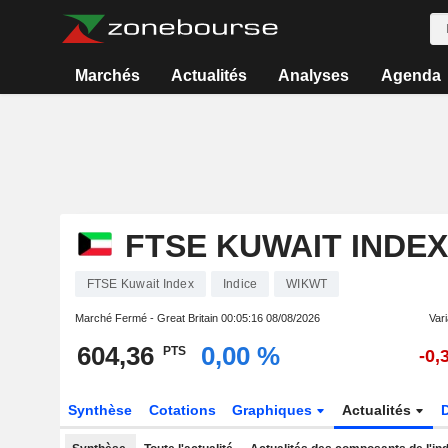
Marchés
Actualités
Analyses
Agenda
FTSE KUWAIT INDEX
FTSE Kuwait Index
Indice
WIKWT
Marché Fermé - Great Britain
00:05:16 08/08/2026
Vari
604,36
0,00 %
PTS
-0,
Synthèse
Cotations
Graphiques
Actualités