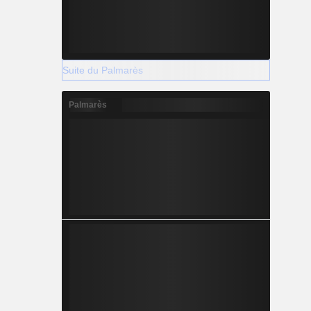
Suite du Palmarès
Palmarès