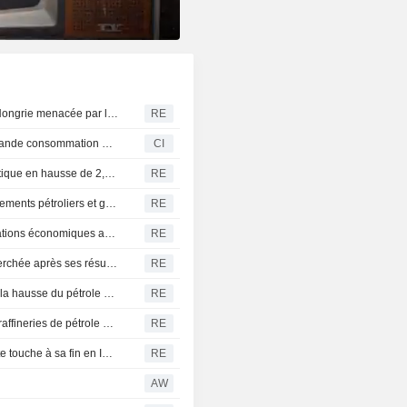
ÉCONOMIE-PECO : La fragile reprise industrielle de la Hongrie menacée par la crise énergétique
RE
NIQ lance son baromètre de l'inflation des produits de grande consommation pour l'EU5
CI
Philippines : la valeur de la production agricole et halieutique en hausse de 2,9 % au deuxième trimestre
RE
Le Nigeria vise jusqu'à 50 milliards de dollars d'investissements pétroliers et gaziers offshore d'ici 2030, selon le régulateur
RE
La Thaïlande prête pour un nouveau chapitre de ses relations économiques avec le Myanmar, selon le Premier ministre
RE
Prises de bénéfices sur le Dax - Deutsche Telekom recherchée après ses résultats
RE
CAOUTCHOUC-Le marché à terme japonais progresse, la hausse du pétrole compensant la faiblesse de la demande chinoise de pneumatiques
RE
Zelensky affirme que l'armée ukrainienne a frappé deux raffineries de pétrole en Russie
RE
CAFÉ-ASIE : Les cours progressent au Vietnam, la récolte touche à sa fin en Indonésie
RE
AW