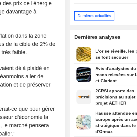
et un second semestre
e des prix de l'énergie
exigeant
age davantage à
Dernières actualités
nflation dans la zone
Dernières analyses
us de la cible de 2% de
L'or se réveille, les
rès faible.
se font secouer
aient déjà plaidé en
Avis d'analystes du 
recos relevées sur L
 néanmoins aller de
et Clariant
flation et de préserver
2CRSi apporte des
précisions au sujet
projet AETHER
serait-ce que pour gérer
Hausse attendue e
esseur d'économie la
Europe après un ac
s, le marché pensera
stratégique dans le 
d'Ormuz
aller."