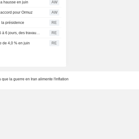
la hausse en juin
AW
n accord pour Ormuz
AW
n la présidence
RE
La Roumanie pourrait arrêter un réacteur nucléaire d'ici 5 à 6 jours, des travaux sur le Danube pour gagner du temps
RE
e de 4,0 % en juin
RE
 que la guerre en Iran alimente l'inflation