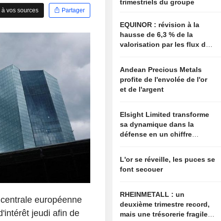
trimestriels du groupe
 à vos sources
Partager
EQUINOR : révision à la
hausse de 6,3 % de la
valorisation par les flux de
trésorerie actualisés (DCF)
Andean Precious Metals
profite de l'envolée de l'or
et de l'argent
Elsight Limited transforme
sa dynamique dans la
défense en un chiffre
d'affaires trimestriel record
L'or se réveille, les puces se
font secouer
RHEINMETALL : un
centrale européenne
deuxième trimestre record,
intérêt jeudi afin de
mais une trésorerie fragile