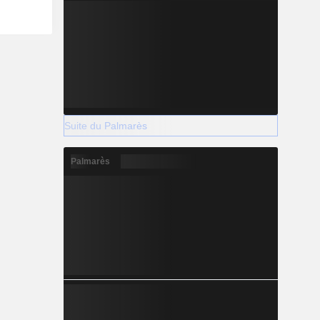
Suite du Palmarès
Palmarès