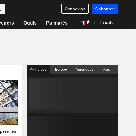
Connexion
S'abonner
eeners
Outils
Palmarès
Édition française
Indices
Europe
Amériques
Asie
près les