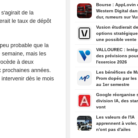
Bourse : AppLovin 
Western Digital dan
 s'agirait de la
dur, rumeurs sur Vu
erait le taux de dépôt
Vusion étudierait d
options stratégique
une possible vente
 peu probable que la
VALLOUREC : Intégration
 semaine, mais les
des prévisions pou
procède à deux
l'exercice 2026
x prochaines années.
Les bénéfices de M
 intervenir dès le mois
Prom dopés par les
au 1er semestre
Google réorganise 
division IA, des sta
vont
Les valeurs de l'IA
apprennent à voler,
n'ont pas d'ailes