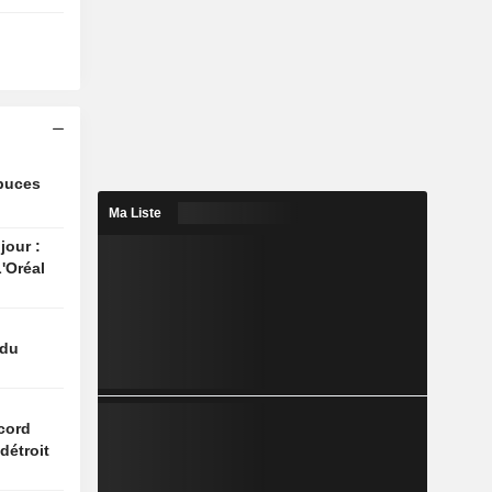
 puces
Ma Liste
jour :
'Oréal
 du
n
cord
détroit