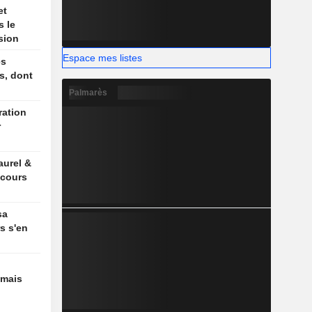
et
s le
sion
Espace mes listes
es
s, dont
Palmarès
r
aurel &
 cours
sa
rs s'en
 mais