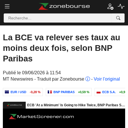
La BCE va relever ses taux au
moins deux fois, selon BNP
Paribas
Publié le 09/06/2026 à 11:54
MT Newswires - Traduit par Zonebourse
-
Voir l'original
EUR / USD
-0,28 %
BNP PARIBAS
+0,59 %
ECB S.A.
+0,97