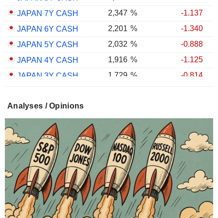
2,347
%
-1.137
JAPAN 7Y CASH
2,201
%
-1.340
JAPAN 6Y CASH
2,032
%
-0.888
JAPAN 5Y CASH
1,916
%
-1.125
JAPAN 4Y CASH
1,729
%
-0.814
JAPAN 3Y CASH
1,559
%
-0.262
JAPAN 2Y CASH
Analyses / Opinions
1,298
%
+1.573
JAPAN 1Y CASH