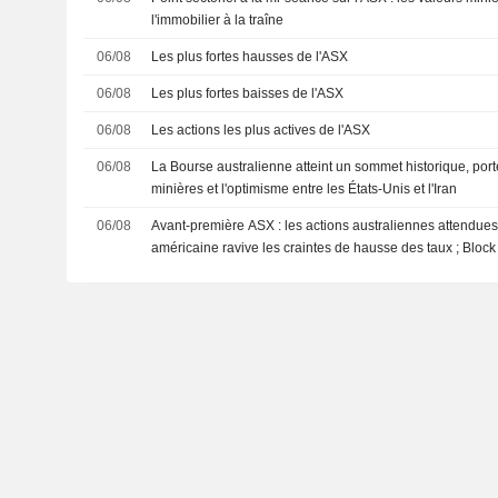
l'immobilier à la traîne
06/08
Les plus fortes hausses de l'ASX
06/08
Les plus fortes baisses de l'ASX
06/08
Les actions les plus actives de l'ASX
06/08
La Bourse australienne atteint un sommet historique, port
minières et l'optimisme entre les États-Unis et l'Iran
06/08
Avant-première ASX : les actions australiennes attendues e
américaine ravive les craintes de hausse des taux ; Bloc