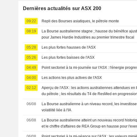
Dernières actualités sur ASX 200
09:22
Repli des Bourses asiatiques, le pétrole monte
08:19
La Bourse australienne stagne ; hausse du bénéfice ajusté 
pour James Hardie Industries au premier trimestre fiscal
05:28
Les plus fortes hausses de l'ASX
05:26
Les plus fortes baisses de l'ASX
04:49
Point sectoriel à la mi-journée sur l'ASX : l'énergie progres
04:00
Les actions les plus actives de l'ASX
02:12
Aperçu de l'ASX : les actions australiennes attendues en 
du pétrole ; les résultats du T4 de ResMed en progressio
06/08
La Bourse australienne à un niveau record, les investisse
volatilité liée à l'IA
06/08
La Bourse australienne atteint un nouveau record historiq
et le chiffre d'affaires de REA Group en hausse pour l'ex
06/08
Point sectoriel à la mi-séance sur l'ASX : les valeurs mini