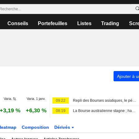
Conseils
Portefeuilles
Listes
Trading
Scr
Ajouter à u
Varia. 5j.
Varia. 1 janv.
09:22
Repli des Bourses asiatiques, le pétrole monte
+3,19 %
+6,30 %
08:19
La Bourse australienne stagne ; hausse du bénéfice ajusté et du chiffre d'affaires pour James Hardie Industries au premier trimestre fiscal
Heatmap
Composition
Dérivés