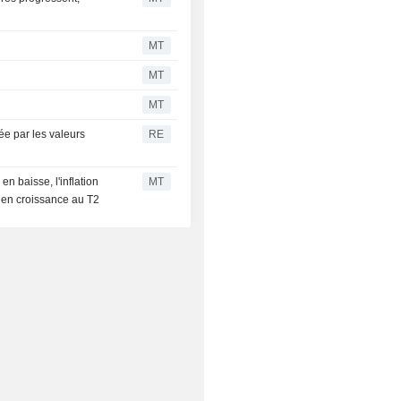
MT
MT
MT
ée par les valeurs
RE
n baisse, l'inflation
MT
k en croissance au T2