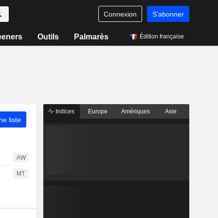
Connexion
S'abonner
eeners
Outils
Palmarès
Édition française
Indices
Europe
Amériques
Asie
ne liste
AW
MT