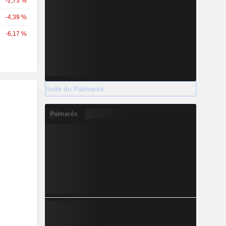
-2,73 %
-4,39 %
-6,17 %
Suite du Palmarès
Palmarès