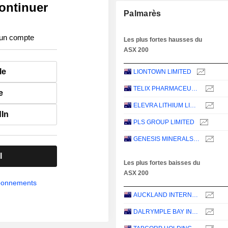
ontinuer
Palmarès
 un compte
Les plus fortes hausses du
ASX 200
le
LIONTOWN LIMITED
TELIX PHARMACEUTICALS LIMITED
e
ELEVRA LITHIUM LIMITED
dIn
PLS GROUP LIMITED
GENESIS MINERALS LIMITED
l
Les plus fortes baisses du
ASX 200
abonnements
AUCKLAND INTERNATIONAL AIRPORT LIMITED
DALRYMPLE BAY INFRASTRUCTURE LIMITED