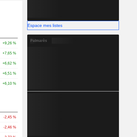
Espace mes listes
Palmarès
+9,26 %
+7,65 %
+6,62 %
+6,51 %
+6,10 %
-2,45 %
-2,46 %