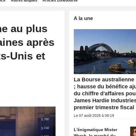
dice
Autres langues
Articles Zonebourse
A la une
ne au plus
aines après
ts-Unis et
La Bourse australienne
; hausse du bénéfice aju
du chiffre d'affaires pou
James Hardie Industrie
premier trimestre fiscal
Le 07 août 2026 à 08:19
L'énigmatique Mister
Warsh, le marché du