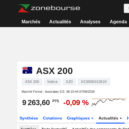
Marchés
Actualités
Analyses
Agenda
ASX 200
ASX 200
Indice
XJO
XC0006013624
Marché Fermé - Australian S.E.
08:10:44 07/08/2026
9 263,60
-0,09 %
PTS
Synthèse
Cotations
Graphiques
Actualités