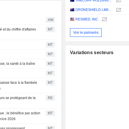
TABCORP HOLDINGS LIMITED
DRONESHIELD LIMITED
RESMED, INC.
AW
et du chiffre d'affaires
MT
Voir le palmarès
MT
Variations secteurs
MT
se, la santé à la traîne
MT
MT
baisse face à la flambée
MT
n
urs se protégeant de la
RE
ue ; le bénéfice par action
MT
ercice 2026
ères progressent,
MT