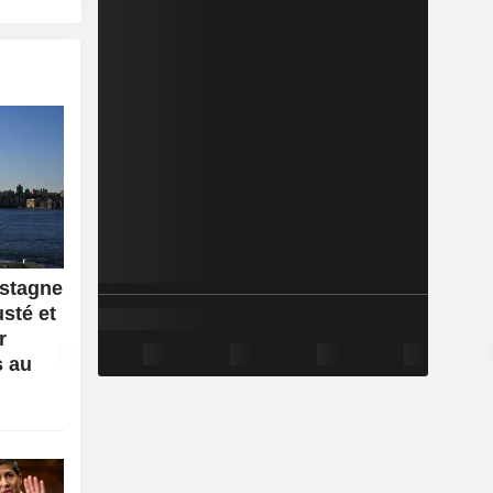
 stagne
sté et
r
s au