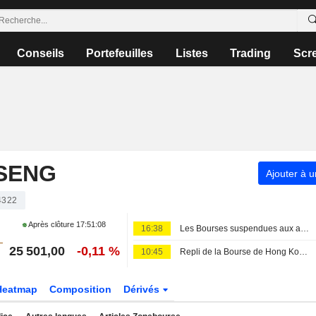
Conseils
Portefeuilles
Listes
Trading
Scr
SENG
Ajouter à u
4322
Après clôture
17:51:08
16:38
Les Bourses suspendues aux avancées géopolitiques, nouveaux records en Europe
25 501,00
-0,11 %
10:45
Repli de la Bourse de Hong Kong dans le sillage de la technologie ; Swire Properties recule malgré ses bénéfices
Heatmap
Composition
Dérivés