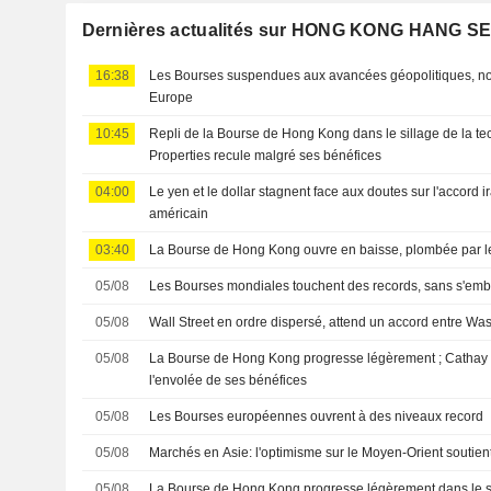
Dernières actualités sur HONG KONG HANG S
16:38
Les Bourses suspendues aux avancées géopolitiques, n
Europe
10:45
Repli de la Bourse de Hong Kong dans le sillage de la te
Properties recule malgré ses bénéfices
04:00
Le yen et le dollar stagnent face aux doutes sur l'accord ir
américain
03:40
La Bourse de Hong Kong ouvre en baisse, plombée par l
05/08
Les Bourses mondiales touchent des records, sans s'emba
05/08
Wall Street en ordre dispersé, attend un accord entre Wa
05/08
La Bourse de Hong Kong progresse légèrement ; Cathay 
l'envolée de ses bénéfices
05/08
Les Bourses européennes ouvrent à des niveaux record
05/08
Marchés en Asie: l'optimisme sur le Moyen-Orient soutien
05/08
La Bourse de Hong Kong progresse légèrement dans le si