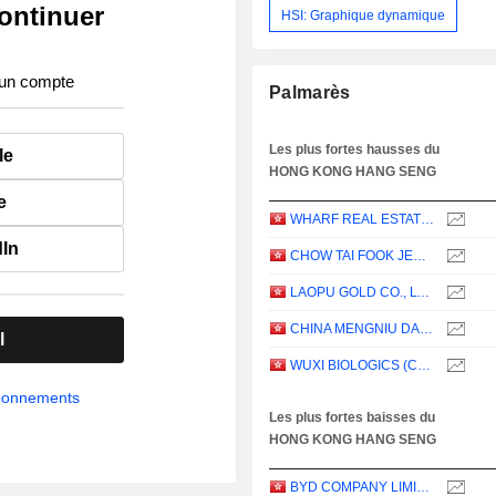
ontinuer
HSI: Graphique dynamique
 un compte
Palmarès
Les plus fortes hausses du
le
HONG KONG HANG SENG
e
WHARF REAL ESTATE INVESTMENT COMPANY LIMITED
dIn
CHOW TAI FOOK JEWELLERY GROUP LIMITED
LAOPU GOLD CO., LTD.
CHINA MENGNIU DAIRY COMPANY LIMITED
l
WUXI BIOLOGICS (CAYMAN) INC.
abonnements
Les plus fortes baisses du
HONG KONG HANG SENG
BYD COMPANY LIMITED