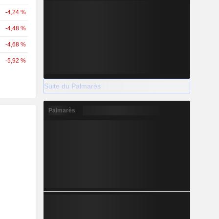
-4,24 %
-4,48 %
-4,68 %
-5,92 %
Suite du Palmarès
Palmarès