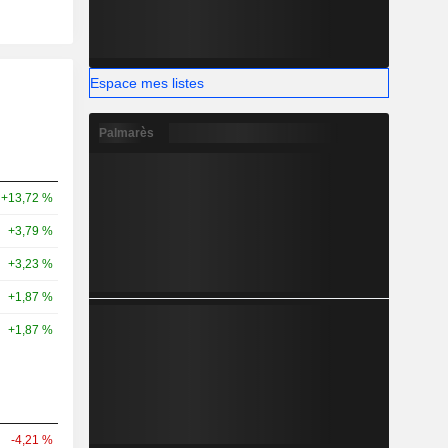
Espace mes listes
Palmarès
+13,72 %
+3,79 %
+3,23 %
+1,87 %
+1,87 %
-4,21 %