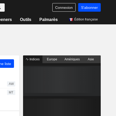
Connexion
S'abonner
eeners
Outils
Palmarès
Édition française
Indices
Europe
Amériques
Asie
ne liste
AW
MT