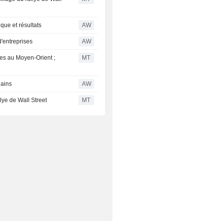
que et résultats
AW
d'entreprises
AW
es au Moyen-Orient ;
MT
gains
AW
lye de Wall Street
MT