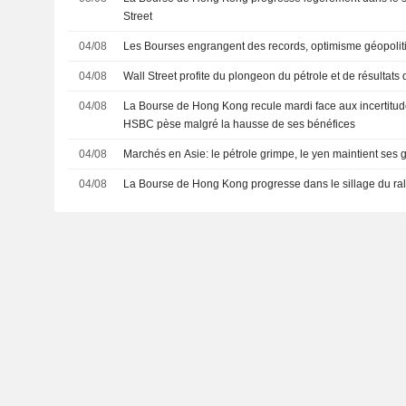
Street
04/08
Les Bourses engrangent des records, optimisme géopoliti
04/08
Wall Street profite du plongeon du pétrole et de résultats 
04/08
La Bourse de Hong Kong recule mardi face aux incertitud
HSBC pèse malgré la hausse de ses bénéfices
04/08
Marchés en Asie: le pétrole grimpe, le yen maintient ses 
04/08
La Bourse de Hong Kong progresse dans le sillage du ral