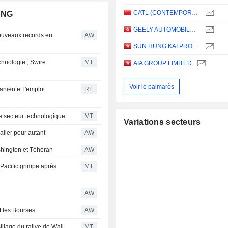
CATL (CONTEMPORARY AMPEREX TECHNOLOGY)
ENG
GEELY AUTOMOBILE HOLDINGS LIMITED
ouveaux records en
AW
SUN HUNG KAI PROPERTIES LIMITED
chnologie ; Swire
MT
AIA GROUP LIMITED
Voir le palmarès
anien et l'emploi
RE
e secteur technologique
MT
Variations secteurs
ller pour autant
AW
shington et Téhéran
AW
Pacific grimpe après
MT
AW
t les Bourses
AW
llage du rallye de Wall
MT