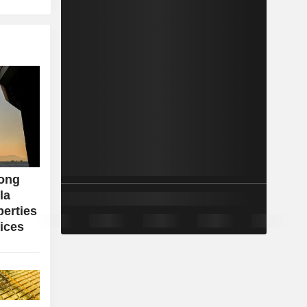
Hong
la
perties
ices