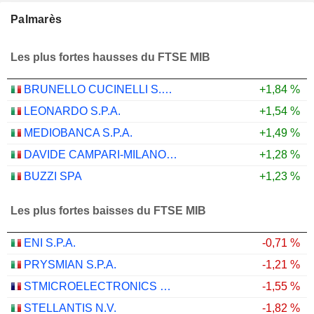
Palmarès
Les plus fortes hausses du FTSE MIB
BRUNELLO CUCINELLI S.P.A.
+1,84 %
LEONARDO S.P.A.
+1,54 %
MEDIOBANCA S.P.A.
+1,49 %
DAVIDE CAMPARI-MILANO N.V.
+1,28 %
BUZZI SPA
+1,23 %
Les plus fortes baisses du FTSE MIB
ENI S.P.A.
-0,71 %
PRYSMIAN S.P.A.
-1,21 %
STMICROELECTRONICS N.V.
-1,55 %
STELLANTIS N.V.
-1,82 %