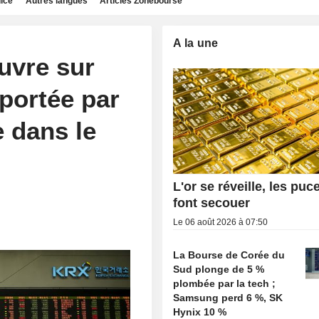
dice
Autres langues
Articles Zonebourse
A la une
uvre sur
portée par
e dans le
L'or se réveille, les puc
font secouer
Le 06 août 2026 à 07:50
La Bourse de Corée du
Sud plonge de 5 %
plombée par la tech ;
Samsung perd 6 %, SK
Hynix 10 %