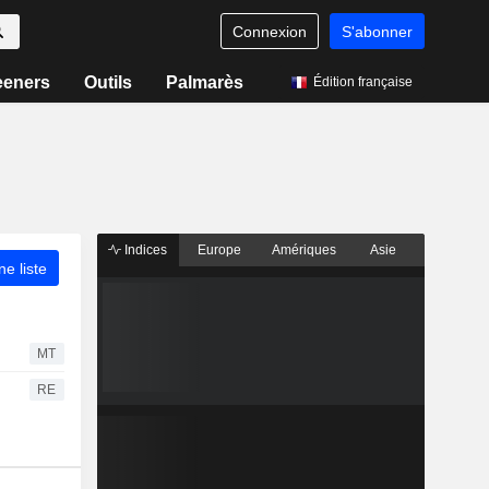
Connexion
S'abonner
eeners
Outils
Palmarès
Édition française
Indices
Europe
Amériques
Asie
ne liste
MT
RE