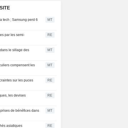
OSITE
a tech ; Samsung perd 6
MT
es par les semi-
RE
dans le sillage des
MT
culiers compensent les
MT
craintes sur les puces
RE
ques, les devises
RE
 prises de bénéfices dans
MT
hés asiatiques
RE