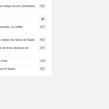
un rallye record, plombées
RE
mestre, le chiffre
MT
 rallyes de Séoul et Taipei
RE
ie de trois séances de
MT
n Asie
AW
ul et Taipei
RE