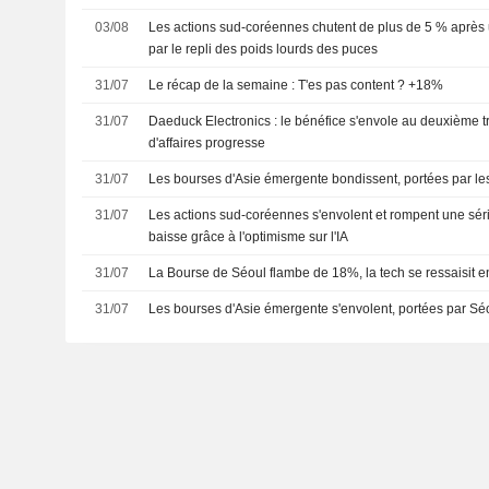
03/08
Les actions sud-coréennes chutent de plus de 5 % après 
par le repli des poids lourds des puces
31/07
Le récap de la semaine : T'es pas content ? +18%
31/07
Daeduck Electronics : le bénéfice s'envole au deuxième tri
d'affaires progresse
31/07
Les bourses d'Asie émergente bondissent, portées par les
31/07
Les actions sud-coréennes s'envolent et rompent une sér
baisse grâce à l'optimisme sur l'IA
31/07
La Bourse de Séoul flambe de 18%, la tech se ressaisit e
31/07
Les bourses d'Asie émergente s'envolent, portées par Séo