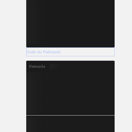
Suite du Palmarès
Palmarès