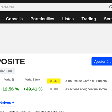
Conseils
Portefeuilles
Listes
Trading
Scr
OSITE
Ajouter à u
0020008
Varia. 5j.
Varia. 1 janv.
09:37
La Bourse de Corée du Sud plonge de 5 % plombée par la tech ; Samsung perd 6 %, SK Hynix 10 %
+12,56 %
+49,41 %
05/08
Les actions atteignent un sommet de trois semaines portées par les semi-conducteurs ; les devises à un niveau record
Dérivés