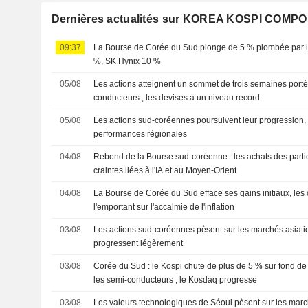
Dernières actualités sur KOREA KOSPI COMP
09:37
La Bourse de Corée du Sud plonge de 5 % plombée par l
%, SK Hynix 10 %
05/08
Les actions atteignent un sommet de trois semaines porté
conducteurs ; les devises à un niveau record
05/08
Les actions sud-coréennes poursuivent leur progression, 
performances régionales
04/08
Rebond de la Bourse sud-coréenne : les achats des parti
craintes liées à l'IA et au Moyen-Orient
04/08
La Bourse de Corée du Sud efface ses gains initiaux, les 
l'emportant sur l'accalmie de l'inflation
03/08
Les actions sud-coréennes pèsent sur les marchés asiati
progressent légèrement
03/08
Corée du Sud : le Kospi chute de plus de 5 % sur fond de
les semi-conducteurs ; le Kosdaq progresse
03/08
Les valeurs technologiques de Séoul pèsent sur les marc