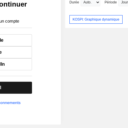
ontinuer
Durée
Période
KOSPI: Graphique dynamique
 un compte
le
e
dIn
l
abonnements