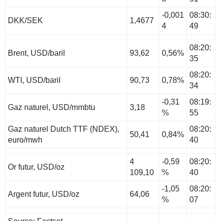
-0,001
08:30:
DKK/SEK
1,4677
4
49
08:20:
Brent, USD/baril
93,62
0,56%
35
08:20:
WTI, USD/baril
90,73
0,78%
34
-0,31
08:19:
Gaz naturel, USD/mmbtu
3,18
%
55
Gaz naturel Dutch TTF (NDEX),
08:20:
50,41
0,84%
euro/mwh
40
4
-0,59
08:20:
Or futur, USD/oz
109,10
%
40
-1,05
08:20:
Argent futur, USD/oz
64,06
%
07