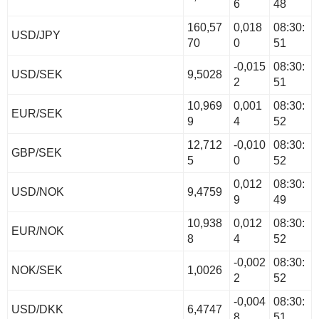
6
48
160,57
0,018
08:30:
USD/JPY
70
0
51
-0,015
08:30:
USD/SEK
9,5028
2
51
10,969
0,001
08:30:
EUR/SEK
9
4
52
12,712
-0,010
08:30:
GBP/SEK
5
0
52
0,012
08:30:
USD/NOK
9,4759
9
49
10,938
0,012
08:30:
EUR/NOK
8
4
52
-0,002
08:30:
NOK/SEK
1,0026
2
52
-0,004
08:30:
USD/DKK
6,4747
8
51