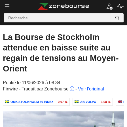
La Bourse de Stockholm
attendue en baisse suite au
regain de tensions au Moyen-
Orient
Publié le 11/06/2026 à 08:34
Finwire - Traduit par Zonebourse
-
Voir l'original
OMX STOCKHOLM 30 INDEX
-0,07 %
AB VOLVO
-1,08 %
I