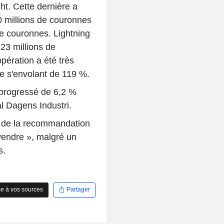
ht. Cette dernière a
80 millions de couronnes
de couronnes. Lightning
23 millions de
pération a été très
re s'envolant de 119 %.
 progressé de 6,2 %
l Dagens Industri.
nt de la recommandation
vendre », malgré un
s.
e à vos sources
Partager