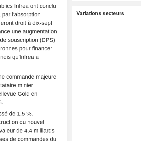
blics Infrea ont conclu
Variations secteurs
 par l'absorption
eront droit à dix-sept
 lance une augmentation
l de souscription (DPS)
ronnes pour financer
andis qu'Infrea a
 une commande majeure
ataire minier
ellevue Gold en
%.
ssé de 1,5 %.
truction du nouvel
valeur de 4,4 milliards
rises de commandes du