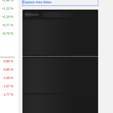
+2,40 %
Espace mes listes
+1,22 %
Palmarès
+1,10 %
+0,77 %
+0,70 %
-0,84 %
-0,85 %
-1,00 %
-1,07 %
-1,77 %