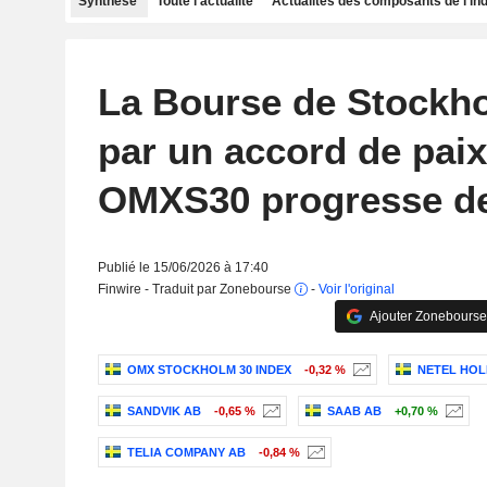
Synthèse
Toute l'actualité
Actualités des composants de l'in
La Bourse de Stockh
par un accord de paix,
OMXS30 progresse de
Publié le 15/06/2026 à 17:40
Finwire - Traduit par Zonebourse
-
Voir l'original
Ajouter Zonebourse
OMX STOCKHOLM 30 INDEX
-0,32 %
NETEL HOL
SANDVIK AB
-0,65 %
SAAB AB
+0,70 %
TELIA COMPANY AB
-0,84 %