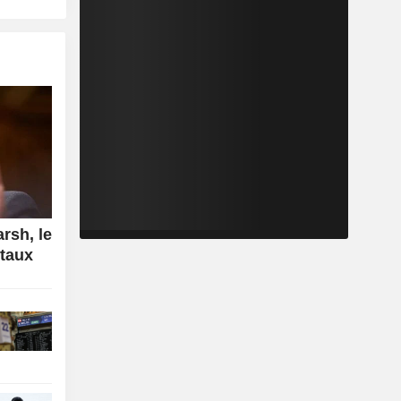
rsh, le
 taux