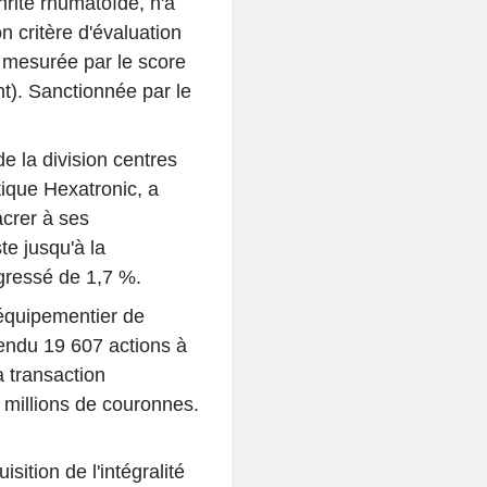
hrite rhumatoïde, n'a
on critère d'évaluation
ie mesurée par le score
). Sanctionnée par le
e la division centres
tique Hexatronic, a
acrer à ses
te jusqu'à la
gressé de 1,7 %.
'équipementier de
vendu 19 607 actions à
a transaction
millions de couronnes.
sition de l'intégralité