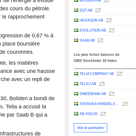
r de l'énergie a évolué
BOLIDEN AB
 des cours du pétrole.
EQT AB
r le rapprochement
HEXAGON AB
EVOLUTION AB
progression de 0,67 % à
SAAB AB
a place boursière
 de couronnes.
Les plus fortes baisses du
OMX Stockholm 30 Index
ote, les matières
rmance avec une hausse
TELIA COMPANY AB
rche avec un repli de
TELE2 AB
SWEDBANK AB
30, Boliden a bondi de
SVENSKA HANDELSBANKEN AB
. Telia a accusé la
vie par Saab B qui a
AB VOLVO
Voir le palmarès
infrastructures de