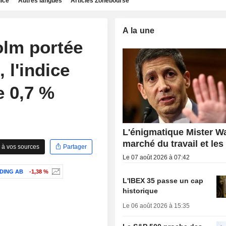
dice
Autres langues
Articles Zonebourse
A la une
olm portée
 l'indice
 0,7 %
L'énigmatique Mister Wa
marché du travail et les
 à vos sources
Partager
Le 07 août 2026 à 07:42
DING AB
-1,38 %
L'IBEX 35 passe un cap
historique
Le 06 août 2026 à 15:35