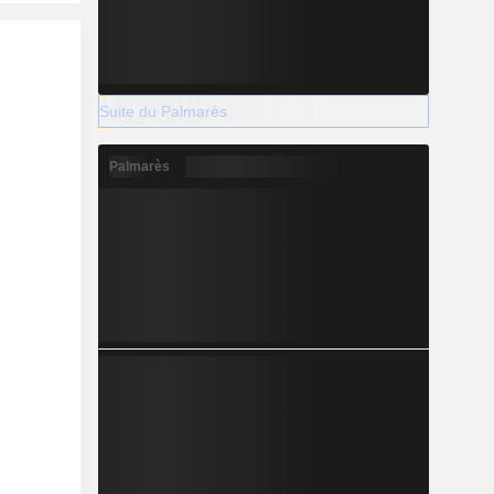
Suite du Palmarès
Palmarès