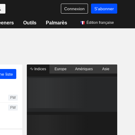
Connexion
S'abonner
eeners
Outils
Palmarès
Édition française
Indices
Europe
Amériques
Asie
ne liste
FW
FW