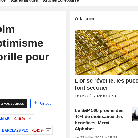
dice
Autres langues
Articles Zonebourse
A la une
olm
optimisme
rille pour
L'or se réveille, les puc
font secouer
Le 06 août 2026 à 07:50
 à vos sources
Partager
Le S&P 500 proche des
40% de croissance des
AM AB
-0,19 %
bénéfices. Merci
Alphabet.
BARCLAYS PLC
-1,42 %