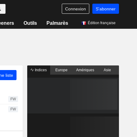
Connexion
S'abonner
eeners
Outils
Palmarès
Édition française
Indices
Europe
Amériques
Asie
ne liste
FW
FW