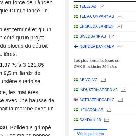
uts en force de Tången
TELE2 AB
 que Duni a lancé un
TELIA COMPANY AB
ENSKILDA BANKEN
n est terminé et qu'un
SWEDBANK AB
 côté qu'un projet
 du blocus du détroit
NORDEA BANK ABP
lières.
Les plus fortes baisses du
 1,87 % à 3 121,85
OMX Stockholm 30 Index
 9,5 milliards de
AB VOLVO
ursière suédoise.
INDUSTRIVÄRDEN AB
ote, les matières
nce avec une hausse de
ASTRAZENECA PLC
rmait la marche avec un
HEXAGON AB
SANDVIK AB
S30, Boliden a grimpé
Voir le palmarès
 %. Les moins bonnes