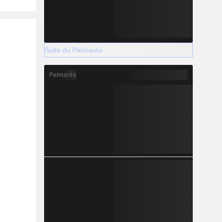
Suite du Palmarès
Palmarès