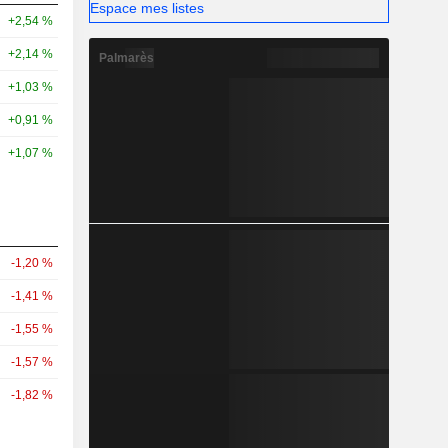
Espace mes listes
+2,54 %
+2,14 %
Palmarès
+1,03 %
+0,91 %
+1,07 %
-1,20 %
-1,41 %
-1,55 %
-1,57 %
-1,82 %