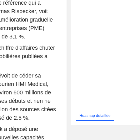
e référence qui a
mas Risbecker, voit
mélioration graduelle
 entreprises (PME)
 de 3,1 %.
iffre d'affaires chuter
ilières publiées a
évoit de céder sa
ourien HMI Medical,
viron 600 millions de
ses débuts et rien ne
elon des sources citées
Heatmap détaillée
ssé de 2,5 %.
ik a déposé une
uvelles capacités