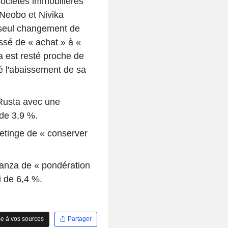
sociétés immobilières
 Neobo et Nivika
 seul changement de
sé de « achat » à «
a est resté proche de
é l'abaissement de sa
 Rusta avec une
 de 3,9 %.
etinge de « conserver
anza de « pondération
i de 6,4 %.
e à vos sources
Partager