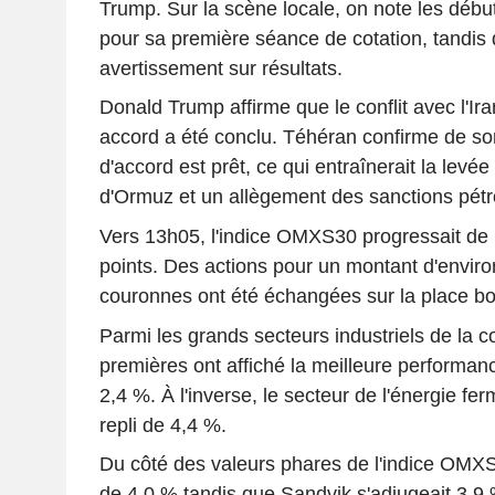
Trump. Sur la scène locale, on note les déb
pour sa première séance de cotation, tandis
avertissement sur résultats.
Donald Trump affirme que le conflit avec l'Ira
accord a été conclu. Téhéran confirme de son
d'accord est prêt, ce qui entraînerait la levée
d'Ormuz et un allègement des sanctions pétro
Vers 13h05, l'indice OMXS30 progressait de
points. Des actions pour un montant d'environ
couronnes ont été échangées sur la place bo
Parmi les grands secteurs industriels de la c
premières ont affiché la meilleure performa
2,4 %. À l'inverse, le secteur de l'énergie fe
repli de 4,4 %.
Du côté des valeurs phares de l'indice OMX
de 4,0 % tandis que Sandvik s'adjugeait 3,9