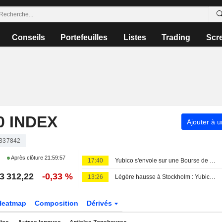
Conseils
Portefeuilles
Listes
Trading
Scr
 INDEX
Ajouter à u
337842
Après clôture
21:59:57
17:40
Yubico s'envole sur une Bourse de Stockholm atone, l'indice OMXS30 inchangé
3 312,22
-0,33 %
13:26
Légère hausse à Stockholm : Yubico s'envole après ses résultats
Heatmap
Composition
Dérivés