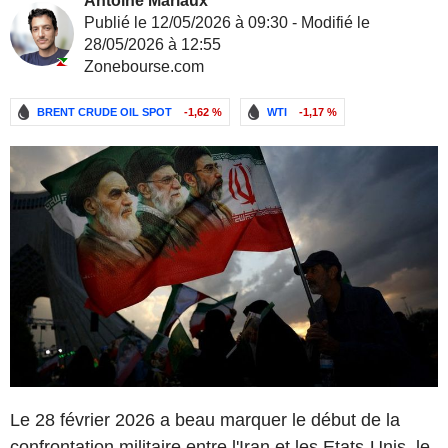
Antoine Mariaux
Publié le 12/05/2026 à 09:30 - Modifié le
28/05/2026 à 12:55
Zonebourse.com
BRENT CRUDE OIL SPOT
-1,62 %
WTI
-1,17 %
Le 28 février 2026 a beau marquer le début de la
confrontation militaire entre l'Iran et les Etats-Unis, le