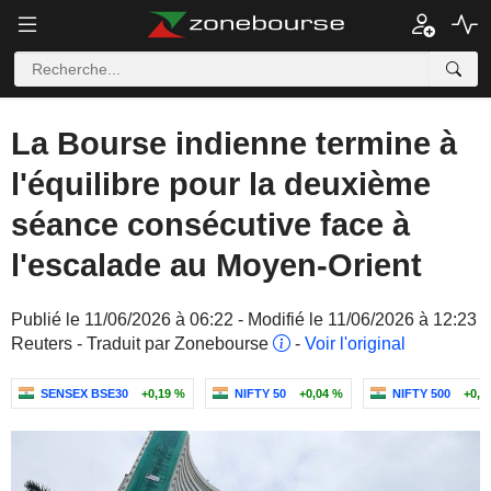
La Bourse indienne termine à
l'équilibre pour la deuxième
séance consécutive face à
l'escalade au Moyen-Orient
Publié le 11/06/2026 à 06:22 - Modifié le 11/06/2026 à 12:23
Reuters - Traduit par Zonebourse
-
Voir l'original
SENSEX BSE30
+0,19 %
NIFTY 50
+0,04 %
NIFTY 500
+0,1