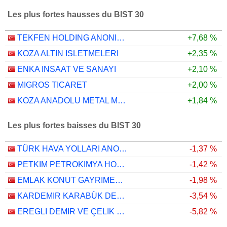
Les plus fortes hausses du BIST 30
TEKFEN HOLDING ANONIM SIRKETI
+7,68 %
KOZA ALTIN ISLETMELERI
+2,35 %
ENKA INSAAT VE SANAYI
+2,10 %
MIGROS TICARET
+2,00 %
KOZA ANADOLU METAL MADENCILIK ISLETMELERI
+1,84 %
Les plus fortes baisses du BIST 30
TÜRK HAVA YOLLARI ANONIM ORTAKLIGI
-1,37 %
PETKIM PETROKIMYA HOLDING ANONIM SIRKETI
-1,42 %
EMLAK KONUT GAYRIMENKUL YATIRIM ORTAKLIGI
-1,98 %
KARDEMIR KARABÜK DEMIR ÇELIK SANAYI VE TICARET
-3,54 %
EREGLI DEMIR VE ÇELIK FABRIKALARI T.A.S.
-5,82 %