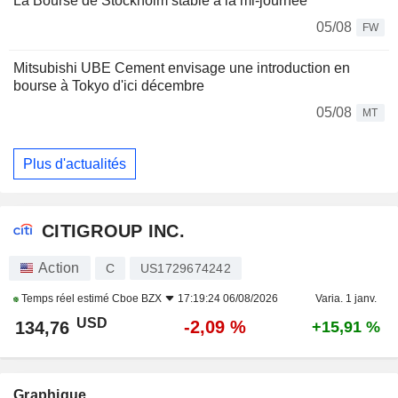
La Bourse de Stockholm stable à la mi-journée
05/08
FW
Mitsubishi UBE Cement envisage une introduction en
bourse à Tokyo d'ici décembre
05/08
MT
Plus d'actualités
CITIGROUP INC.
Action
C
US1729674242
Temps réel estimé
Cboe BZX
17:19:24 06/08/2026
Varia. 1 janv.
USD
-2,09 %
134,76
+15,91 %
Graphique