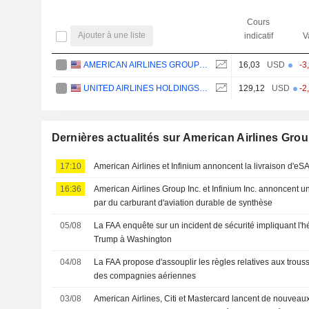
Cours
Ajouter à une liste
indicatif
V
AMERICAN AIRLINES GROUP INC.
16,03
USD
-3
UNITED AIRLINES HOLDINGS, INC.
129,12
USD
-2
Dernières actualités sur American Airlines Grou
17:10
American Airlines et Infinium annoncent la livraison d'e
16:36
American Airlines Group Inc. et Infinium Inc. annoncent 
par du carburant d'aviation durable de synthèse
05/08
La FAA enquête sur un incident de sécurité impliquant l'
Trump à Washington
04/08
La FAA propose d'assouplir les règles relatives aux trou
des compagnies aériennes
03/08
American Airlines, Citi et Mastercard lancent de nouvea