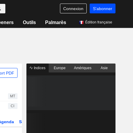
Connexion
S'abonner
eeners
Outils
Palmarès
Édition française
Indices
Europe
Amériques
Asie
ort PDF
MT
CI
Agenda
Secteur
Dérivés
Fonds et ETFs