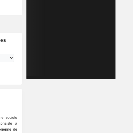
nes
ne société
consiste à
érienne de