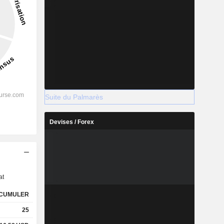
Suite du Palmarès
Devises / Forex
s
at
CUMULER
25