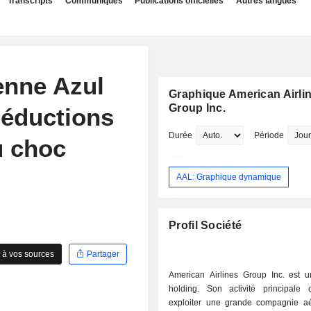
Transcripts
Communiqués
Publications officielles
Autres langues
enne Azul
Graphique American Airli
Group Inc.
réductions
Durée
Période
u choc
AAL: Graphique dynamique
Profil Société
 à vos sources
Partager
American Airlines Group Inc. est u
holding. Son activité principale 
exploiter une grande compagnie a