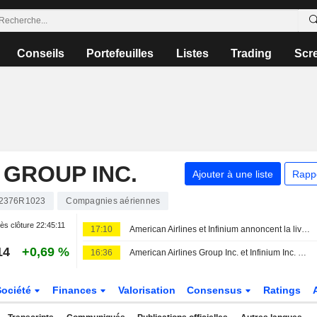
Conseils
Portefeuilles
Listes
Trading
Scr
 GROUP INC.
Ajouter à une liste
Rapp
2376R1023
Compagnies aériennes
ès clôture
22:45:11
17:10
American Airlines et Infinium annoncent la livraison d'eSAF pour un vol commercial
14
+0,69 %
16:36
American Airlines Group Inc. et Infinium Inc. annoncent un vol commercial propulsé par du carburant d'aviation durable de synthèse
Société
Finances
Valorisation
Consensus
Ratings