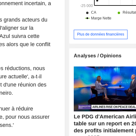
ronnement incertain, a
s grands acteurs du
'aligner sur la
Plus de données financières
zul suivra cette
s alors que le conflit
Analyses / Opinions
s réductions, nous
e actuelle', a-t-il
nt d'une réunion des
neiro.
nuer à réduire
Le PDG d'American Airl
e, pour nous assurer
table sur un report en 2
sens.'
des profits initialement