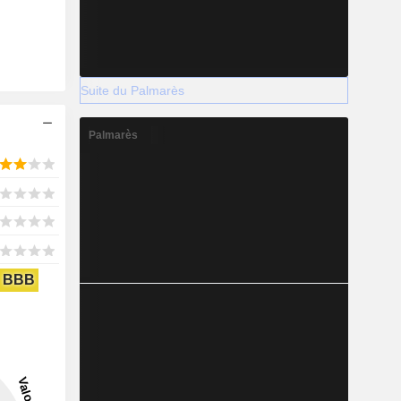
Suite du Palmarès
Palmarès
BBB