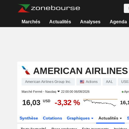
Marchés
Actualités
Analyses
Agenda
AMERICAN AIRLINES
American Airlines Group Inc.
Actions
AAL
US0
Marché Fermé -
Nasdaq
22:00:00 06/08/2026
Apr
16,03
-3,32 %
USD
16,
Synthèse
Cotations
Graphiques
Actualités