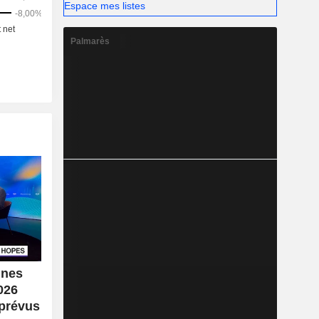
Espace mes listes
Palmarès
ines
026
 prévus