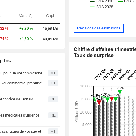
aria.
Varia. 5j.
Capi.
Révisions des estimations
+3,89 %
,32 %
10,98 Md
+4,50 %
,74 %
43,09 Md
Chiffre d'affaires trimestrie
Taux de surprise
p Inc.
SAF pour un vol commercial
MT
un vol commercial propulsé
CI
hélicoptère de Donald
RE
sses médicales d'urgence
RE
ux avantages de voyage et
MT