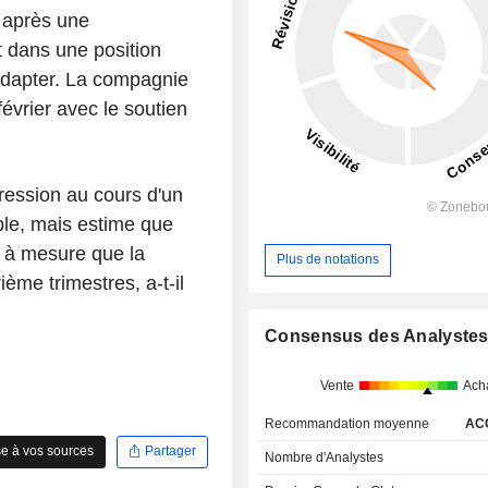
, après une
t dans une position
'adapter. La compagnie
février avec le soutien
pression au cours d'un
ble, mais estime que
r à mesure que la
Plus de notations
ème trimestres, a-t-il
Consensus des Analyste
Vente
Ach
Recommandation moyenne
AC
e à vos sources
Partager
Nombre d'Analystes