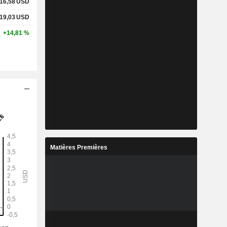
16,58
USD
19,03
USD
+14,81 %
Matières Premières