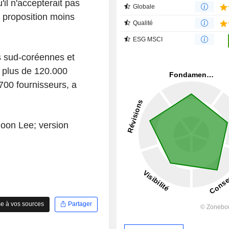
il n'accepterait pas
Globale
ne proposition moins
Qualité
ESG MSCI
 sud-coréennes et
 plus de 120.000
700 fournisseurs, a
hoon Lee; version
e à vos sources
Partager