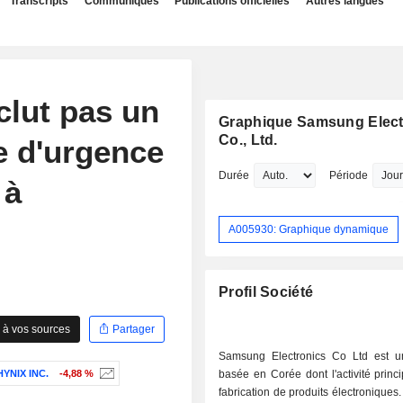
Transcripts
Communiqués
Publications officielles
Autres langues
clut pas un
Graphique Samsung Elect
Co., Ltd.
e d'urgence
Durée
Période
 à
A005930: Graphique dynamique
Profil Société
 à vos sources
Partager
Samsung Electronics Co Ltd est u
HYNIX INC.
-4,88 %
basée en Corée dont l'activité princi
fabrication de produits électroniques.