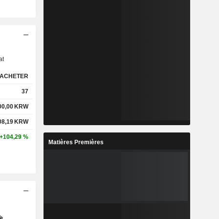
s
at
ACHETER
37
00,00
KRW
08,19
KRW
+104,29 %
Matières Premières