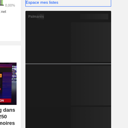
Espace mes listes
Palmarès
g dans
250
moires