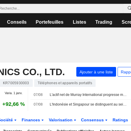
Conseils
Portefeuilles
Listes
Trading
Scr
CS CO., LTD.
Ajouter à une liste
Rapp
KR7005930003
Téléphones et appareils portatifs
Varia. 1 janv.
07/08
L'actif net de Murray International progresse mais la performance reste en deçà de l'indice de référence
+92,66 %
07/08
L'Indonésie et Singapour se distinguent au sein de marchés asiatiques affaiblis cette semaine
Société
Finances
Valorisation
Consensus
Ratings