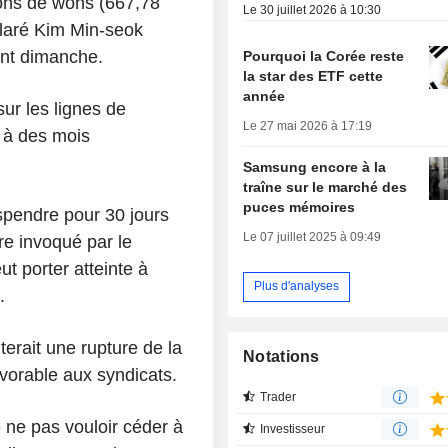
lions de wons (667,78
Le 30 juillet 2026 à 10:30
éclaré Kim Min-seok
nt dimanche.
Pourquoi la Corée reste
la star des ETF cette
année
sur les lignes de
Le 27 mai 2026 à 17:19
 à des mois
Samsung encore à la
traîne sur le marché des
puces mémoires
spendre pour 30 jours
Le 07 juillet 2025 à 09:49
re invoqué par le
ut porter atteinte à
Plus d'analyses
.
terait une rupture de la
Notations
vorable aux syndicats.
Trader
ne pas vouloir céder à
Investisseur