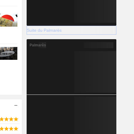
Suite du Palmarès
Palmarès