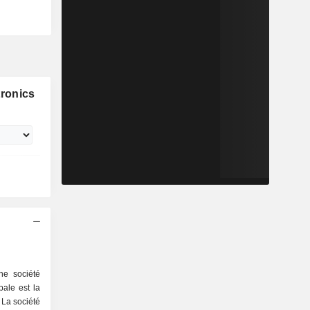
ronics
ne société
pale est la
 La société