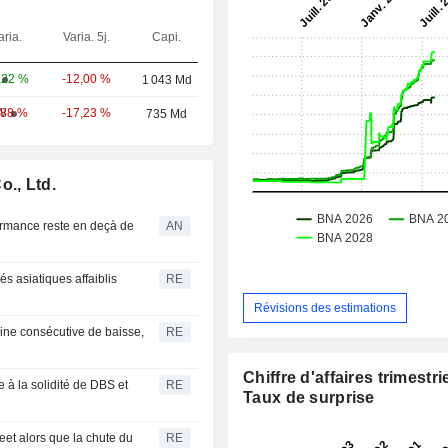
aria.
Varia. 5j.
Capi.
-12,00 %
,22 %
1 043 Md
-17,23 %
W
,88 %
735 Md
o., Ltd.
formance reste en deçà de
AN
s asiatiques affaiblis
RE
Révisions des estimations
ne consécutive de baisse,
RE
Chiffre d'affaires trimestrie
e à la solidité de DBS et
RE
Taux de surprise
eet alors que la chute du
RE