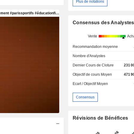
Plus de notations
Consensus des Analyste
Vente
Ach
Recommandation moyenne
Nombre d'Analystes
Dernier Cours de Cloture
231 0
Objectif de cours Moyen
471 9
Ecart / Objectif Moyen
Consensus
Révisions de Bénéfices