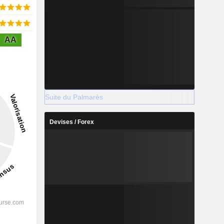
AA
Suite du Palmarès
Devises / Forex