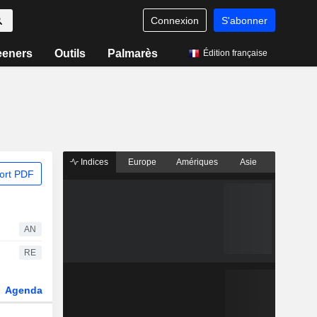
Connexion
S'abonner
eeners
Outils
Palmarès
Édition française
Indices
Europe
Amériques
Asie
ort PDF
AN
RE
Agenda
Secteur
Fonds et ETFs