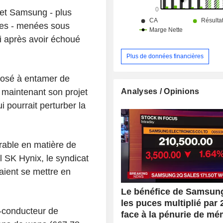
internationaux.
t et Samsung - plus
res - menées sous
i après avoir échoué
Plus de données financières
sposé à entamer de
Analyses / Opinions
n maintenant son projet
i pourrait perturber la
érable en matière de
l SK Hynix, le syndicat
raient se mettre en
Le bénéfice de Samsun
les puces multiplié par 
i-conducteur de
face à la pénurie de mé