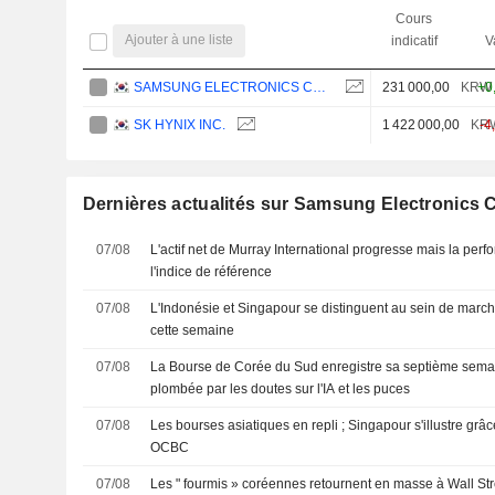
Cours
Ajouter à une liste
indicatif
V
SAMSUNG ELECTRONICS CO., LTD.
231 000,00
KRW
+0
SK HYNIX INC.
1 422 000,00
KR
-4
Dernières actualités sur Samsung Electronics C
07/08
L'actif net de Murray International progresse mais la per
l'indice de référence
07/08
L'Indonésie et Singapour se distinguent au sein de marché
cette semaine
07/08
La Bourse de Corée du Sud enregistre sa septième semai
plombée par les doutes sur l'IA et les puces
07/08
Les bourses asiatiques en repli ; Singapour s'illustre grâc
OCBC
07/08
Les " fourmis » coréennes retournent en masse à Wall Str