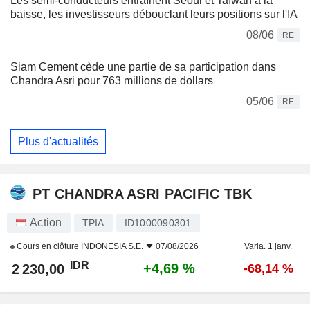
Les semi-conducteurs entraînent Séoul et Taïwan à la
baisse, les investisseurs débouclant leurs positions sur l'IA
08/06
RE
Siam Cement cède une partie de sa participation dans
Chandra Asri pour 763 millions de dollars
05/06
RE
Plus d'actualités
PT CHANDRA ASRI PACIFIC TBK
Action
TPIA
ID1000090301
Cours en clôture
INDONESIA S.E.
07/08/2026
Varia. 1 janv.
IDR
+4,69 %
2 230,00
-68,14 %