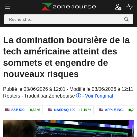
La domination boursière de la
tech américaine atteint des
sommets et engendre de
nouveaux risques
Publié le 03/06/2026 à 12:01 - Modifié le 03/06/2026 à 12:11
Reuters - Traduit par Zonebourse
-
Voir l'original
S&P 500
+0,62 %
NASDAQ 100
+1,19 %
APPLE INC.
+0,29