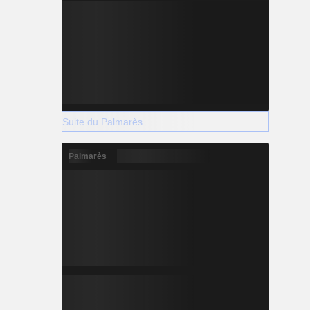
Suite du Palmarès
Palmarès