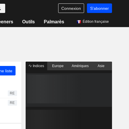
Connexion
S'abonner
eeners
Outils
Palmarès
Édition française
Indices
Europe
Amériques
Asie
ne liste
RE
RE