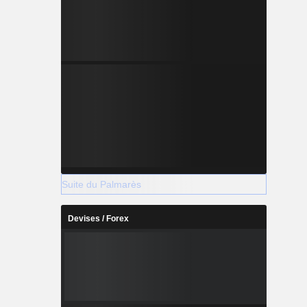
Suite du Palmarès
Devises / Forex