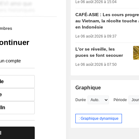
Le 06 août 2026 à 15:04
CAFÉ-ASIE : Les cours progr
au Vietnam, la récolte touche 
en Indonésie
membres
Le 06 août 2026 à 09:37
ontinuer
L'or se réveille, les
puces se font secouer
 un compte
Le 06 août 2026 à 07:50
le
Graphique
e
Durée
Période
dIn
: Graphique dynamique
l