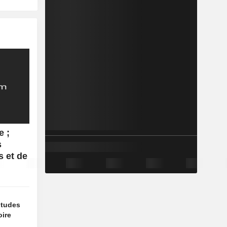
e ;
s
s et de
titudes
oire