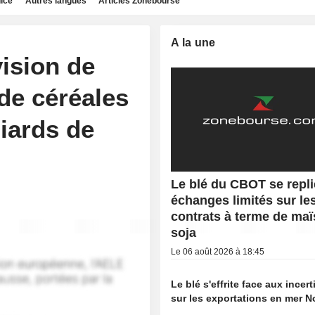
dice
Autres langues
Articles Zonebourse
A la une
ision de
de céréales
liards de
Le blé du CBOT se repli
échanges limités sur le
contrats à terme de maï
soja
Le 06 août 2026 à 18:45
Le blé s'effrite face aux incer
sur les exportations en mer N