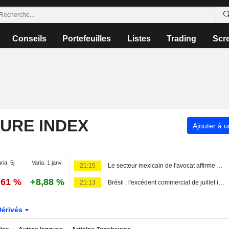
Conseils
Portefeuilles
Listes
Trading
Scr
TURE INDEX
Ajouter à u
ria. 5j.
Varia. 1 janv.
21:15
Le secteur mexicain de l'avocat affirme que la suspension des opérations n'affectera pas significativement l'offre
,61 %
+8,88 %
21:13
Brésil : l'excédent commercial de juillet inférieur aux prévisions sur fond de baisse des volumes
Dérivés