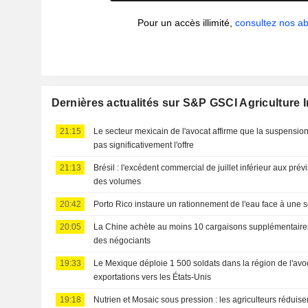
Pour un accès illimité,
consultez nos 
Dernières actualités sur S&P GSCI Agriculture 
21:15
Le secteur mexicain de l'avocat affirme que la suspension
pas significativement l'offre
21:13
Brésil : l'excédent commercial de juillet inférieur aux pré
des volumes
20:42
Porto Rico instaure un rationnement de l'eau face à une 
20:05
La Chine achète au moins 10 cargaisons supplémentaires
des négociants
19:33
Le Mexique déploie 1 500 soldats dans la région de l'avoc
exportations vers les États-Unis
19:18
Nutrien et Mosaic sous pression : les agriculteurs réduise