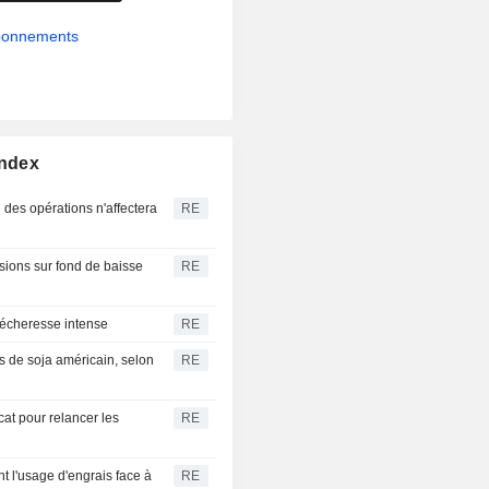
abonnements
Index
 des opérations n'affectera
RE
visions sur fond de baisse
RE
sécheresse intense
RE
 de soja américain, selon
RE
at pour relancer les
RE
nt l'usage d'engrais face à
RE