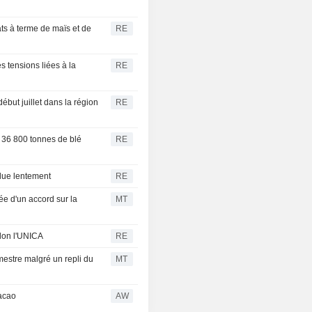
ats à terme de maïs et de
RE
s tensions liées à la
RE
ébut juillet dans la région
RE
36 800 tonnes de blé
RE
eflue lentement
RE
ée d'un accord sur la
MT
elon l'UNICA
RE
mestre malgré un repli du
MT
cacao
AW