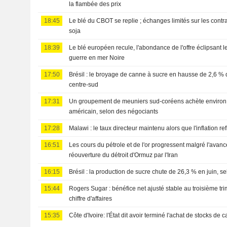
la flambée des prix
18:45
Le blé du CBOT se replie ; échanges limités sur les contr
soja
18:39
Le blé européen recule, l'abondance de l'offre éclipsant le
guerre en mer Noire
17:50
Brésil : le broyage de canne à sucre en hausse de 2,6 % d
centre-sud
17:31
Un groupement de meuniers sud-coréens achète environ 
américain, selon des négociants
17:28
Malawi : le taux directeur maintenu alors que l'inflation r
16:51
Les cours du pétrole et de l'or progressent malgré l'avanc
réouverture du détroit d'Ormuz par l'Iran
16:15
Brésil : la production de sucre chute de 26,3 % en juin, s
15:44
Rogers Sugar : bénéfice net ajusté stable au troisième tri
chiffre d'affaires
15:35
Côte d'Ivoire: l'État dit avoir terminé l'achat de stocks de 