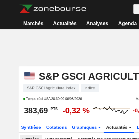
Marchés
Actualités
Analyses
Agenda
S&P GSCI AGRICUL
S&P GSCI Agriculture Index
Indice
Temps réel USA
20:30:00 06/08/2026
Va
383,69
-0,32 %
PTS
-0
Synthèse
Cotations
Graphiques
Actualités