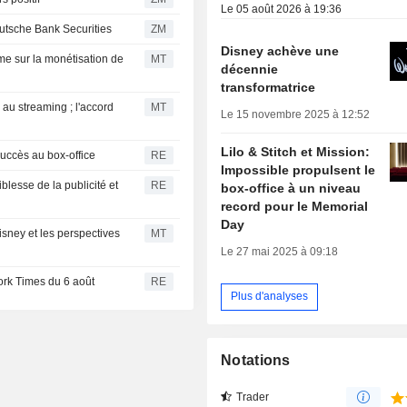
Le 05 août 2026 à 19:36
positive de Deutsche Bank Securities
ZM
Disney achève une
me sur la monétisation de
MT
décennie
transformatrice
 au streaming ; l'accord
MT
Le 15 novembre 2025 à 12:52
Lilo & Stitch et Mission:
uccès au box-office
RE
Impossible propulsent le
iblesse de la publicité et
RE
box-office à un niveau
record pour le Memorial
Day
isney et les perspectives
MT
Le 27 mai 2025 à 09:18
rk Times du 6 août
RE
Plus d'analyses
Notations
Trader