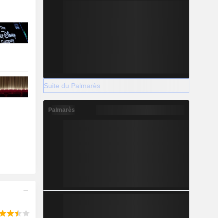
Suite du Palmarès
Palmarès