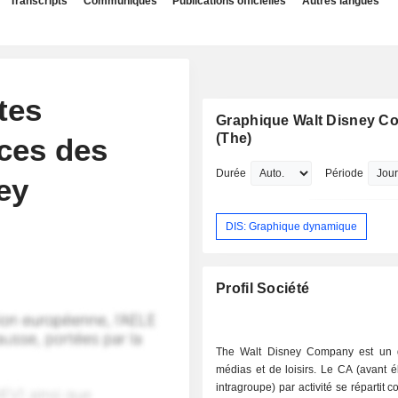
Transcripts
Communiqués
Publications officielles
Autres langues
tes
Graphique Walt Disney 
(The)
nces des
Durée
Période
ey
DIS: Graphique dynamique
Profil Société
The Walt Disney Company est un 
médias et de loisirs. Le CA (avant é
intragroupe) par activité se répartit 