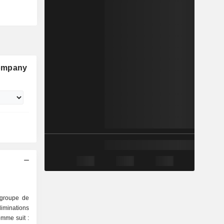
Company
groupe de
liminations
comme suit :