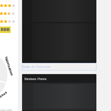
BBB
Suite du Palmarès
Devises / Forex