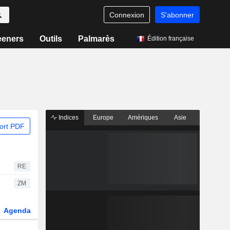
Connexion
S'abonner
eeners
Outils
Palmarès
Édition française
Indices
Europe
Amériques
Asie
ort PDF
RE
ZM
Agenda
Secteur
Dérivés
Fonds et ETFs