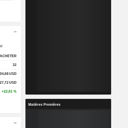
s
at
ACHETER
32
04,68
USD
27,72
USD
+22,01 %
Matières Premières