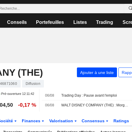
Conseils
Portefeuilles
Listes
Trading
Scr
NY (THE)
Ajouter à une liste
Rapp
46871060
Diffusion
Pré-ouverture
12:11:42
06/08
Trading Day : Pause avant l'emploi
04,50
-0,17 %
06/08
WALT DISNEY COMPANY (THE) : Morgan Stanley persiste à l'achat
Société
Finances
Valorisation
Consensus
Ratings