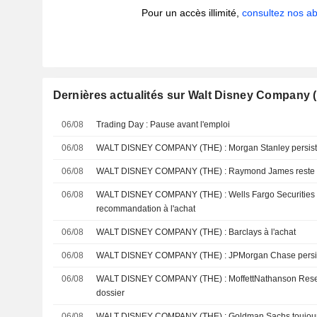
Pour un accès illimité,
consultez nos 
Dernières actualités sur Walt Disney Company 
06/08
Trading Day : Pause avant l'emploi
06/08
WALT DISNEY COMPANY (THE) : Morgan Stanley
06/08
WALT DISNEY COMPANY (THE) : Raymond James
06/08
WALT DISNEY COMPANY (THE) : Wells Fargo Securities maintient sa
recommandation à l'achat
06/08
WALT DISNEY COMPANY (THE) : Barclays à l'achat
06/08
WALT DISNEY COMPANY (THE) : JPMorgan Cha
06/08
WALT DISNEY COMPANY (THE) : MoffettNathanson Research optimiste sur le
dossier
06/08
WALT DISNEY COMPANY (THE) : Goldman Sachs 