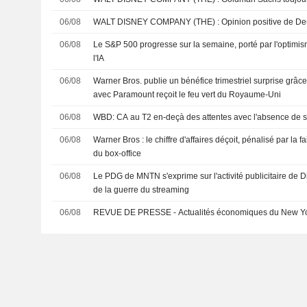
06/08
WALT DISNEY COMPANY (THE) : Opinion 
06/08
Le S&P 500 progresse sur la semaine, porté par l'optimis
l'IA
06/08
Warner Bros. publie un bénéfice trimestriel surprise grâce
avec Paramount reçoit le feu vert du Royaume-Uni
06/08
WBD: CA au T2 en-deçà des attentes avec l'absence de s
06/08
Warner Bros : le chiffre d'affaires déçoit, pénalisé par la fa
du box-office
06/08
Le PDG de MNTN s'exprime sur l'activité publicitaire de D
de la guerre du streaming
06/08
REVUE DE PRESSE - Actualités économiques du New Yo