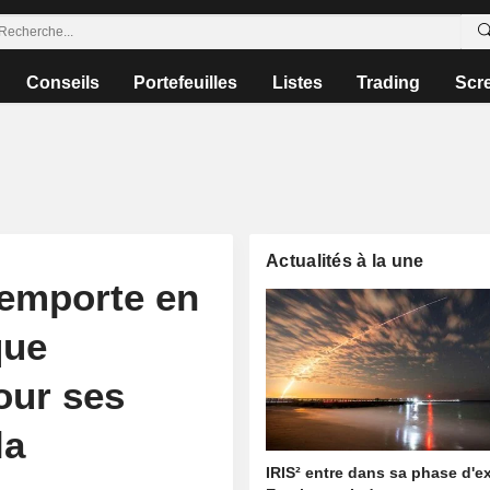
Conseils
Portefeuilles
Listes
Trading
Scr
Actualités à la une
'emporte en
que
our ses
la
IRIS² entre dans sa phase d'e