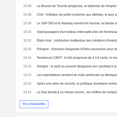
15:40
15:39
Chili : l'inflation de juillet conforme aux attentes, le taux 
15:36
15:33
Sept passagers d'un bateau intercepté près de Kinshasa 
15:32
15:32
15:24
15:23
Hongrie : le parti au pouvoir désignera son candidat à 
15:23
Les exportateurs vendent du maïs américain au Mexiqu
15:20
Après une série de records, la politique monétaire revient
15:14
Plus d'actualités