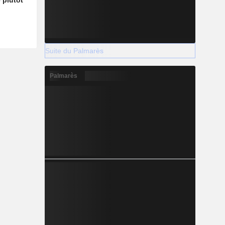
 plutôt
Suite du Palmarès
Palmarès