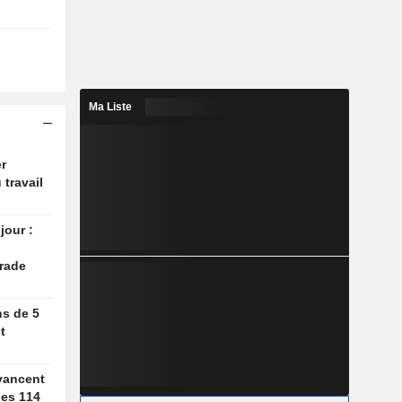
Ma Liste
r
 travail
jour :
rade
ns de 5
t
vancent
des 114