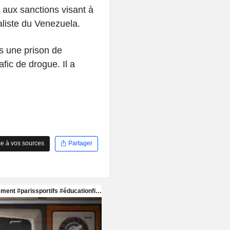
 aux sanctions visant à
aliste du Venezuela.
s une prison de
fic de drogue. Il a
e à vos sources
Partager