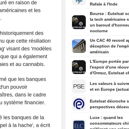
turé en raison de
Rafale à l'Inde
américaines et les
Bourse : Eutelsat so
.
la tech américaine s
un baroud d'honne
nocturne
 historiquement des
u que cette résiliation
Un CAC 40 record ap
déception de l'empl
g' visant des 'modèles
américain
ique qui a également
L'Europe portée par
aies et au cannabis.
l'espoir d'une réouv
d'Ormuz, Eutelsat c
timé que les banques
Les valeurs à suivre
d'un pouvoir
et en Europe (actual
îtres, dans le cadre
Eutelsat décroche s
du système financier.
perspectives décev
té les banques de la
Luxe : quand les
consommateurs chi
el à la hache', a écrit