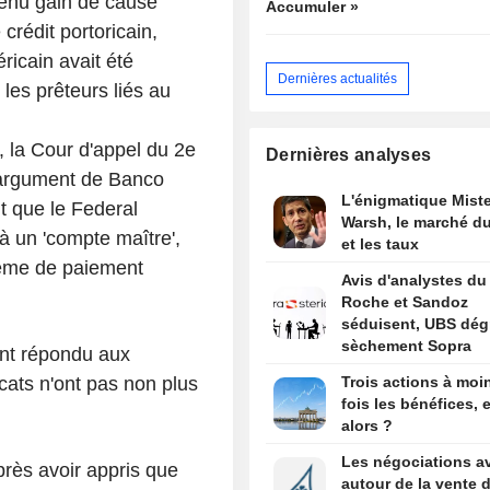
enu gain de cause
Accumuler »
crédit portoricain,
ricain avait été
Dernières actualités
les prêteurs liés au
, la Cour d'appel du 2e
Dernières analyses
l'argument de Banco
L'énigmatique Miste
it que le Federal
Warsh, le marché du
 à un 'compte maître',
et les taux
ème de paiement
Avis d'analystes du 
Roche et Sandoz
séduisent, UBS dég
sèchement Sopra
nt répondu aux
cats n'ont pas non plus
Trois actions à moi
fois les bénéfices, e
alors ?
Les négociations a
rès avoir appris que
autour de la vente 