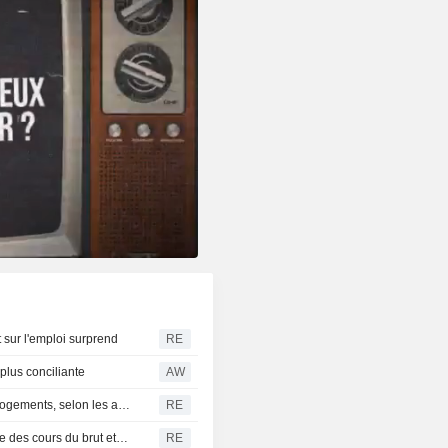
t sur l'emploi surprend
RE
 plus conciliante
AW
Pékin assouplit davantage les restrictions sur l'achat de logements, selon les autorités
RE
Oil India : bond du bénéfice trimestriel porté par la hausse des cours du brut et de la production
RE