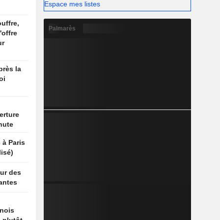
Espace mes listes
uffre,
Palmarès
'offre
ur
rès la
oi
erture
hute
 à Paris
isé)
ur des
antes
nois