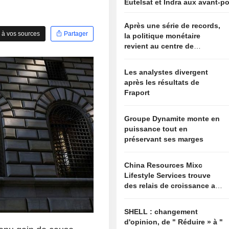
Eutelsat et Indra aux avant-p
Après une série de records,
 à vos sources
Partager
la politique monétaire
revient au centre de
l'attention
Les analystes divergent
après les résultats de
Fraport
Groupe Dynamite monte en
puissance tout en
préservant ses marges
China Resources Mixc
Lifestyle Services trouve
des relais de croissance au-
delà de l'immobilier
SHELL : changement
d'opinion, de " Réduire » à "