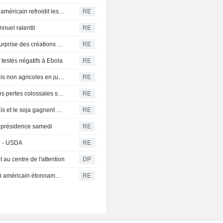
La Bourse de Toronto progresse, la faiblesse de l'emploi américain refroidit les anticipations de hausse des taux de la Fed
RE
annuel ralentit
RE
Le S&P 500 et le Nasdaq ouvrent en hausse, la baisse surprise des créations d'emplois calme les craintes de hausse des taux
RE
testés négatifs à Ebola
RE
États-Unis : contraction inattendue des créations d'emplois non agricoles en juillet ; le taux de chômage reflue à 4,1 %
RE
Pologne : d'anciens dirigeants d'Orlen poursuivis pour des pertes colossales sur des contrats pétroliers
RE
Tendances CBOT : le blé progresse de 4 à 6 cents, le maïs et le soja gagnent 3 à 5 cents
RE
la présidence samedi
RE
e - USDA
RE
 au centre de l'attention
DP
Le Dax bondit à un niveau record : les chiffres de l'emploi américain étonnamment faibles
RE