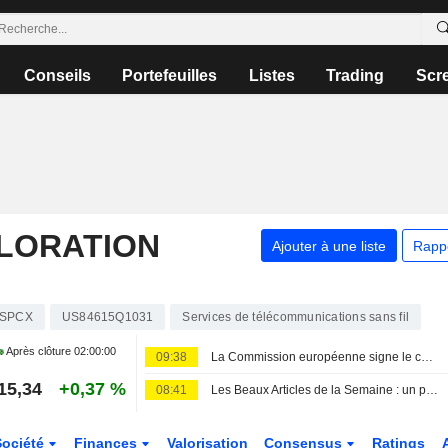
Conseils
Portefeuilles
Listes
Trading
Scr
PLORATION
Ajouter à une liste
Rapp
SPCX
US84615Q1031
Services de télécommunications sans fil
Après clôture
02:00:00
09:38
La Commission européenne signe le contrat de déploiement de la constellation de satellites IRIS2
15,34
+0,37 %
08:41
Les Beaux Articles de la Semaine : un peu de foot, beaucoup d'IA et un soupçon de complotisme
Société
Finances
Valorisation
Consensus
Ratings