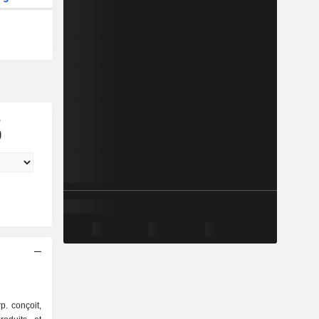
e
)
. conçoit,