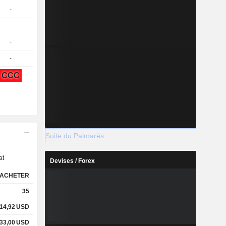
-
-
-
-
CCC
s
Suite du Palmarès
at
Devises / Forex
ACHETER
35
14,92
USD
33,00
USD