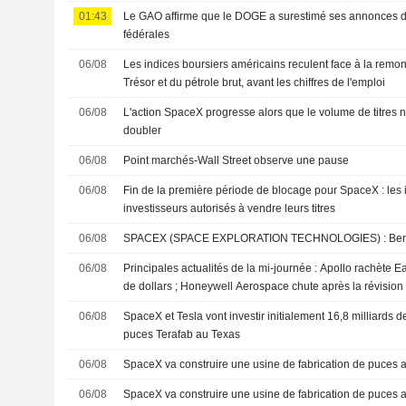
01:43
Le GAO affirme que le DOGE a surestimé ses annonces 
fédérales
06/08
Les indices boursiers américains reculent face à la rem
Trésor et du pétrole brut, avant les chiffres de l'emploi
06/08
L'action SpaceX progresse alors que le volume de titres n
doubler
06/08
Point marchés-Wall Street observe une pause
06/08
Fin de la première période de blocage pour SpaceX : les i
investisseurs autorisés à vendre leurs titres
06/08
SPACEX (S
06/08
Principales actualités de la mi-journée : Apollo rachète E
de dollars ; Honeywell Aerospace chute après la révision
06/08
SpaceX et Tesla vont investir initialement 16,8 milliards d
puces Terafab au Texas
06/08
SpaceX va construire une usine de fabrication de puces 
06/08
SpaceX va construire une usine de fabrication de puces a