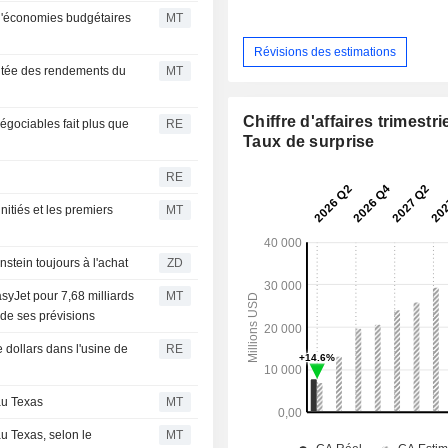
d'économies budgétaires
MT
Révisions des estimations
ontée des rendements du
MT
Chiffre d'affaires trimestrie
égociables fait plus que
RE
Taux de surprise
RE
nitiés et les premiers
MT
PACE EXPLORATION TECHNOLOGIES) : Bernstein toujours à l'achat
ZD
asyJet pour 7,68 milliards
MT
 de ses prévisions
e dollars dans l'usine de
RE
au Texas
MT
u Texas, selon le
MT