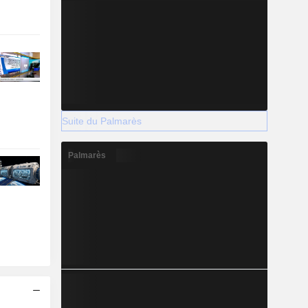
Suite du Palmarès
Palmarès