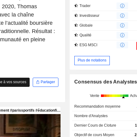
En 2020, Thomas
Trader
avec la chaîne
Investisseur
 l’actualité boursière
Globale
aditionnelle. Résultat :
Qualité
mmunauté en pleine
ESG MSCI
Plus de notations
Consensus des Analyste
e à vos sources
Partager
Vente
Ach
Recommandation moyenne
Nombre d'Analystes
Dernier Cours de Cloture
1
Objectif de cours Moyen
2