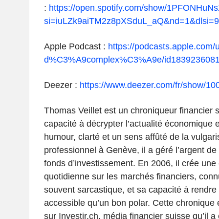
:
https://open.spotify.com/show/1PFONHu
si=iuLZk9aiTM2z8pXSduL_aQ&nd=1&dlsi=9
Apple Podcast :
https://podcasts.apple.com/u
d%C3%A9complex%C3%A9e/id183923608
Deezer :
https://www.deezer.com/fr/show/1
Thomas Veillet est un chroniqueur financier 
capacité à décrypter l’actualité économique 
humour, clarté et un sens affûté de la vulgari
professionnel à Genève, il a géré l’argent de
fonds d’investissement. En 2006, il crée une
quotidienne sur les marchés financiers, conn
souvent sarcastique, et sa capacité à rendre 
accessible qu’un bon polar. Cette chronique 
sur Investir.ch, média financier suisse qu’il a