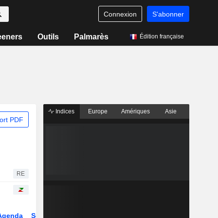
Connexion
S'abonner
eeners
Outils
Palmarès
Édition française
Indices
Europe
Amériques
Asie
ort PDF
RE
Agenda
Secteur
Dérivés