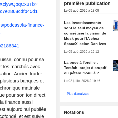
première publication
NsXciywQbqCxuTb?
Le 05 août 2026 à 18:08
c7e2868cdfb45d1
Les investissements
s/podcast/la-finance-
sont le seul moyen de
1
concrétiser la vision de
Musk pour l'IA chez
SpaceX, selon Dan Ives
002186341
Le 05 août 2026 à 16:12
suisse, connu pour sa
La puce à l'oreille :
et les marchés avec
Terafab, projet disruptif
ou pétard mouillé ?
sation. Ancien trader
 plusieurs banques et
Le 02 juillet 2026 à 19:46
 chronique matinale
Plus d'analyses
ue pour son ton direct,
la finance aussi
est aujourd’hui publiée
Notations
 cofondé, et est suivie