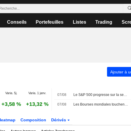
Conseils
Portefeuilles
Listes
Trading
Scr
Ajouter à u
Varia. 5j.
Varia. 1 janv.
07/08
Le S&P 500 progresse sur la semaine, porté par l'envolée des géants de la technologie
+3,58 %
+13,32 %
07/08
Les Bourses mondiales touchent des sommets après l'emploi américain
Heatmap
Composition
Dérivés