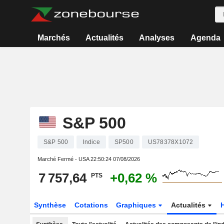
Marchés
Actualités
Analyses
Agenda
S&P 500
S&P 500
Indice
SP500
US78378X1072
Marché Fermé - USA
22:50:24 07/08/2026
7 757,64
+0,62 %
PTS
Synthèse
Cotations
Graphiques
Actualités