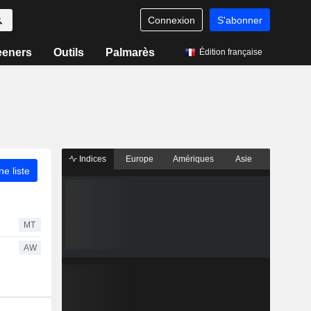
Connexion
S'abonner
eeners
Outils
Palmarès
Édition française
Indices
Europe
Amériques
Asie
ne liste
MT
AW