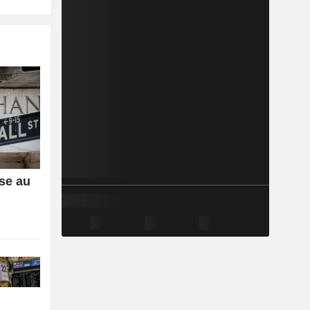
sse au