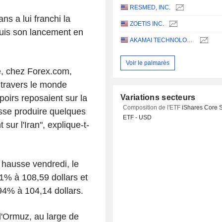
RESMED, INC.
ns a lui franchi la
ZOETIS INC.
puis son lancement en
AKAMAI TECHNOLOGIES, INC.
Voir le palmarès
, chez Forex.com,
 travers le monde
poirs reposaient sur la
Variations secteurs
Composition de l'ETF
iShares Core 
isse produire quelques
ETF - USD
sur l'Iran", explique-t-
r hausse vendredi, le
1% à 108,59 dollars et
94% à 104,14 dollars.
d'Ormuz, au large de