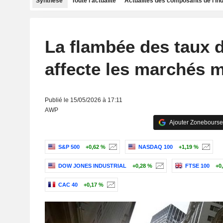
Synthèse
Toute l'actualité
Actualités des composants de l'in
La flambée des taux 
affecte les marchés 
Publié le 15/05/2026 à 17:11
AWP
Ajouter Zonebourse
S&P 500
+0,62 %
NASDAQ 100
+1,19 %
DOW JONES INDUSTRIAL
+0,28 %
FTSE 100
+0
CAC 40
+0,17 %