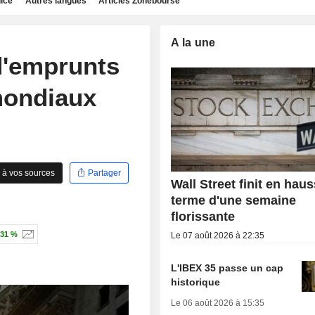
dice
Autres langues
Articles Zonebourse
A la une
d'emprunts
mondiaux
 à vos sources
Partager
Wall Street finit en hau
terme d'une semaine
florissante
,31 %
Le 07 août 2026 à 22:35
L'IBEX 35 passe un cap
historique
Le 06 août 2026 à 15:35