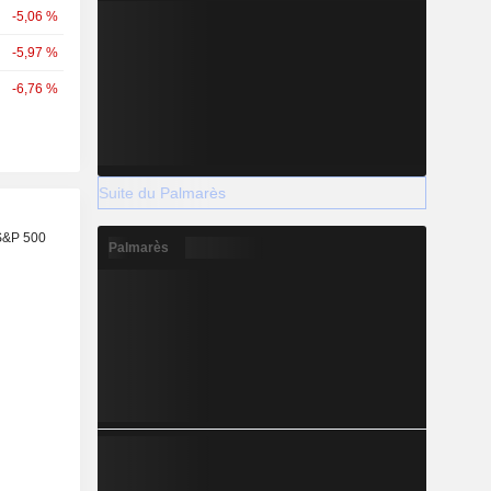
-5,06 %
-5,97 %
-6,76 %
Suite du Palmarès
S&P 500
Palmarès