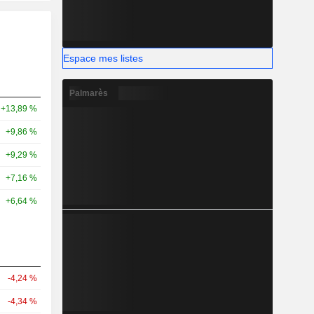
Espace mes listes
Palmarès
+13,89 %
+9,86 %
+9,29 %
+7,16 %
+6,64 %
-4,24 %
-4,34 %