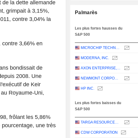
t de la dette allemande
nt, grimpait à 3,15%,
Palmarès
2011, contre 3,04% la
Les plus fortes hausses du
S&P 500
%, contre 3,66% en
MICROCHIP TECHNOLOGY INCORPORATED
MODERNA, INC.
ans bondissait de
AXON ENTERPRISE, INC.
 depuis 2008. Une
NEWMONT CORPORATION
'exécutif de Keir
HP INC.
te au Royaume-Uni,
Les plus fortes baisses du
S&P 500
98, frôlant les 5,86%
TARGA RESOURCES CORP.
e pourcentage, une très
CDW CORPORATION