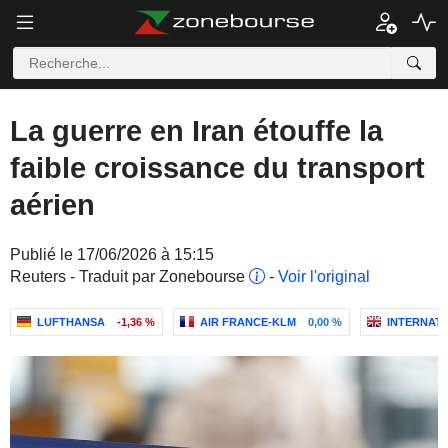
La guerre en Iran étouffe la
faible croissance du transport
aérien
Publié le 17/06/2026 à 15:15
Reuters - Traduit par Zonebourse
-
Voir l'original
LUFTHANSA
-1,36 %
AIR FRANCE-KLM
0,00 %
INTERNATI